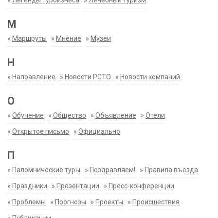
»
Легенды турбизнеса
»
Лечебный туризм
М
»
Маршруты
»
Мнение
»
Музеи
Н
»
Направление
»
Новости РСТО
»
Новости компаний
О
»
Обучение
»
Общество
»
Объявление
»
Отели
»
Открытое письмо
»
Официально
П
»
Паломнические туры
»
Поздравляем!
»
Правила въезда
»
Праздники
»
Презентации
»
Пресс-конференции
»
Проблемы
»
Прогнозы
»
Проекты
»
Происшествия