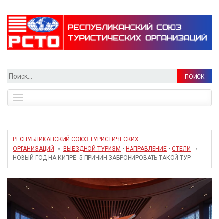
Найти:
Toggle
navigation
РЕСПУБЛИКАНСКИЙ СОЮЗ ТУРИСТИЧЕСКИХ
ОРГАНИЗАЦИЙ
»
ВЫЕЗДНОЙ ТУРИЗМ
•
НАПРАВЛЕНИЕ
•
ОТЕЛИ
»
НОВЫЙ ГОД НА КИПРЕ: 5 ПРИЧИН ЗАБРОНИРОВАТЬ ТАКОЙ ТУР