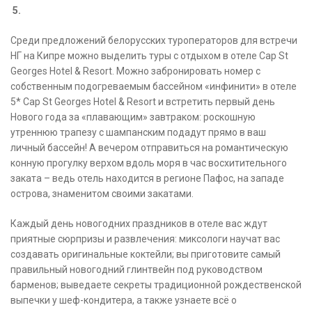
5.
Среди предложений белорусских туроператоров для встречи
НГ на Кипре можно выделить туры с отдыхом в отеле Cap St
Georges Hotel & Resort. Можно забронировать номер с
собственным подогреваемым бассейном «инфинити» в отеле
5* Cap St Georges Hotel & Resort и встретить первый день
Нового года за «плавающим» завтраком: роскошную
утреннюю трапезу с шампанским подадут прямо в ваш
личный бассейн! А вечером отправиться на романтическую
конную прогулку верхом вдоль моря в час восхитительного
заката – ведь отель находится в регионе Пафос, на западе
острова, знаменитом своими закатами.
Каждый день новогодних праздников в отеле вас ждут
приятные сюрпризы и развлечения: миксологи научат вас
создавать оригинальные коктейли; вы приготовите самый
правильный новогодний глинтвейн под руководством
барменов; выведаете секреты традиционной рождественской
выпечки у шеф-кондитера, а также узнаете всё о