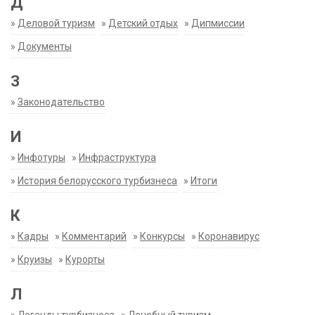
Д
»
Деловой туризм
»
Детский отдых
»
Дипмиссии
»
Документы
З
»
Законодательство
И
»
Инфотуры
»
Инфраструктура
»
История белорусского турбизнеса
»
Итоги
К
»
Кадры
»
Комментарий
»
Конкурсы
»
Коронавирус
»
Круизы
»
Курорты
Л