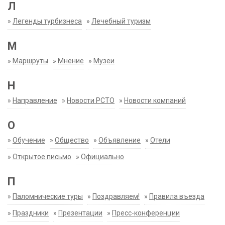
Л
»
Легенды турбизнеса
»
Лечебный туризм
М
»
Маршруты
»
Мнение
»
Музеи
Н
»
Направление
»
Новости РСТО
»
Новости компаний
О
»
Обучение
»
Общество
»
Объявление
»
Отели
»
Открытое письмо
»
Официально
П
»
Паломнические туры
»
Поздравляем!
»
Правила въезда
»
Праздники
»
Презентации
»
Пресс-конференции