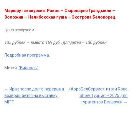
Маршрут экскурсии: Раков — Сыроварня Грандмилк —
Воложин — Налибокская пуща — Экотропа Белокорец.
Цена экскурсии:
135 рублей — вместо 169 руб., для детей – 130 рублей.
Подробная программа.
Метки:
"Виаполь"
Post
←
Ирак после долго перерыва
«АэроБелСервис»: итоги Road
возвращается на выставку
Show Турция – 2025 для
navigation
MITT
турагентов Беларуси
→