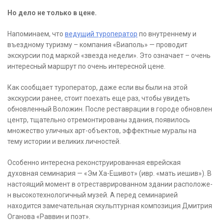
Но дело не только в цене.
Напоминаем, что
ведущий туроператор
по внутреннему и
въездному туризму – компания «Виаполь» — проводит
экскурсии под маркой «звезда недели». Это означает – очень
интересный маршрут по очень интересной цене.
Как сообщает туроператор, даже если вы были на этой
экскурсии ранее, стоит поехать еще раз, чтобы увидеть
обновленный Воложин. После реставрации в городе обновлен
центр, тщательно отремонтированы здания, появилось
множество уличных арт-объектов, эффектные муралы на
тему истории и великих личностей.
Особенно интересна реконструированная ев­рей­ская
духовная се­ми­на­рия — «Эм Ха-Ешивот» (ивр. «мать иешив»). В
настоящий момент в отреставрированном зда­нии рас­по­ло­же­
н высокотехнологичный му­зей­. А пе­ред семинарией
находится замечательная скульптурная ком­по­зи­ция Дмит­рия
Оганова «Раввин и поэт».