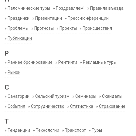
»
Паломнические туры
»
Поздравляем!
»
Правила въезда
»
Праздники
»
Презентации
»
Пресс-конференции
»
Проблемы
»
Прогнозы
»
Проекты
»
Происшествия
»
Публикации
Р
»
Раннее бронирование
»
Рейтинги
»
Рекламные туры
»
Рынок
С
»
Санатории
»
Сельский туризм
»
Семинары
»
Скандалы
»
События
»
Сотрудничество
»
Статистика
»
Страхование
Т
»
Тенденции
»
Технологии
»
Транспорт
»
Туры