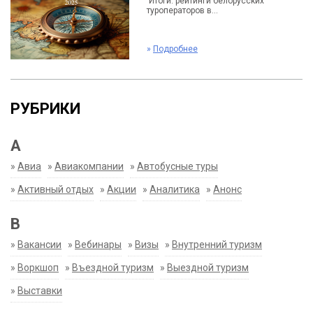
Итоги: рейтинги белорусских
туроператоров в...
»
Подробнее
РУБРИКИ
А
»
Авиа
»
Авиакомпании
»
Автобусные туры
»
Активный отдых
»
Акции
»
Аналитика
»
Анонс
В
»
Вакансии
»
Вебинары
»
Визы
»
Внутренний туризм
»
Воркшоп
»
Въездной туризм
»
Выездной туризм
»
Выставки