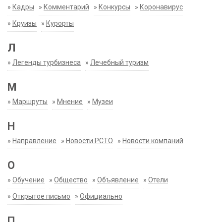
»
Кадры
»
Комментарий
»
Конкурсы
»
Коронавирус
»
Круизы
»
Курорты
Л
»
Легенды турбизнеса
»
Лечебный туризм
М
»
Маршруты
»
Мнение
»
Музеи
Н
»
Направление
»
Новости РСТО
»
Новости компаний
О
»
Обучение
»
Общество
»
Объявление
»
Отели
»
Открытое письмо
»
Официально
П