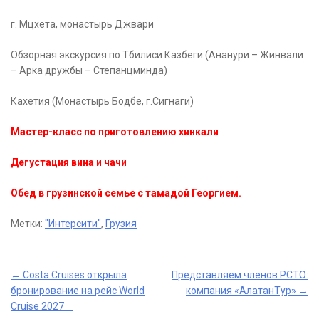
г. Мцхета, монастырь Джвари
Обзорная экскурсия по Тбилиси Казбеги (Ананури – Жинвали
– Арка дружбы – Степанцминда)
Кахетия (Монастырь Бодбе, г.Сигнаги)
Мастер-класс по приготовлению хинкали
Дегустация вина и чачи
Обед в грузинской семье с тамадой Георгием.
Метки:
"Интерсити"
,
Грузия
Post
←
Costa Cruises открыла
Представляем членов РСТО:
бронирование на рейс World
компания «АлатанТур»
→
navigation
Cruise 2027