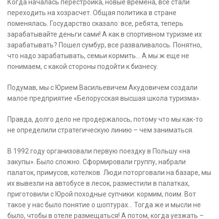
Когда началась перестройка, новые времена, все стали
переходить на хозрасчет. Общая политика в стране
поменялась. Государство сказало: все, ребята, теперь
зарабатывайте деньги сами! А как в спортивном туризме их
зарабатывать? Пошел сумбур, все разваливалось. Понятно,
что надо зарабатывать, семьи кормить… А мы ж еще не
понимаем, с какой стороны подойти к бизнесу.
Подумав, мы с Юрием Васильевичем Акудовичем создали
малое предприятие «Белорусская высшая школа туризма».
Правда, долго дело не продержалось, потому что мы как-то
не определили стратегическую линию – чем заниматься.
В 1992 году организовали первую поездку в Польшу «на
закупы». Было сложно. Сформировали группу, набрали
палаток, примусов, котелков. Люди поторговали на базаре, мы
их вывезли на автобусе в лесок, разместили в палатках,
приготовили с Юрой походные супчики: кормим, поим. Вот
такое у нас было понятие о шоптурах… Тогда же и мысли не
было, чтобы в отеле размещаться! А потом, когда уезжать –