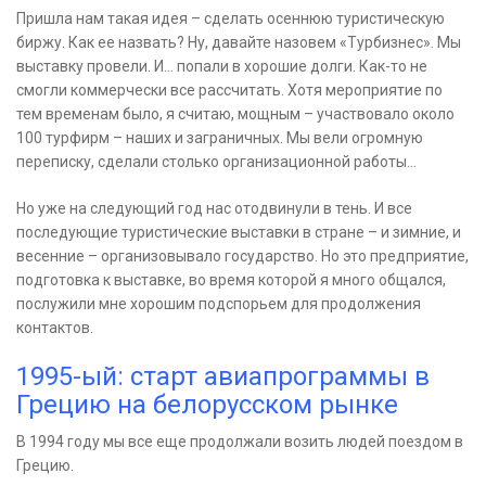
Пришла нам такая идея – сделать осеннюю туристическую
биржу. Как ее назвать? Ну, давайте назовем «Турбизнес». Мы
выставку провели. И… попали в хорошие долги. Как-то не
смогли коммерчески все рассчитать. Хотя мероприятие по
тем временам было, я считаю, мощным – участвовало около
100 турфирм – наших и заграничных. Мы вели огромную
переписку, сделали столько организационной работы…
Но уже на следующий год нас отодвинули в тень. И все
последующие туристические выставки в стране – и зимние, и
весенние – организовывало государство. Но это предприятие,
подготовка к выставке, во время которой я много общался,
послужили мне хорошим подспорьем для продолжения
контактов.
1995-ый: старт авиапрограммы в
Грецию на белорусском рынке
В 1994 году мы все еще продолжали возить людей поездом в
Грецию.