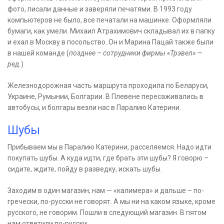
фото, писали данные и заверяли печатями. В 1993 году
компьютеров не было, все печатали на машинке. Оформляли
бумаги, как умели. Михаил Атрахимович складывал их в папку
и ехал в Москву в посольство. Он и Марина Пацай также были
в нашей команде (
позднее – сотрудники фирмы «Трэвел» —
ред.
)
Железнодорожная часть маршрута проходила по Беларуси,
Украине, Румынии, Болгарии. В Плевене пересаживались в
автобусы, и болгары везли нас в Паралию Катерини.
Шубы
Прибываем мы в Паралию Катерини, расселяемся. Надо идти
покупать шубы. А куда идти, где брать эти шубы? Я говорю –
сидите, ждите, пойду в разведку, искать шубы.
Заходим в один магазин, нам — «калимера» и дальше – по-
гречески, по-русски не говорят. А мы ни на каком языке, кроме
русского, не говорим. Пошли в следующий магазин. В пятом
нам ответили по-русски.