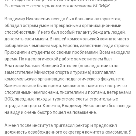
Рыженков — секретарь комитета комсомола БГОИФК
Владимир Николаевич всегда был большим авторитетом,
обладал острым умом и прекрасными организационными
способностями. У него был особый талант убеждать людей,
доносить свои мысли. В нашей комсомольской комнате часто
собирались чемпионы мира, Европы, известные люди страны.
Приходили и студенты со своими проблемами. Всем находили
время. По идеологической работе заместителем был
Анатолий Волков. Валерий Хатылев (впоследствии стал
заместителем Министра спорта и туризма) возглавлял
комсомольскую организацию педагогического факультета.
Замечательное было время: множество памятных встреч со
спортивными чемпионами, писателями и поэтами, ветеранами
ВОВ, звездные походы, туристские слеты, строительные
отряды, концерты. Конечно, Владимир Николаевич был всегда
на виду и очень быстро пошел на повышение.
А меня после института пригласил ректор и предложил
должность освобожденного секретаря комитета комсомола. Я