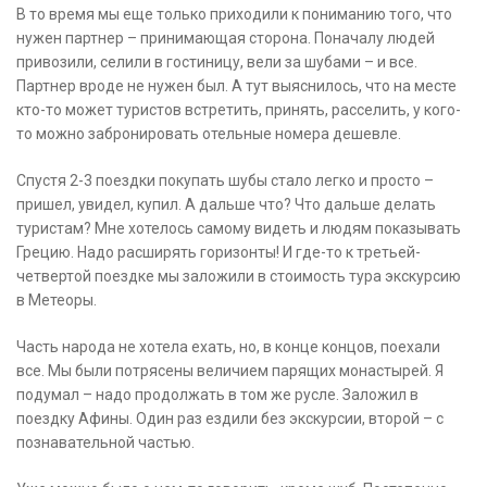
В то время мы еще только приходили к пониманию того, что
нужен партнер – принимающая сторона. Поначалу людей
привозили, селили в гостиницу, вели за шубами – и все.
Партнер вроде не нужен был. А тут выяснилось, что на месте
кто-то может туристов встретить, принять, расселить, у кого-
то можно забронировать отельные номера дешевле.
Спустя 2-3 поездки покупать шубы стало легко и просто –
пришел, увидел, купил. А дальше что? Что дальше делать
туристам? Мне хотелось самому видеть и людям показывать
Грецию. Надо расширять горизонты! И где-то к третьей-
четвертой поездке мы заложили в стоимость тура экскурсию
в Метеоры.
Часть народа не хотела ехать, но, в конце концов, поехали
все. Мы были потрясены величием парящих монастырей. Я
подумал – надо продолжать в том же русле. Заложил в
поездку Афины. Один раз ездили без экскурсии, второй – с
познавательной частью.