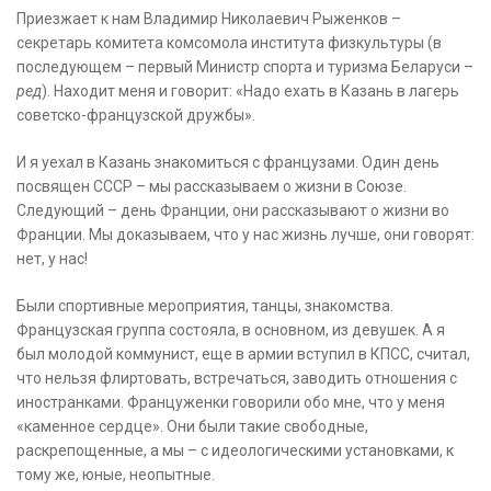
Приезжает к нам Владимир Николаевич Рыженков –
секретарь комитета комсомола института физкультуры (в
последующем – первый Министр спорта и туризма Беларуси –
ред
). Находит меня и говорит: «Надо ехать в Казань в лагерь
советско-французской дружбы».
И я уехал в Казань знакомиться с французами. Один день
посвящен СССР – мы рассказываем о жизни в Союзе.
Следующий – день Франции, они рассказывают о жизни во
Франции. Мы доказываем, что у нас жизнь лучше, они говорят:
нет, у нас!
Были спортивные мероприятия, танцы, знакомства.
Французская группа состояла, в основном, из девушек. А я
был молодой коммунист, еще в армии вступил в КПСС, считал,
что нельзя флиртовать, встречаться, заводить отношения с
иностранками. Француженки говорили обо мне, что у меня
«каменное сердце». Они были такие свободные,
раскрепощенные, а мы – с идеологическими установками, к
тому же, юные, неопытные.