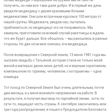
получить, но нам все-таки дали добро. И в первый же день
увидели медведицу с двумя красивыми белыми
медвежатами. Они шли встречным курсом в 100 метрах от
нашей группы. Медвежата, увидев нас, пытались
приблизиться, но медведице это не понравилось. Мы
замерли, приготовили на всякий случай ракетницы и ждали,
что же будет дальше. Все обошлось – мы разошлись в разные
стороны. Но две ночи мне снилась эта медведица.
После возвращения с Северной земли, 13 июня 1981 года мы
сыграли свадьбу с Татьяной, которая стала не только моей
женой и матерью двоих моих детей, но и верным соратником,
компаньоном по туризму, человеком, с которым мы – одна
команда.
Тот поход по Северной Земле был очень длительным, почти
два месяца, и у меня возникло напряжение на работе. В
результате, я получил выговор по партийной линии, хотя, по
сути-то, защищал честь страны. К сентябрю закончились мои
три года распределения, я пошел к Председателю Белсовета