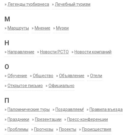
»
Легенды турбизнеса
»
Лечебный туризм
М
»
Маршруты
»
Мнение
»
Музеи
Н
»
Направление
»
Новости РСТО
»
Новости компаний
О
»
Обучение
»
Общество
»
Объявление
»
Отели
»
Открытое письмо
»
Официально
П
»
Паломнические туры
»
Поздравляем!
»
Правила въезда
»
Праздники
»
Презентации
»
Пресс-конференции
»
Проблемы
»
Прогнозы
»
Проекты
»
Происшествия