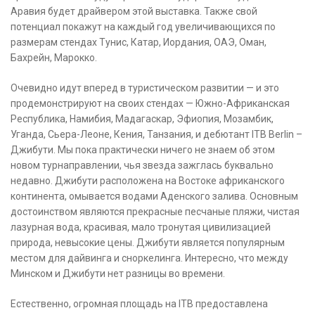
Аравия будет драйвером этой выставка. Также свой
потенциал покажут на каждый год увеличивающихся по
размерам стендах Тунис, Катар, Иордания, ОАЭ, Оман,
Бахрейн, Марокко.
Очевидно идут вперед в туристическом развитии — и это
продемонстрируют на своих стендах — Южно-Африканская
Республика, Намибия, Мадагаскар, Эфиопия, Мозамбик,
Уганда, Сьера-Леоне, Кения, Танзания, и дебютант ITB Berlin –
Джибути. Мы пока практически ничего не знаем об этом
новом турнаправлении, чья звезда зажглась буквально
недавно. Джибути расположена на Востоке африканского
континента, омывается водами Аденского залива. Основным
достоинством являются прекрасные песчаные пляжи, чистая
лазурная вода, красивая, мало тронутая цивилизацией
природа, невысокие цены. Джибути является популярным
местом для дайвинга и сноркелинга. Интересно, что между
Минском и Джибути нет разницы во времени.
Естественно, огромная площадь на ITB предоставлена