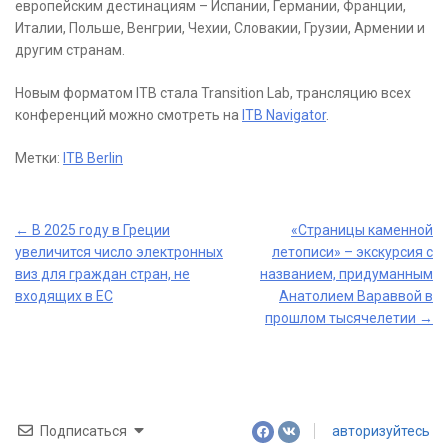
европейским дестинациям – Испании, Германии, Франции,
Италии, Польше, Венгрии, Чехии, Словакии, Грузии, Армении и
другим странам.
Новым форматом ITB стала Transition Lab, трансляцию всех
конференций можно смотреть на
ITB Navigator
.
Метки:
ITB Berlin
Post
←
В 2025 году в Греции
«Страницы каменной
увеличится число электронных
летописи» – экскурсия с
navigation
виз для граждан стран, не
названием, придуманным
входящих в ЕС
Анатолием Вараввой в
прошлом тысячелетии
→
Подписаться
авторизуйтесь