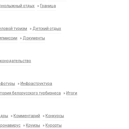
орнолыжный отдых
»
Граница
еловой туризм
»
Детский отдых
ипмиссии
»
Документы
конодательство
нфотуры
»
Инфраструктура
тория белорусского турбизнеса
»
Итоги
адры
»
Комментарий
»
Конкурсы
оронавирус
»
Круизы
»
Курорты