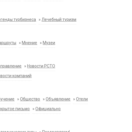
генды турбизнеса
»
Лечебный туризм
аршруты
»
Мнение
»
Музеи
аправление
»
Новости РСТО
вости компаний
бучение
»
Общество
»
Объявление
»
Отели
крытое письмо
»
Официально