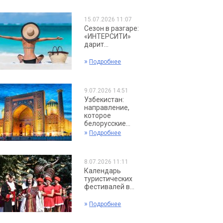
15.07.2026 11:07
Сезон в разгаре:
«ИНТЕРСИТИ»
дарит...
»
Подробнее
9.07.2026 14:51
Узбекистан:
направление,
которое
белорусские...
»
Подробнее
8.07.2026 11:11
Календарь
туристических
фестивалей в...
»
Подробнее