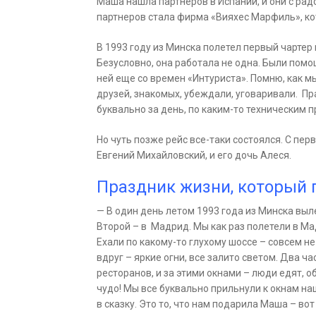
Маша нашла партнеров в Испании, и они с рад
партнеров стала фирма «Вияхес Марфиль», ко
В 1993 году из Минска полетел первый чартер 
Безусловно, она работала не одна. Были помо
ней еще со времен «Интуриста». Помню, как м
друзей, знакомых, убеждали, уговаривали. Пр
буквально за день, по каким-то техническим 
Но чуть позже рейс все-таки состоялся. С пе
Евгений Михайловский, и его дочь Алеся.
Праздник жизни, который
— В один день летом 1993 года из Минска выл
Второй – в Мадрид. Мы как раз полетели в Ма
Ехали по какому-то глухому шоссе – совсем н
вдруг – яркие огни, все залито светом. Два ч
ресторанов, и за этими окнами – люди едят, о
чудо! Мы все буквально прильнули к окнам на
в сказку. Это то, что нам подарила Маша – вот