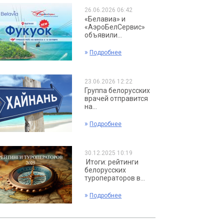
26.06.2026 06:42
«Белавиа» и
«АэроБелСервис»
объявили...
»
Подробнее
23.06.2026 12:22
Группа белорусских
врачей отправится
на...
»
Подробнее
30.12.2025 10:19
Итоги: рейтинги
белорусских
туроператоров в...
»
Подробнее