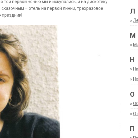
но той первой ночью мы и искупались, и на дискотеку
о сказочным – отель на первой линии, трехразовое
Л
о праздник!
»
Ле
М
»
М
Н
»
Н
»
Но
О
»
О
»
От
П