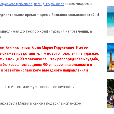
орусского турбизнеса
,
Легенды турбизнеса
/
Комментариев: 0
о удивительное время – время больших возможностей. И
емыслимая до тех пор конфигурация направлений, а
».
се, без сомнения, была Мария Гарустович. Имя ее
 не скажет представителям нового поколения в туризме.
х и в конце 90-х закончила – так распорядилась судьба,
тя бы краешком зацепил 90-е, наверняка слышал и о
е и развитие испанского выездного направления в
лась в Аргентине – уже овевал ее личность
какой была Мария и как она подарила испанское