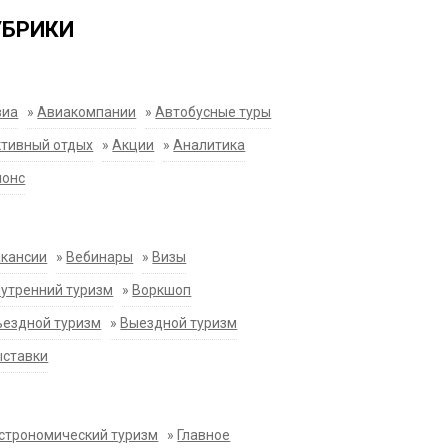
УБРИКИ
виа
»
Авиакомпании
»
Автобусные туры
тивный отдых
»
Акции
»
Аналитика
нонс
акансии
»
Вебинары
»
Визы
утренний туризм
»
Воркшоп
ездной туризм
»
Выездной туризм
ыставки
строномический туризм
»
Главное