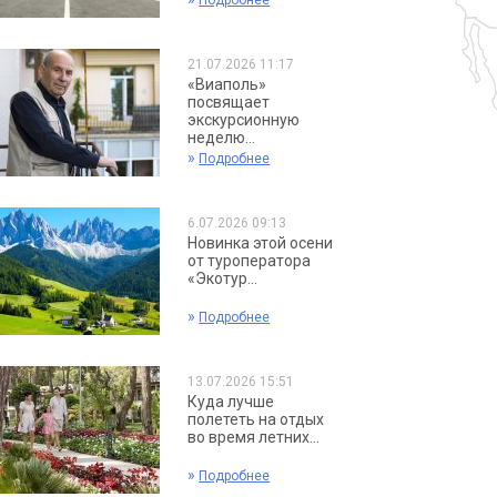
Подробнее
21.07.2026 11:17
«Виаполь»
посвящает
экскурсионную
неделю...
»
Подробнее
6.07.2026 09:13
Новинка этой осени
от туроператора
«Экотур...
»
Подробнее
13.07.2026 15:51
Куда лучше
полететь на отдых
во время летних...
»
Подробнее