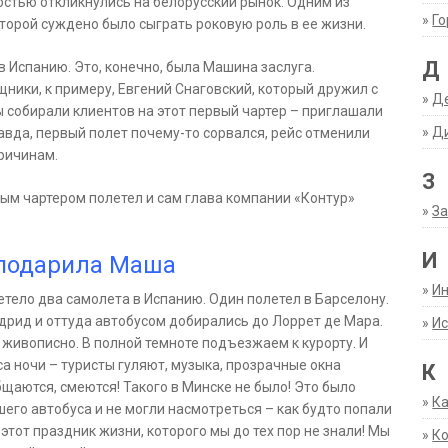
остью откликнулись на белорусский рынок. Одним из
»
Г
торой суждено было сыграть роковую роль в ее жизни.
Д
в Испанию. Это, конечно, была Машина заслуга.
щники, к примеру, Евгений Снаговский, который дружил с
»
Д
ы собирали клиентов на этот первый чартер – приглашали
»
Д
авда, первый полет почему-то сорвался, рейс отменили
причинам.
З
рвым чартером полетел и сам глава компании «Контур»
»
За
И
 подарила Маша
»
И
етело два самолета в Испанию. Один полетел в Барселону.
дрид и оттуда автобусом добирались до Лоррет де Мара.
»
Ис
е живописно. В полной темноте подъезжаем к курорту. И
аса ночи – туристы гуляют, музыка, прозрачные окна
К
бщаются, смеются! Такого в Минске не было! Это было
»
К
шего автобуса и не могли насмотреться – как будто попали
 этот праздник жизни, которого мы до тех пор не знали! Мы
»
К