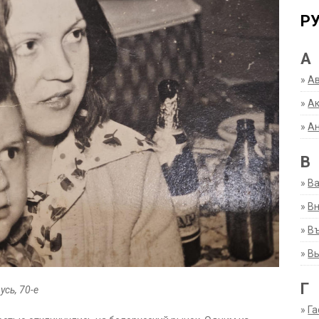
Р
А
»
А
»
Ак
»
А
В
»
В
»
Вн
»
Въ
»
В
Г
сь, 70-е
»
Га