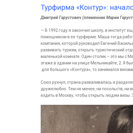
Турфирма «Контур»: начал
Дмитрий Гарустович (племянник Марии Гарусто
— В 1992 году я закончил школу, в институт е
помощником в ее турфирме. Маша тогда работ
компания, которой руководил Евгений Василье
развивать туризм, открыть туристический отд
маленькой комнате. Один столик – это мы с М
этаже в здании на улице Мельникайте, 2. Я бы
для большого «Контура», то занимался визами
Союз рухнул, страна разваливалась и разделя
дружелюбно. Тем не менее, ни посольств, ни 
ездить в Москву, чтобы открыть людям визы. 