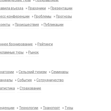
ломнические туры
»
Поздравляем!
равила въезда
»
Праздники
»
Презентации
ресс-конференции
»
Проблемы
»
Прогнозы
роекты
»
Происшествия
»
Публикации
ннее бронирование
»
Рейтинги
екламные туры
»
Рынок
анатории
»
Сельский туризм
»
Семинары
кандалы
»
События
»
Сотрудничество
атистика
»
Страхование
енденции
»
Технологии
»
Транспорт
»
Туры