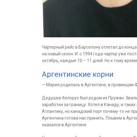
Чартерный рейс в Барселону отлетал до конца
на новый сезон. И с 1994 года чартер уже пос
октябрь, каждые 10 – 11 дней. Но к тому време
Аргентинские корни
— Мария родилась в Аргентине, в провинции Ф
Дедушка-белорус был родом из Пружан. Звали
заработки за границу. Хотел в Канаду, и таки
Атлантику, но канадский порт почему-то не пр
Аргентина готова нас принять. Плывем в Арге
оказался в Аргентине.