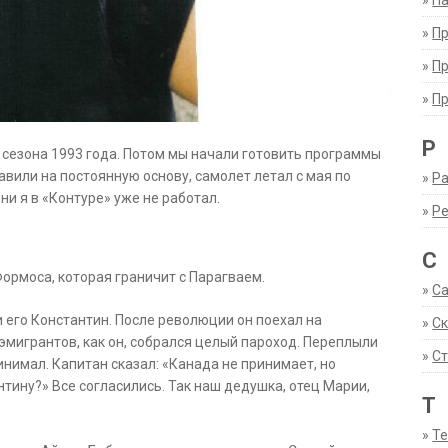
»
Па
»
П
»
П
»
П
Р
 сезона 1993 года. Потом мы начали готовить программы
тавили на постоянную основу, самолет летал с мая по
»
Ра
ни я в «Контуре» уже не работал.
»
Р
С
ормоса, которая граничит с Парагваем.
»
С
 его Константин. После революции он поехал на
»
С
х эмигрантов, как он, собрался целый пароход. Переплыли
»
Ст
инимал. Капитан сказал: «Канада не принимает, но
нтину?» Все согласились. Так наш дедушка, отец Марии,
Т
»
Т