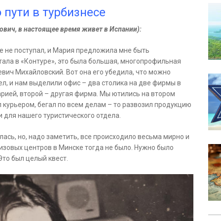
о пути в турбизнесе
вич, в настоящее время живет в Испании):
ще не поступал, и Мария предложила мне быть
ала в «Контуре», это была большая, многопрофильная
вич Михайловский. Вот она его убедила, что можно
ел, и нам выделили офис – два столика на две фирмы в
арией, второй – другая фирма. Мы ютились на втором
л курьером, бегал по всем делам – то развозил продукцию
 для нашего туристического отдела.
лась, но, надо заметить, все происходило весьма мирно и
визовых центров в Минске тогда не было. Нужно было
Это был целый квест.