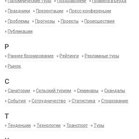
»
Паломнические туры
»
Поздравляем!
»
Правила въезда
»
Праздники
»
Презентации
»
Пресс-конференции
»
Проблемы
»
Прогнозы
»
Проекты
»
Происшествия
»
Публикации
Р
»
Раннее бронирование
»
Рейтинги
»
Рекламные туры
»
Рынок
С
»
Санатории
»
Сельский туризм
»
Семинары
»
Скандалы
»
События
»
Сотрудничество
»
Статистика
»
Страхование
Т
»
Тенденции
»
Технологии
»
Транспорт
»
Туры