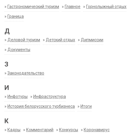
»
Гастрономический туризм
»
Главное
»
Горнолыжный отдых
»
Граница
Д
»
Деловой туризм
»
Детский отдых
»
Дипмиссии
»
Документы
З
»
Законодательство
И
»
Инфотуры
»
Инфраструктура
»
История белорусского турбизнеса
»
Итоги
К
»
Кадры
»
Комментарий
»
Конкурсы
»
Коронавирус