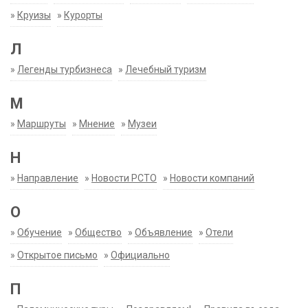
»
Круизы
»
Курорты
Л
»
Легенды турбизнеса
»
Лечебный туризм
М
»
Маршруты
»
Мнение
»
Музеи
Н
»
Направление
»
Новости РСТО
»
Новости компаний
О
»
Обучение
»
Общество
»
Объявление
»
Отели
»
Открытое письмо
»
Официально
П