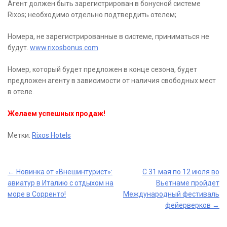
Агент должен быть зарегистрирован в бонусной системе
Rixos; необходимо отдельно подтвердить отелем;
Номера, не зарегистрированные в системе, приниматься не
будут.
www.rixosbonus.com
Номер, который будет предложен в конце сезона, будет
предложен агенту в зависимости от наличия свободных мест
в отеле.
Желаем успешных продаж!
Метки:
Rixos Hotels
Post
←
Новинка от «Внешинтурист»:
С 31 мая по 12 июля во
авиатур в Италию с отдыхом на
Вьетнаме пройдет
navigation
море в Сорренто!
Международный фестиваль
фейерверков
→