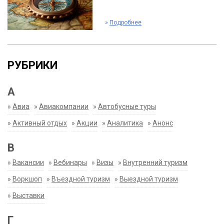
»
Подробнее
РУБРИКИ
А
»
Авиа
»
Авиакомпании
»
Автобусные туры
»
Активный отдых
»
Акции
»
Аналитика
»
Анонс
В
»
Вакансии
»
Вебинары
»
Визы
»
Внутренний туризм
»
Воркшоп
»
Въездной туризм
»
Выездной туризм
»
Выставки
Г