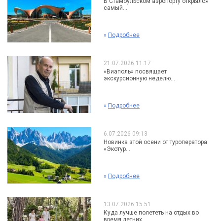
В Стамбульском аэропорту открылся
самый...
»
Подробнее
21.07.2026 11:17
«Виаполь» посвящает
экскурсионную неделю...
»
Подробнее
6.07.2026 09:13
Новинка этой осени от туроператора
«Экотур...
»
Подробнее
13.07.2026 15:51
Куда лучше полететь на отдых во
время летних...