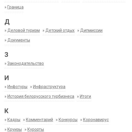
»
Граница
Д
»
Деловой туризм
»
Детский отдых
»
Дипмиссии
»
Документы
З
»
Законодательство
И
»
Инфотуры
»
Инфраструктура
»
История белорусского турбизнеса
»
Итоги
К
»
Кадры
»
Комментарий
»
Конкурсы
»
Коронавирус
»
Круизы
»
Курорты