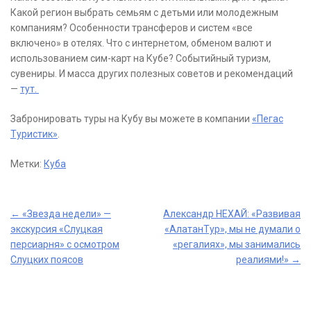
Какой регион выбрать семьям с детьми или молодежным
компаниям? Особенности трансферов и систем «все
включено» в отелях. Что с интернетом, обменом валют и
использованием сим-карт на Кубе? Событийный туризм,
сувениры. И масса других полезных советов и рекомендаций
—
тут.
Забронировать туры на Кубу вы можете в компании
«Пегас
Туристик»
.
Метки:
Куба
Post
←
«Звезда недели» —
Александр НЕХАЙ: «Развивая
экскурсия «Слуцкая
«АлатанТур», мы не думали о
navigation
персиарня» с осмотром
«регалиях», мы занимались
Слуцких поясов
реалиями!»
→