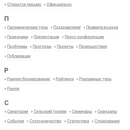
»
Открытое письмо
»
Официально
П
»
Паломнические туры
»
Поздравляем!
»
Правила въезда
»
Праздники
»
Презентации
»
Пресс-конференции
»
Проблемы
»
Прогнозы
»
Проекты
»
Происшествия
»
Публикации
Р
»
Раннее бронирование
»
Рейтинги
»
Рекламные туры
»
Рынок
С
»
Санатории
»
Сельский туризм
»
Семинары
»
Скандалы
»
События
»
Сотрудничество
»
Статистика
»
Страхование