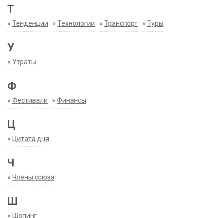
Т
»
Тенденции
»
Технологии
»
Транспорт
»
Туры
У
»
Утраты
Ф
»
Фестивали
»
Финансы
Ц
»
Цитата дня
Ч
»
Члены союза
Ш
»
Шопинг