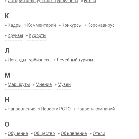
»
История белорусского турбизнеса
»
Итоги
К
»
Кадры
»
Комментарий
»
Конкурсы
»
Коронавирус
»
Круизы
»
Курорты
Л
»
Легенды турбизнеса
»
Лечебный туризм
М
»
Маршруты
»
Мнение
»
Музеи
Н
»
Направление
»
Новости РСТО
»
Новости компаний
О
»
Обучение
»
Общество
»
Объявление
»
Отели