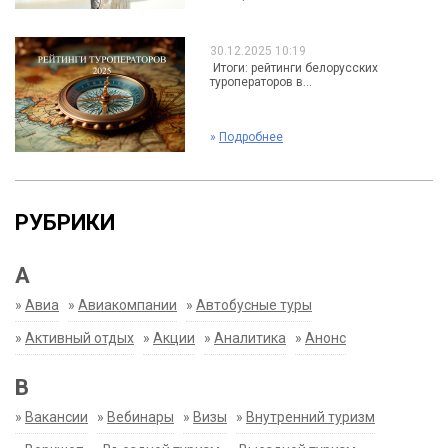
30.12.2025 10:19
Итоги: рейтинги белорусских
туроператоров в...
»
Подробнее
РУБРИКИ
А
»
Авиа
»
Авиакомпании
»
Автобусные туры
»
Активный отдых
»
Акции
»
Аналитика
»
Анонс
В
»
Вакансии
»
Вебинары
»
Визы
»
Внутренний туризм