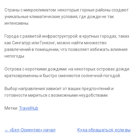
Страны с микроклиматом: некоторые горные районы создают
уникальные климатические условия, где дожди не так
интенсивны.
Города с развитой инфраструктурой: в крупных городах, таких
как Сингапур или Гонконг, можно найти множество
развлечений в помещении, что позволяет избежать влияния
непогоды.
Острова с короткими дождями: на некоторых островах дожди
кратковременны и быстро сменяются солнечной погодой.
Выбор направления зависит от ваших предпочтений и
готовности мириться с возможными неудобствами.
Метки:
TravelHub
Post
←
«Бел-Ориентир» начал
Куда обращаться, если вы