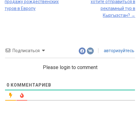
продажу рождественских
хотите отправиться в
navigation
туров в Европу
рекламный тур в
Кыргызстан?
→
Подписаться
авторизуйтесь
Please login to comment
0
КОММЕНТАРИЕВ