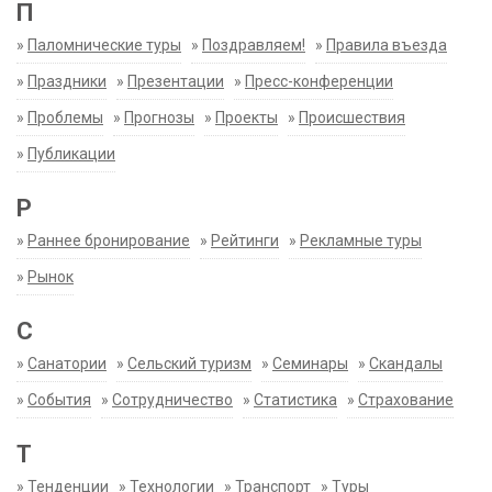
П
»
Паломнические туры
»
Поздравляем!
»
Правила въезда
»
Праздники
»
Презентации
»
Пресс-конференции
»
Проблемы
»
Прогнозы
»
Проекты
»
Происшествия
»
Публикации
Р
»
Раннее бронирование
»
Рейтинги
»
Рекламные туры
»
Рынок
С
»
Санатории
»
Сельский туризм
»
Семинары
»
Скандалы
»
События
»
Сотрудничество
»
Статистика
»
Страхование
Т
»
Тенденции
»
Технологии
»
Транспорт
»
Туры