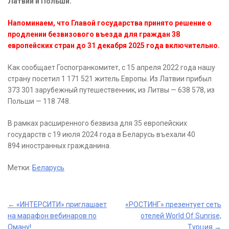
Латвии и Польши.
Напоминаем, что Главой государства принято решение о
продлении безвизового въезда для граждан 38
европейских стран до 31 декабря 2025 года включительно.
Как сообщает Госпогранкомитет, с 15 апреля 2022 года нашу
страну посетил 1 171 521 житель Европы. Из Латвии прибыл
373 301 зарубежный путешественник, из Литвы — 638 578, из
Польши — 118 748.
В рамках расширенного безвиза для 35 европейских
государств с 19 июля 2024 года в Беларусь въехали 40
894 иностранных гражданина.
Метки:
Беларусь
Post
←
«ИНТЕРСИТИ» приглашает
«РОСТИНГ» презентует сеть
на марафон вебинаров по
отелей World Of Sunrise,
navigation
Оману!
Турция
→