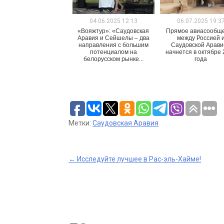
04.06.2025 12:13
06.07.2025 19:3
«Вояжтур»: «Саудовская
Прямое авиасообщ
Аравия и Сейшелы – два
между Россией 
направления с большим
Саудовской Арав
потенциалом на
начнется в октябре
белорусском рынке...
года
Метки:
Саудовская Аравия
Post
←
Исследуйте лучшее в Рас-эль-Хайме!
navigation