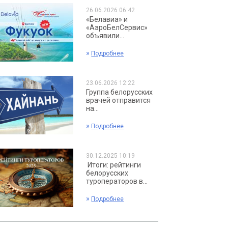
26.06.2026 06:42
«Белавиа» и
«АэроБелСервис»
объявили...
»
Подробнее
23.06.2026 12:22
Группа белорусских
врачей отправится
на...
»
Подробнее
30.12.2025 10:19
Итоги: рейтинги
белорусских
туроператоров в...
»
Подробнее