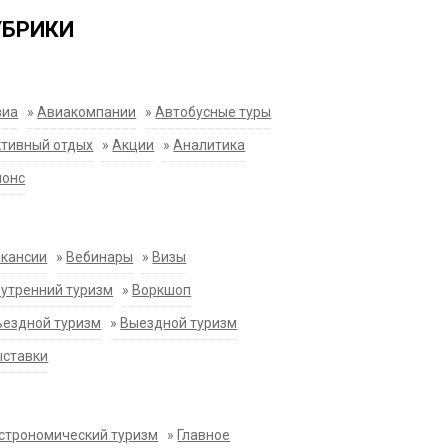
УБРИКИ
виа
»
Авиакомпании
»
Автобусные туры
тивный отдых
»
Акции
»
Аналитика
нонс
акансии
»
Вебинары
»
Визы
утренний туризм
»
Воркшоп
ездной туризм
»
Выездной туризм
ыставки
строномический туризм
»
Главное