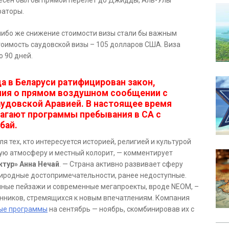
ресен был бы прямой перелет до Джидды, Аль-Улы
раторы.
 либо же снижение стоимости визы стали бы важным
оимость саудовской визы – 105 долларов США. Виза
 90 дней.
да в Беларуси ратифицирован закон,
ия о прямом воздушном сообщении с
удовской Аравией. В настоящее время
агают программы пребывания в СА с
бай.
я тех, кто интересуется историей, религией и культурой
ную атмосферу и местный колорит, — комментирует
тур» Анна Нечай
. — Страна активно развивает сферу
риродные достопримечательности, ранее недоступные.
нные пейзажи и современные мегапроекты, вроде NEOM, –
енников, стремящихся к новым впечатлениям. Компания
ные программы
на сентябрь — ноябрь, скомбинировав их с