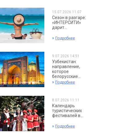
15.07.2026 11:07
Сезон в разгаре:
«ИНТЕРСИТИ»
дарит...
»
Подробнее
9.07.2026 14:51
Узбекистан:
направление,
которое
белорусские...
»
Подробнее
8.07.2026 11:11
Календарь
туристических
фестивалей в...
»
Подробнее