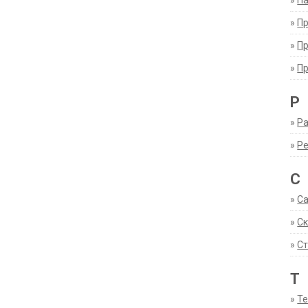
»
Па
»
П
»
П
»
П
Р
»
Ра
»
Р
С
»
С
»
С
»
Ст
Т
»
Т