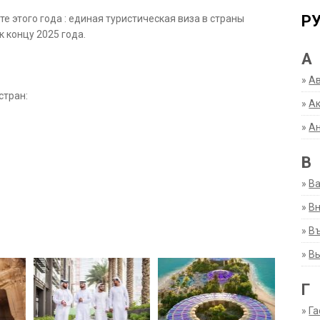
Р
 этого года : единая туристическая виза в страны
 концу 2025 года.
А
»
А
стран:
»
Ак
»
А
В
»
В
»
Вн
»
Въ
»
В
Г
»
Га