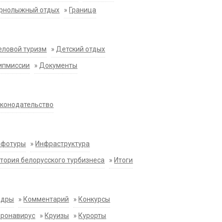
орнолыжный отдых
»
Граница
еловой туризм
»
Детский отдых
ипмиссии
»
Документы
конодательство
нфотуры
»
Инфраструктура
тория белорусского турбизнеса
»
Итоги
адры
»
Комментарий
»
Конкурсы
оронавирус
»
Круизы
»
Курорты