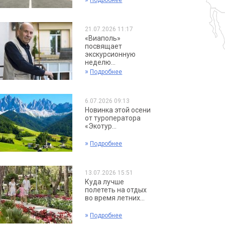
Подробнее
21.07.2026 11:17
«Виаполь»
посвящает
экскурсионную
неделю...
»
Подробнее
6.07.2026 09:13
Новинка этой осени
от туроператора
«Экотур...
»
Подробнее
13.07.2026 15:51
Куда лучше
полететь на отдых
во время летних...
»
Подробнее