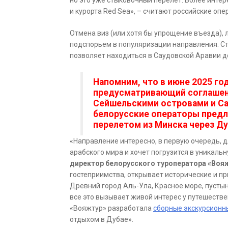
но это уже стыковочный перелет. Более инте
и курорта Red Sea», – считают российские опе
Отмена виз (или хотя бы упрощение въезда),
подспорьем в популяризации направления. Ст
позволяет находиться в Саудовской Аравии до
Напомним, что в июне 2025 го
предусматривающий соглашен
Сейшельскими островами и Са
белорусские операторы предл
перелетом из Минска через Ду
«Направление интересно, в первую очередь, дл
арабского мира и хочет погрузится в уникаль
директор белорусского туроператора «Вояж
гостеприимства, открывает исторические и п
Древний город Аль-Ула, Красное море, пусты
все это вызывает живой интерес у путешеств
«Вояжтур» разработала
сборные экскурсион
отдыхом в Дубае».