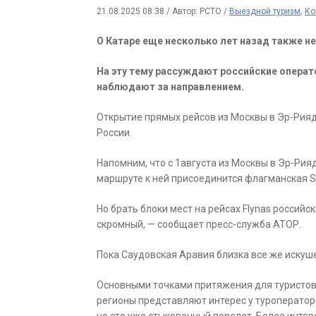
21.08.2025 08:38
/
Автор: РСТО
/
Выездной туризм
,
Ко
О Катаре еще несколько лет назад также не
На эту тему рассуждают российские операт
наблюдают за направлением.
Открытие прямых рейсов из Москвы в Эр-Рияд 
России.
Напомним, что с 1августа из Москвы в Эр-Рияд
маршруте к ней присоединится флагманская Sau
Но брать блоки мест на рейсах Flynas российс
скромный, — сообщает пресс-служба АТОР.
Пока Саудовская Аравия близка все же искуш
Основными точками притяжения для туристов 
регионы представляют интерес у туроператоро