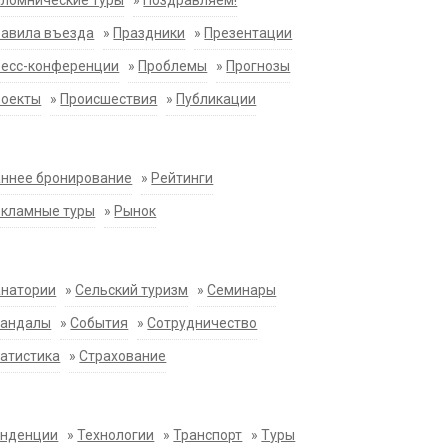
ломнические туры
»
Поздравляем!
равила въезда
»
Праздники
»
Презентации
ресс-конференции
»
Проблемы
»
Прогнозы
роекты
»
Происшествия
»
Публикации
ннее бронирование
»
Рейтинги
екламные туры
»
Рынок
анатории
»
Сельский туризм
»
Семинары
кандалы
»
События
»
Сотрудничество
атистика
»
Страхование
енденции
»
Технологии
»
Транспорт
»
Туры