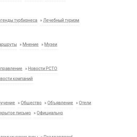
генды турбизнеса
»
Лечебный туризм
аршруты
»
Мнение
»
Музеи
аправление
»
Новости РСТО
вости компаний
бучение
»
Общество
»
Объявление
»
Отели
крытое письмо
»
Официально