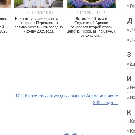
»
Г
7
07.08.2025 10:30
14.12.2025 17:46
ение
Единая туристическая виза
Летом 2026 года в
Д
и
в страны Персидского
Саудовской Аравии
ией
залива может быть введена
откроется второй отель
»
Д
 2025
к концу 2025 года
цепочки Rixos, all inclusive, с
алкоголем...
»
Д
З
»
За
И
»
И
ТОП-5 ключевых въездных рынков Антальи в июле
»
Ис
2025 года
→
К
»
К
»
К