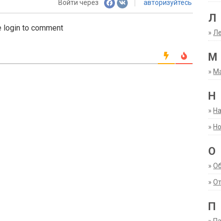
Войти через
авторизуйтесь
Л
 login to comment
»
Ле
М
»
М
Н
»
Н
»
Но
О
»
О
»
От
П