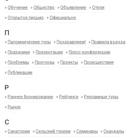
»
Обучение
»
Общество
»
Объявление
»
Отели
»
Открытое письмо
»
Официально
П
»
Паломнические туры
»
Поздравляем!
»
Правила въезда
»
Праздники
»
Презентации
»
Пресс-конференции
»
Проблемы
»
Прогнозы
»
Проекты
»
Происшествия
»
Публикации
Р
»
Раннее бронирование
»
Рейтинги
»
Рекламные туры
»
Рынок
С
»
Санатории
»
Сельский туризм
»
Семинары
»
Скандалы