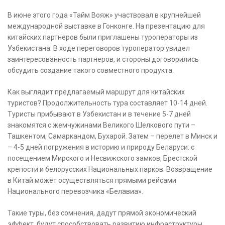
В июне этого года «Тайм Вояж» участвовал в крупнейшей
международной выставке в Гонконге. На презентацию для
китайских партнеров были приглашены туроператоры из
Узбекистана. В ходе переговоров туроператор увидел
заинтересованность партнеров, и стороны договорились
обсудить создание такого совместного продукта.
Как выглядит предлагаемый маршрут для китайских
туристов? Продолжительность тура составляет 10-14 дней.
Туристы прибывают в Узбекистан и в течение 5-7 дней
знакомятся с жемчужинами Великого Шелкового пути –
Ташкентом, Самаркандом, Бухарой. Затем – перелет в Минск и
– 4-5 дней погружения в историю и природу Беларуси: с
посещением Мирского и Несвижского замков, Брестской
крепости и белорусских Национальных парков. Возвращение
в Китай может осуществляться прямыми рейсами
Национального перевозчика «Белавиа».
Такие туры, без сомнения, дадут прямой экономический
эффект, будут способствовать развитию инфраструктуры,