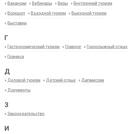
»
Вакансии
»
Вебинары
»
Визы
»
Внутренний туризм
»
Воркшоп
»
Въездной туризм
»
Выездной туризм
»
Выставки
Г
»
Гастрономический туризм
»
Главное
»
Горнолыжный отдых
»
Граница
Д
»
Деловой туризм
»
Детский отдых
»
Дипмиссии
»
Документы
З
»
Законодательство
И