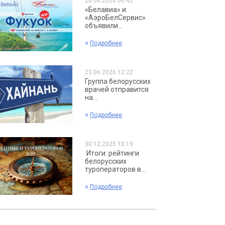
26.06.2026 06:42
«Белавиа» и
«АэроБелСервис»
объявили...
»
Подробнее
23.06.2026 12:22
Группа белорусских
врачей отправится
на...
»
Подробнее
30.12.2025 10:19
Итоги: рейтинги
белорусских
туроператоров в...
»
Подробнее