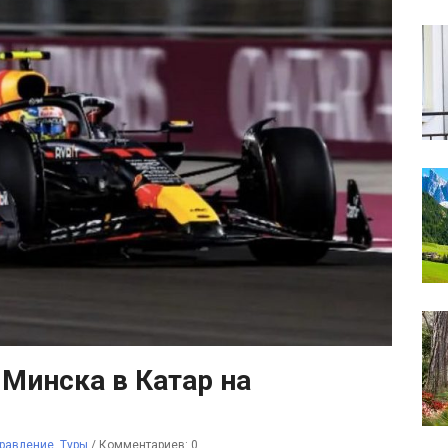
 Минска в Катар на
равление
,
Туры
/
Комментариев: 0