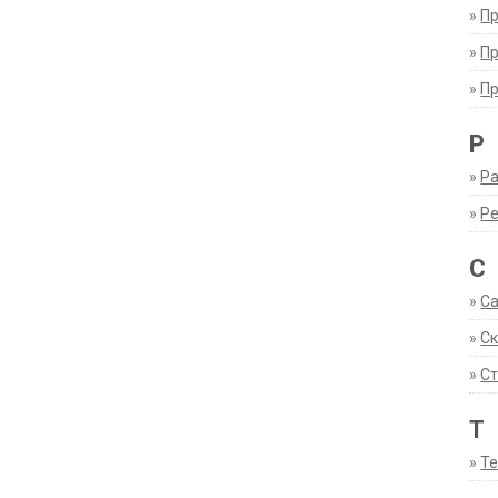
»
П
»
П
»
П
Р
»
Ра
»
Р
С
»
С
»
С
»
Ст
Т
»
Т