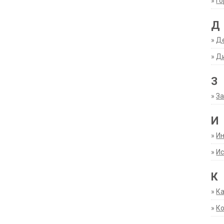
»
Г
Д
»
Д
»
Д
З
»
За
И
»
И
»
Ис
К
»
К
»
К