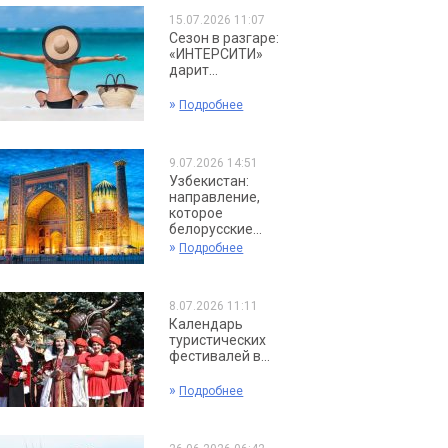
15.07.2026 11:07
Сезон в разгаре:
«ИНТЕРСИТИ»
дарит...
»
Подробнее
9.07.2026 14:51
Узбекистан:
направление,
которое
белорусские...
»
Подробнее
8.07.2026 11:11
Календарь
туристических
фестивалей в...
»
Подробнее