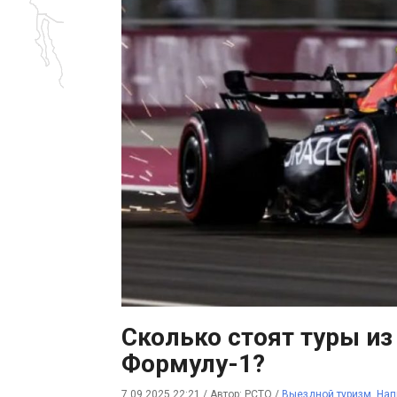
Сколько стоят туры из
Формулу-1?
7.09.2025 22:21
/
Автор: РСТО
/
Выездной туризм
,
Нап