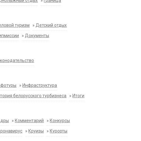
орнолыжный отдых
»
Граница
еловой туризм
»
Детский отдых
ипмиссии
»
Документы
конодательство
нфотуры
»
Инфраструктура
тория белорусского турбизнеса
»
Итоги
адры
»
Комментарий
»
Конкурсы
оронавирус
»
Круизы
»
Курорты