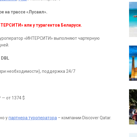
ре на трассе «Лусаил».
ТЕРСИТИ» или у турагентов Беларуси.
туроператор «ИНТЕРСИТИ» выполняют чартерную
дней.
2 DBL
при необходимости), поддержка 24/7
* — от 1374 $
но у
партнера туроператора
– компании Discover Qatar.