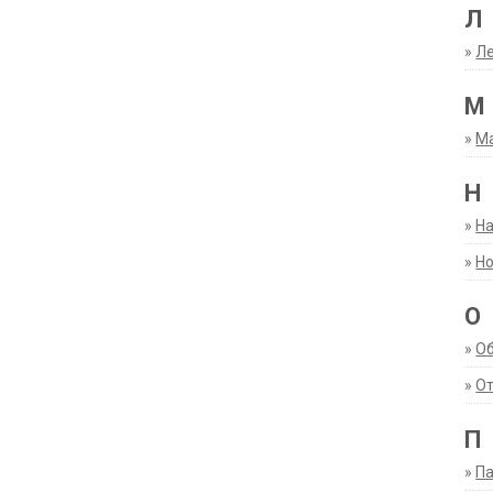
Л
»
Ле
М
»
М
Н
»
Н
»
Но
О
»
О
»
От
П
»
Па