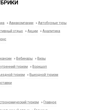
УБРИКИ
виа
»
Авиакомпании
»
Автобусные туры
тивный отдых
»
Акции
»
Аналитика
нонс
акансии
»
Вебинары
»
Визы
утренний туризм
»
Воркшоп
ездной туризм
»
Выездной туризм
ыставки
строномический туризм
»
Главное