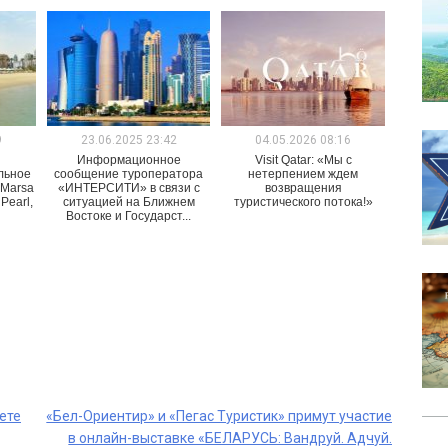
9
23.06.2025 23:42
04.05.2026 08:16
Информационное
Visit Qatar: «Мы с
льное
сообщение туроператора
нетерпением ждем
 Marsa
«ИНТЕРСИТИ» в связи с
возвращения
Pearl,
ситуацией на Ближнем
туристического потока!»
Востоке и Государст...
ете
«Бел-Ориентир» и «Пегас Туристик» примут участие
в онлайн-выставке «БЕЛАРУСЬ: Вандруй. Адчуй.