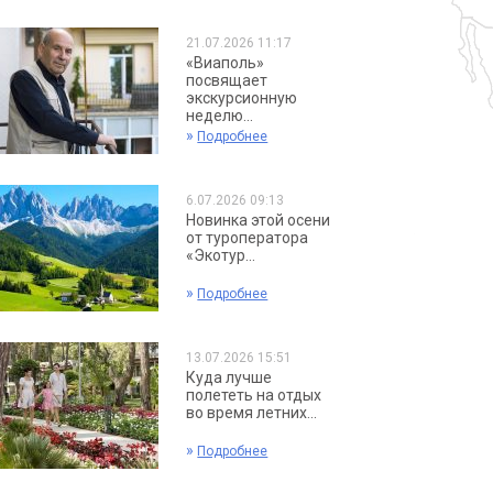
21.07.2026 11:17
«Виаполь»
посвящает
экскурсионную
неделю...
»
Подробнее
6.07.2026 09:13
Новинка этой осени
от туроператора
«Экотур...
»
Подробнее
13.07.2026 15:51
Куда лучше
полететь на отдых
во время летних...
»
Подробнее