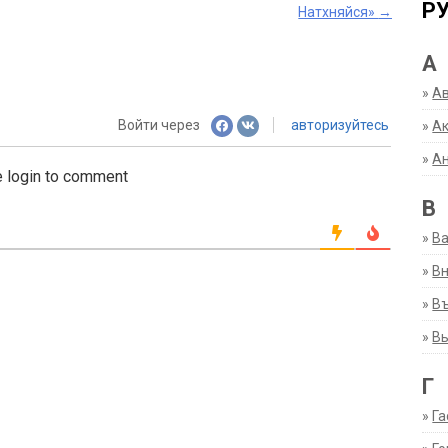
Р
Натхняйся»
→
А
»
А
Войти через
авторизуйтесь
»
Ак
»
А
 login to comment
В
»
В
»
Вн
»
Въ
»
В
Г
»
Га