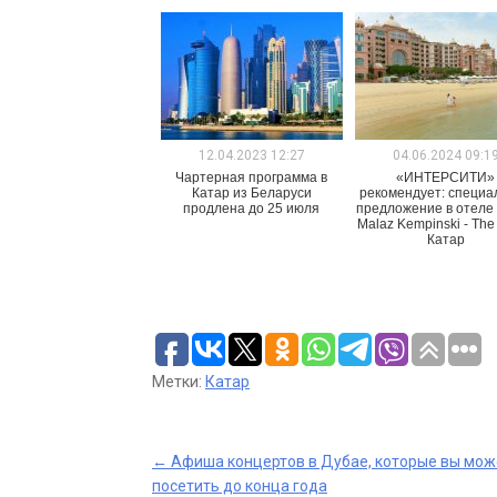
12.04.2023 12:27
04.06.2024 09:1
Чартерная программа в
«ИНТЕРСИТИ»
Катар из Беларуси
рекомендует: специа
продлена до 25 июля
предложение в отеле
Malaz Kempinski - The 
Катар
Метки:
Катар
Post
←
Афиша концертов в Дубае, которые вы мож
посетить до конца года