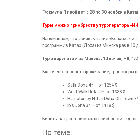
Формула-1 пройдет с 28 по 30 ноября в Ката
Туры можно приобрести у туроператора «ИН
Напоминаем, что авиакомпания «Белавиа» и 
программу в Катар (Доха) из Минска раз в 10 
Тур с перелетом из Минска, 10 ночей, HB, 1/
Включено: перелёт, проживание, трансферы (
Safir Doha 4* — от 1254 $
West Walk Retaj 4*- от 1338 $
Hampton by Hilton Doha Old Town 3
Ibis Doha 3* — от 1418 $.
Билеты на гран-при можно приобрести отдель
По теме: