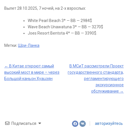
Вылет 28.10.2025, 7 ночей, на 2-х взрослых:
White Pearl Beach 3* — BB — 2984$
Wave Beach Unawatuna 3* — BB — 3270$
Joes Resort Bentota 4* — BB — 3390$.
Метки:
Шри-Ланка
Post
←
В Китае откроют самый
В МСиТ рассмотрели Проект
высокий мост в мире – через
государственного стандарта,
navigation
Большой каньон Хуацзян
регламентирующего
экскурсионное
обслуживание
→
Подписаться
авторизуйтесь