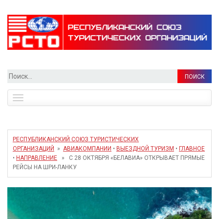
Найти:
Toggle
navigation
РЕСПУБЛИКАНСКИЙ СОЮЗ ТУРИСТИЧЕСКИХ
ОРГАНИЗАЦИЙ
»
АВИАКОМПАНИИ
•
ВЫЕЗДНОЙ ТУРИЗМ
•
ГЛАВНОЕ
•
НАПРАВЛЕНИЕ
» С 28 ОКТЯБРЯ «БЕЛАВИА» ОТКРЫВАЕТ ПРЯМЫЕ
РЕЙСЫ НА ШРИ-ЛАНКУ