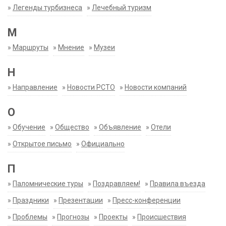
»
Легенды турбизнеса
»
Лечебный туризм
М
»
Маршруты
»
Мнение
»
Музеи
Н
»
Направление
»
Новости РСТО
»
Новости компаний
О
»
Обучение
»
Общество
»
Объявление
»
Отели
»
Открытое письмо
»
Официально
П
»
Паломнические туры
»
Поздравляем!
»
Правила въезда
»
Праздники
»
Презентации
»
Пресс-конференции
»
Проблемы
»
Прогнозы
»
Проекты
»
Происшествия