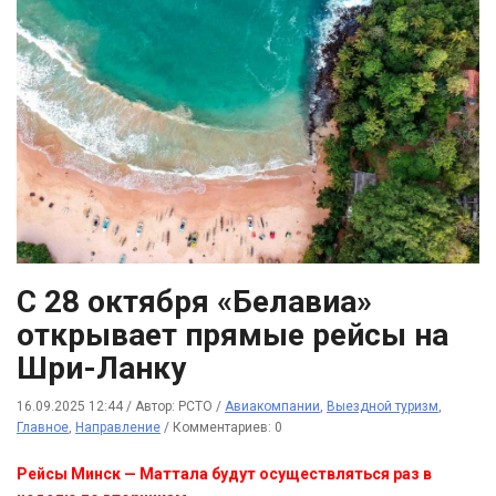
С 28 октября «Белавиа»
открывает прямые рейсы на
Шри-Ланку
16.09.2025 12:44
/
Автор: РСТО
/
Авиакомпании
,
Выездной туризм
,
Главное
,
Направление
/
Комментариев: 0
Рейсы Минск — Маттала будут осуществляться раз в