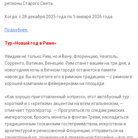
регионы Старого Света.
Когда: с 28 декабря 2025 года по 5 января 2026 года.
Подробнее.
Тур «Новый год в Риме»
Увидим не только Рим, но и Вену, Флоренцию, Неаполь,
Сорренто, Ватикан, Венецию. Рим станет вашим на три дня, а
новогодняя ночь в Вечном городе останется в памяти
навсегда. Вы встретите его в римских традициях – с ужином в
хорошей компании и фейерверками на площади.
«Как хорошо приготовленный эспрессо, этот автобусный тур
короткий и с «крепким» акцентом на всем итальянском, —
отмечает туроператор. — Прогуляться по следам римских
императоров, бросить монеты в фонтан Треви, насладиться
традиционным тосканским гостеприимством, искусством и
архитектурой в ренессансной Флоренции, отправиться на
характерный юг, понежиться в термальном бассейне – все это