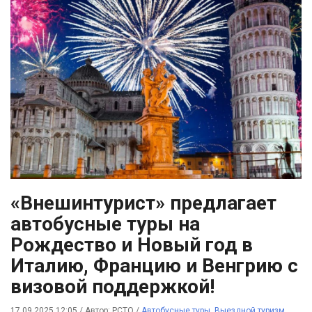
«Внешинтурист» предлагает
автобусные туры на
Рождество и Новый год в
Италию, Францию и Венгрию с
визовой поддержкой!
17.09.2025 12:05
/
Автор: РСТО
/
Автобусные туры
,
Выездной туризм
,