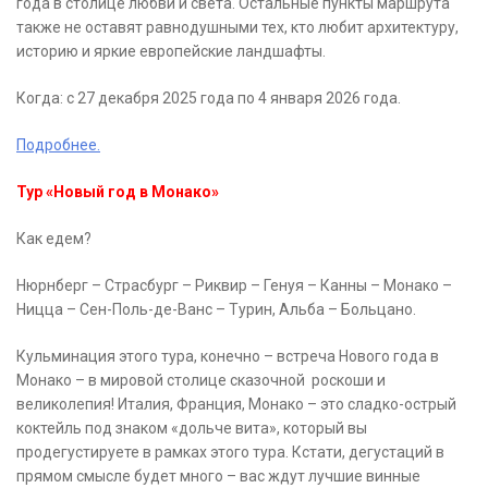
года в столице любви и света. Остальные пункты маршрута
также не оставят равнодушными тех, кто любит архитектуру,
историю и яркие европейские ландшафты.
Когда: с 27 декабря 2025 года по 4 января 2026 года.
Подробнее.
Тур «Новый год в Монако»
Как едем?
Нюрнберг – Страсбург – Риквир – Генуя – Канны – Монако –
Ницца – Сен-Поль-де-Ванс – Турин, Альба – Больцано.
Кульминация этого тура, конечно – встреча Нового года в
Монако – в мировой столице сказочной роскоши и
великолепия! Италия, Франция, Монако – это сладко-острый
коктейль под знаком «дольче вита», который вы
продегустируете в рамках этого тура. Кстати, дегустаций в
прямом смысле будет много – вас ждут лучшие винные