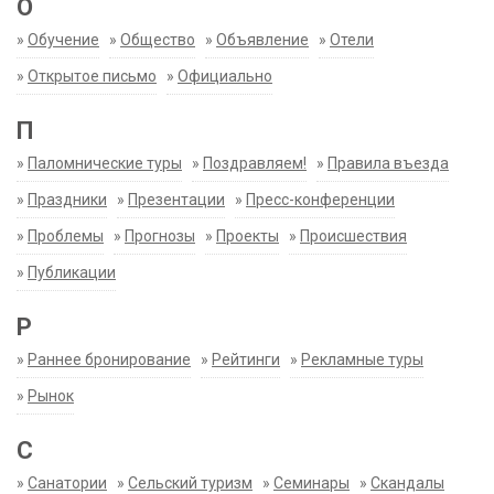
О
»
Обучение
»
Общество
»
Объявление
»
Отели
»
Открытое письмо
»
Официально
П
»
Паломнические туры
»
Поздравляем!
»
Правила въезда
»
Праздники
»
Презентации
»
Пресс-конференции
»
Проблемы
»
Прогнозы
»
Проекты
»
Происшествия
»
Публикации
Р
»
Раннее бронирование
»
Рейтинги
»
Рекламные туры
»
Рынок
С
»
Санатории
»
Сельский туризм
»
Семинары
»
Скандалы