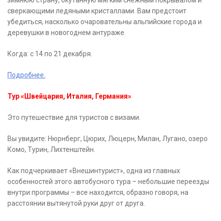
зимнюю страну, окутанную мягким снежным покрывалом и
сверкающими ледяными кристаллами. Вам предстоит
убедиться, насколько очаровательны альпийские города и
деревушки в новогоднем антураже.
Когда: с 14 по 21 декабря.
Подробнее.
Тур «Швейцария, Италия, Германия»
Это путешествие для туристов с визами.
Вы увидите: Нюрнберг, Цюрих, Люцерн, Милан, Лугано, озеро
Комо, Турин, Лихтенштейн.
Как подчеркивает «Внешинтурист», одна из главных
особенностей этого автобусного тура – небольшие переезды
внутри программы – все находится, образно говоря, на
расстоянии вытянутой руки друг от друга.