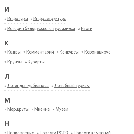
И
»
Инфотуры
»
Инфраструктура
»
История белорусского турбизнеса
»
Итоги
К
»
Кадры
»
Комментарий
»
Конкурсы
»
Коронавирус
»
Круизы
»
Курорты
Л
»
Легенды турбизнеса
»
Лечебный туризм
М
»
Маршруты
»
Мнение
»
Музеи
Н
»
Направление
»
Новости РСТО
»
Новости компаний