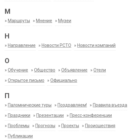
М
»
Маршруты
»
Мнение
»
Музеи
Н
»
Направление
»
Новости РСТО
»
Новости компаний
О
»
Обучение
»
Общество
»
Объявление
»
Отели
»
Открытое письмо
»
Официально
П
»
Паломнические туры
»
Поздравляем!
»
Правила въезда
»
Праздники
»
Презентации
»
Пресс-конференции
»
Проблемы
»
Прогнозы
»
Проекты
»
Происшествия
»
Публикации