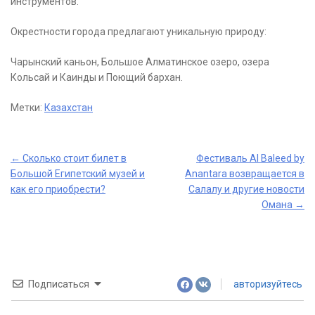
инструментов.
Окрестности города предлагают уникальную природу:
Чарынский каньон, Большое Алматинское озеро, озера
Кольсай и Каинды и Поющий бархан.
Метки:
Казахстан
Post
←
Сколько стоит билет в
Фестиваль Al Baleed by
Большой Египетский музей и
Anantara возвращается в
navigation
как его приобрести?
Салалу и другие новости
Омана
→
Подписаться
авторизуйтесь