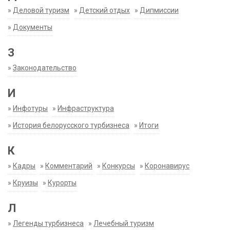
»
Деловой туризм
»
Детский отдых
»
Дипмиссии
»
Документы
З
»
Законодательство
И
»
Инфотуры
»
Инфраструктура
»
История белорусского турбизнеса
»
Итоги
К
»
Кадры
»
Комментарий
»
Конкурсы
»
Коронавирус
»
Круизы
»
Курорты
Л
»
Легенды турбизнеса
»
Лечебный туризм