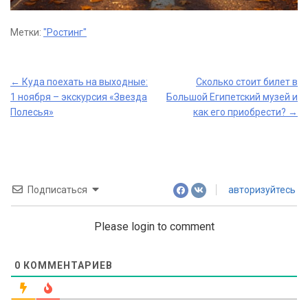
Метки:
"Ростинг"
Post
←
Куда поехать на выходные:
Сколько стоит билет в
1 ноября – экскурсия «Звезда
Большой Египетский музей и
navigation
Полесья»
как его приобрести?
→
Подписаться
авторизуйтесь
Please login to comment
0
КОММЕНТАРИЕВ