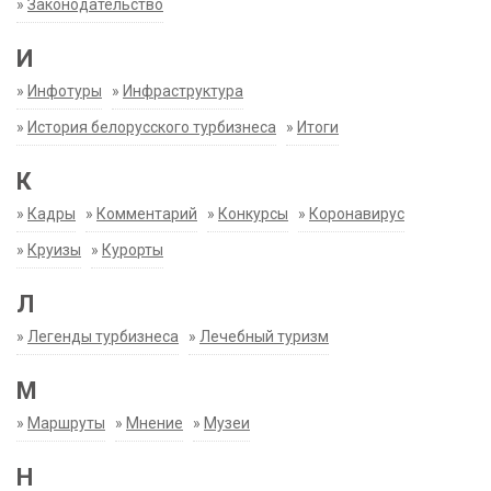
»
Законодательство
И
»
Инфотуры
»
Инфраструктура
»
История белорусского турбизнеса
»
Итоги
К
»
Кадры
»
Комментарий
»
Конкурсы
»
Коронавирус
»
Круизы
»
Курорты
Л
»
Легенды турбизнеса
»
Лечебный туризм
М
»
Маршруты
»
Мнение
»
Музеи
Н