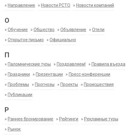
»
Направление
»
Новости РСТО
»
Новости компаний
О
»
Обучение
»
Общество
»
Объявление
»
Отели
»
Открытое письмо
»
Официально
П
»
Паломнические туры
»
Поздравляем!
»
Правила въезда
»
Праздники
»
Презентации
»
Пресс-конференции
»
Проблемы
»
Прогнозы
»
Проекты
»
Происшествия
»
Публикации
Р
»
Раннее бронирование
»
Рейтинги
»
Рекламные туры
»
Рынок