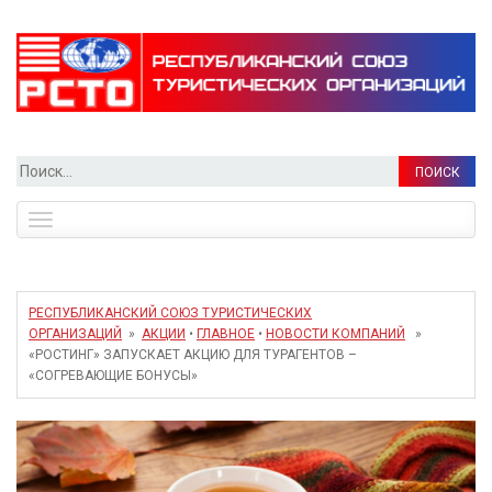
Найти:
Toggle
navigation
РЕСПУБЛИКАНСКИЙ СОЮЗ ТУРИСТИЧЕСКИХ
ОРГАНИЗАЦИЙ
»
АКЦИИ
•
ГЛАВНОЕ
•
НОВОСТИ КОМПАНИЙ
»
«РОСТИНГ» ЗАПУСКАЕТ АКЦИЮ ДЛЯ ТУРАГЕНТОВ –
«СОГРЕВАЮЩИЕ БОНУСЫ»