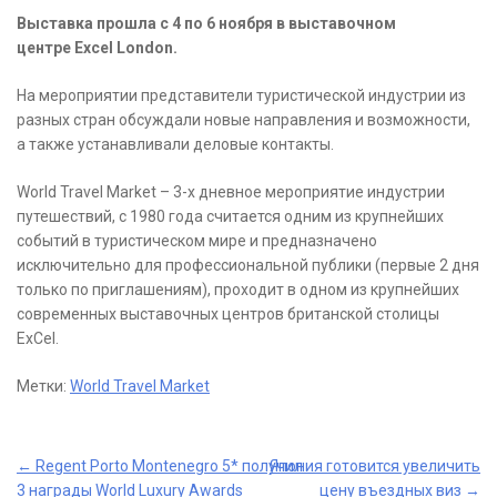
Выставка прошла с 4 по 6 ноября в выставочном
центре Excel London.
На мероприятии представители туристической индустрии из
разных стран обсуждали новые направления и возможности,
а также устанавливали деловые контакты.
World Travel Market – 3-х дневное мероприятие индустрии
путешествий, с 1980 года считается одним из крупнейших
событий в туристическом мире и предназначено
исключительно для профессиональной публики (первые 2 дня
только по приглашениям), проходит в одном из крупнейших
современных выставочных центров британской столицы
ExCel.
Метки:
World Travel Market
Post
←
Regent Porto Montenegro 5* получил
Япония готовится увеличить
3 награды World Luxury Awards
цену въездных виз
→