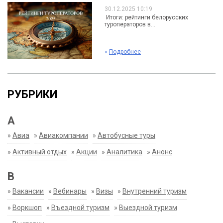
30.12.2025 10:19
Итоги: рейтинги белорусских
туроператоров в...
»
Подробнее
РУБРИКИ
А
»
Авиа
»
Авиакомпании
»
Автобусные туры
»
Активный отдых
»
Акции
»
Аналитика
»
Анонс
В
»
Вакансии
»
Вебинары
»
Визы
»
Внутренний туризм
»
Воркшоп
»
Въездной туризм
»
Выездной туризм