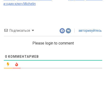
navigation
и один ключ Michelin
Подписаться
авторизуйтесь
Please login to comment
0
КОММЕНТАРИЕВ