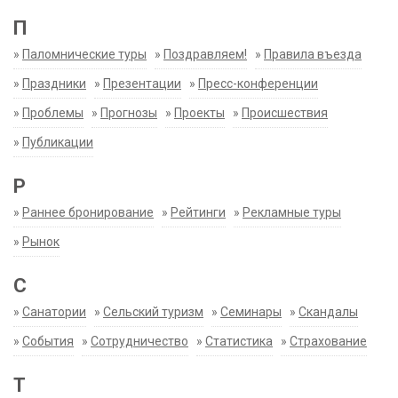
П
»
Паломнические туры
»
Поздравляем!
»
Правила въезда
»
Праздники
»
Презентации
»
Пресс-конференции
»
Проблемы
»
Прогнозы
»
Проекты
»
Происшествия
»
Публикации
Р
»
Раннее бронирование
»
Рейтинги
»
Рекламные туры
»
Рынок
С
»
Санатории
»
Сельский туризм
»
Семинары
»
Скандалы
»
События
»
Сотрудничество
»
Статистика
»
Страхование
Т