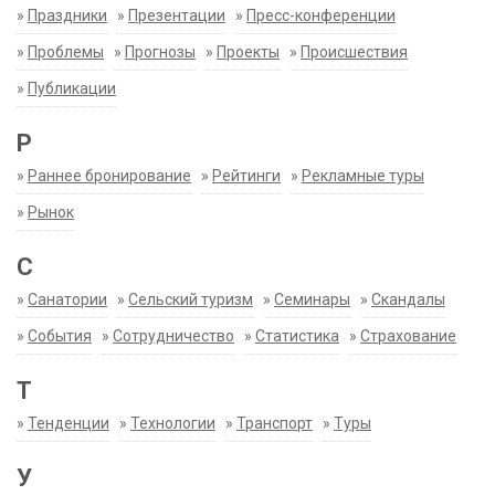
»
Праздники
»
Презентации
»
Пресс-конференции
»
Проблемы
»
Прогнозы
»
Проекты
»
Происшествия
»
Публикации
Р
»
Раннее бронирование
»
Рейтинги
»
Рекламные туры
»
Рынок
С
»
Санатории
»
Сельский туризм
»
Семинары
»
Скандалы
»
События
»
Сотрудничество
»
Статистика
»
Страхование
Т
»
Тенденции
»
Технологии
»
Транспорт
»
Туры
У