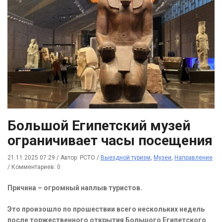
Большой Египетский музей
ограничивает часы посещения
21.11.2025 07:29
/
Автор: РСТО
/
Выездной туризм
,
Музеи
,
Направление
/
Комментариев: 0
Причина – огромный наплыв туристов.
Это произошло по прошествии всего нескольких недель
после торжественного открытия Большого Египетского