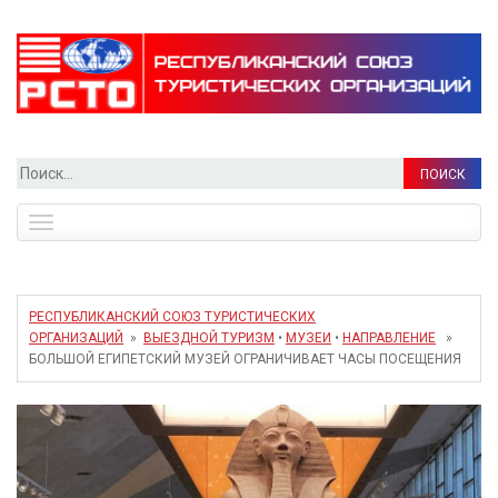
Найти:
Toggle
navigation
РЕСПУБЛИКАНСКИЙ СОЮЗ ТУРИСТИЧЕСКИХ
ОРГАНИЗАЦИЙ
»
ВЫЕЗДНОЙ ТУРИЗМ
•
МУЗЕИ
•
НАПРАВЛЕНИЕ
»
БОЛЬШОЙ ЕГИПЕТСКИЙ МУЗЕЙ ОГРАНИЧИВАЕТ ЧАСЫ ПОСЕЩЕНИЯ