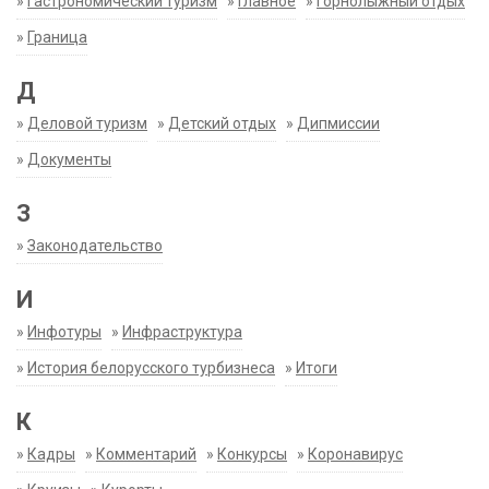
»
Гастрономический туризм
»
Главное
»
Горнолыжный отдых
»
Граница
Д
»
Деловой туризм
»
Детский отдых
»
Дипмиссии
»
Документы
З
»
Законодательство
И
»
Инфотуры
»
Инфраструктура
»
История белорусского турбизнеса
»
Итоги
К
»
Кадры
»
Комментарий
»
Конкурсы
»
Коронавирус