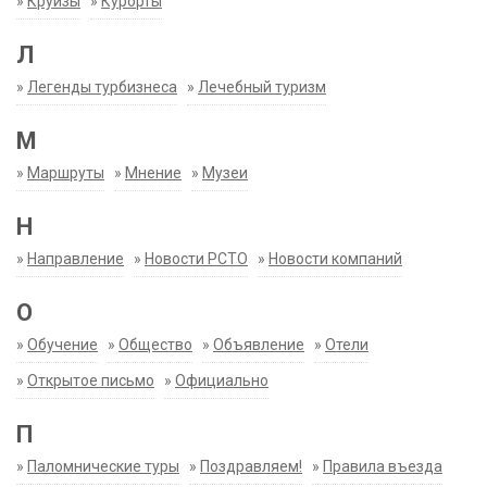
»
Круизы
»
Курорты
Л
»
Легенды турбизнеса
»
Лечебный туризм
М
»
Маршруты
»
Мнение
»
Музеи
Н
»
Направление
»
Новости РСТО
»
Новости компаний
О
»
Обучение
»
Общество
»
Объявление
»
Отели
»
Открытое письмо
»
Официально
П
»
Паломнические туры
»
Поздравляем!
»
Правила въезда