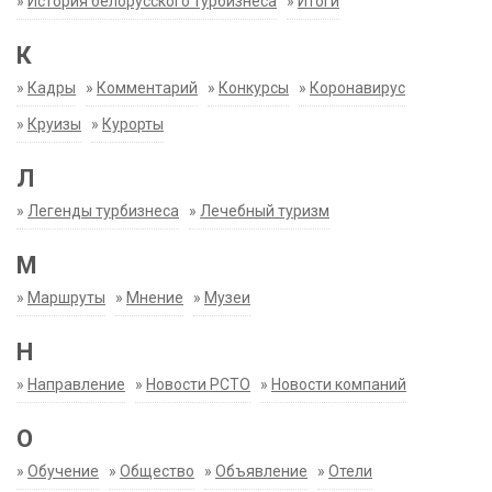
»
История белорусского турбизнеса
»
Итоги
К
»
Кадры
»
Комментарий
»
Конкурсы
»
Коронавирус
»
Круизы
»
Курорты
Л
»
Легенды турбизнеса
»
Лечебный туризм
М
»
Маршруты
»
Мнение
»
Музеи
Н
»
Направление
»
Новости РСТО
»
Новости компаний
О
»
Обучение
»
Общество
»
Объявление
»
Отели