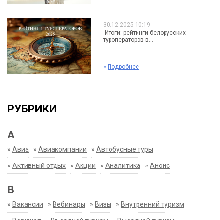
30.12.2025 10:19
Итоги: рейтинги белорусских
туроператоров в...
»
Подробнее
РУБРИКИ
А
»
Авиа
»
Авиакомпании
»
Автобусные туры
»
Активный отдых
»
Акции
»
Аналитика
»
Анонс
В
»
Вакансии
»
Вебинары
»
Визы
»
Внутренний туризм