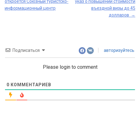
откроется Союзный туристско-
указ о повышении стоимости
navigation
информационный центр
въездной визы до 45
долларов
→
Подписаться
авторизуйтесь
Please login to comment
0
КОММЕНТАРИЕВ