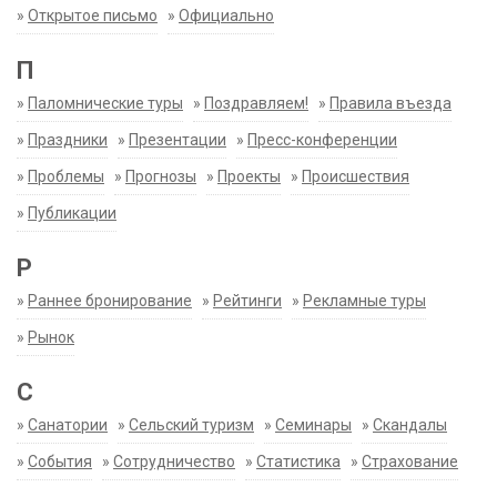
»
Открытое письмо
»
Официально
П
»
Паломнические туры
»
Поздравляем!
»
Правила въезда
»
Праздники
»
Презентации
»
Пресс-конференции
»
Проблемы
»
Прогнозы
»
Проекты
»
Происшествия
»
Публикации
Р
»
Раннее бронирование
»
Рейтинги
»
Рекламные туры
»
Рынок
С
»
Санатории
»
Сельский туризм
»
Семинары
»
Скандалы
»
События
»
Сотрудничество
»
Статистика
»
Страхование