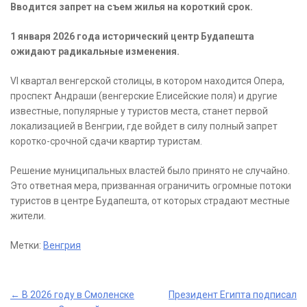
Вводится запрет на съем жилья на короткий срок.
1 января 2026 года исторический центр Будапешта
ожидают радикальные изменения.
VI квартал венгерской столицы, в котором находится Опера,
проспект Андраши (венгерские Елисейские поля) и другие
известные, популярные у туристов места, станет первой
локализацией в Венгрии, где войдет в силу полный запрет
коротко-срочной сдачи квартир туристам.
Решение муниципальных властей было принято не случайно.
Это ответная мера, призванная ограничить огромные потоки
туристов в центре Будапешта, от которых страдают местные
жители.
Метки:
Венгрия
Post
←
В 2026 году в Смоленске
Президент Египта подписал