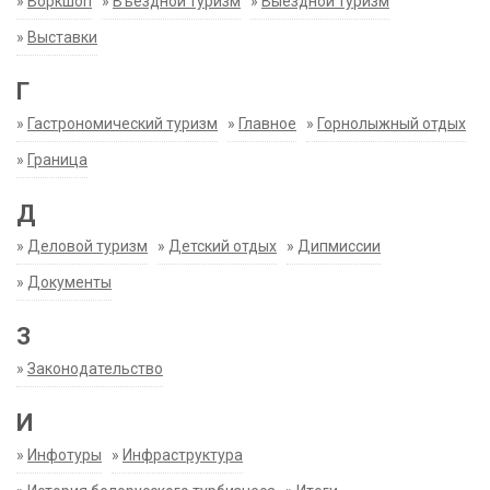
»
Воркшоп
»
Въездной туризм
»
Выездной туризм
»
Выставки
Г
»
Гастрономический туризм
»
Главное
»
Горнолыжный отдых
»
Граница
Д
»
Деловой туризм
»
Детский отдых
»
Дипмиссии
»
Документы
З
»
Законодательство
И
»
Инфотуры
»
Инфраструктура