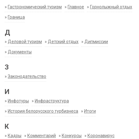
»
Гастрономический туризм
»
Главное
»
Горнолыжный отдых
»
Граница
Д
»
Деловой туризм
»
Детский отдых
»
Дипмиссии
»
Документы
З
»
Законодательство
И
»
Инфотуры
»
Инфраструктура
»
История белорусского турбизнеса
»
Итоги
К
»
Кадры
»
Комментарий
»
Конкурсы
»
Коронавирус