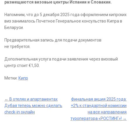
размещаются визовые центры Испании и Словакии.
Напомним, что до 5 декабря 2025 года оформлением кипрских
виз занималось Почетное Генеральное консульство Кипра в
Беларуси.
Предварительная запись для подачи документов
не требуется.
Дополнительная услуга подачи заявления через визовый
центр стоит €1,50.
Метки:
Кипр
Post
←
В отелях и апартаментах
Финальная акция 2025 года:
Дубая теперь можно сделать
+2% к стандартной комиссии
navigation
check-in онлайн
на все направления
туроператора «РОСТИНГ»!
→