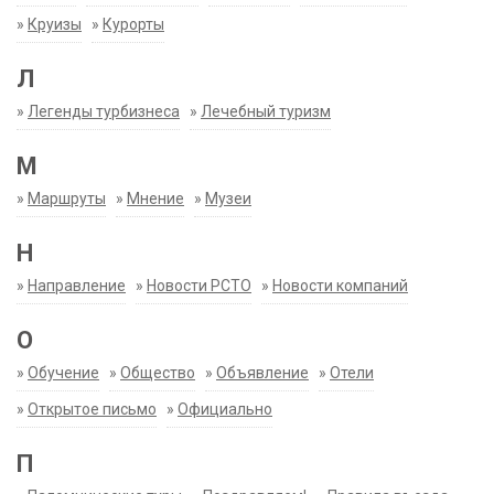
»
Круизы
»
Курорты
Л
»
Легенды турбизнеса
»
Лечебный туризм
М
»
Маршруты
»
Мнение
»
Музеи
Н
»
Направление
»
Новости РСТО
»
Новости компаний
О
»
Обучение
»
Общество
»
Объявление
»
Отели
»
Открытое письмо
»
Официально
П