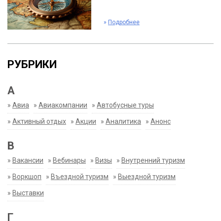
»
Подробнее
РУБРИКИ
А
»
Авиа
»
Авиакомпании
»
Автобусные туры
»
Активный отдых
»
Акции
»
Аналитика
»
Анонс
В
»
Вакансии
»
Вебинары
»
Визы
»
Внутренний туризм
»
Воркшоп
»
Въездной туризм
»
Выездной туризм
»
Выставки
Г