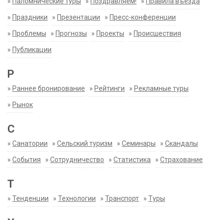
»
Паломнические туры
»
Поздравляем!
»
Правила въезда
»
Праздники
»
Презентации
»
Пресс-конференции
»
Проблемы
»
Прогнозы
»
Проекты
»
Происшествия
»
Публикации
Р
»
Раннее бронирование
»
Рейтинги
»
Рекламные туры
»
Рынок
С
»
Санатории
»
Сельский туризм
»
Семинары
»
Скандалы
»
События
»
Сотрудничество
»
Статистика
»
Страхование
Т
»
Тенденции
»
Технологии
»
Транспорт
»
Туры