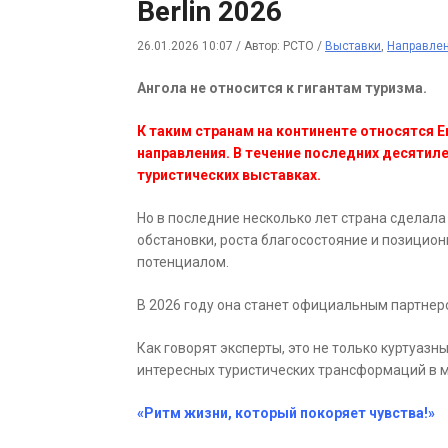
Berlin 2026
26.01.2026 10:07
/
Автор: РСТО
/
Выставки
,
Направле
Ангола не относится к гигантам туризма.
К таким странам на континенте относятся Ег
направления. В течение последних десятиле
туристических выставках.
Но в последние несколько лет страна сделал
обстановки, роста благосостояние и позицион
потенциалом.
В 2026 году она станет официальным партнером 
Как говорят эксперты, это не только куртуазн
интересных туристических трансформаций в м
«Ритм жизни, который покоряет чувства!»