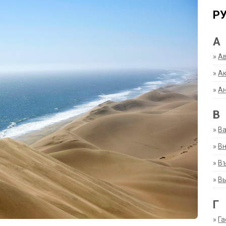
Р
А
»
А
»
Ак
»
А
В
»
В
»
Вн
»
Въ
»
В
Г
»
Га