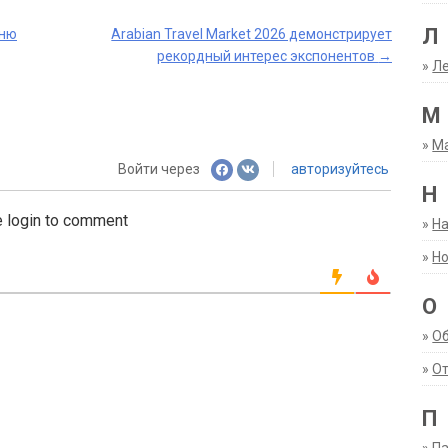
Л
Дню
Arabian Travel Market 2026 демонстрирует
рекордный интерес экспонентов
→
»
Ле
М
»
М
Войти через
авторизуйтесь
Н
 login to comment
»
Н
»
Но
О
»
О
»
От
П