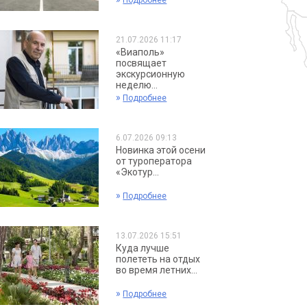
Подробнее
21.07.2026 11:17
«Виаполь»
посвящает
экскурсионную
неделю...
»
Подробнее
6.07.2026 09:13
Новинка этой осени
от туроператора
«Экотур...
»
Подробнее
13.07.2026 15:51
Куда лучше
полететь на отдых
во время летних...
»
Подробнее