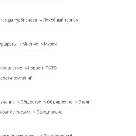
генды турбизнеса
»
Лечебный туризм
аршруты
»
Мнение
»
Музеи
аправление
»
Новости РСТО
вости компаний
бучение
»
Общество
»
Объявление
»
Отели
крытое письмо
»
Официально