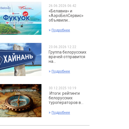
26.06.2026 06:42
«Белавиа» и
«АэроБелСервис»
объявили...
»
Подробнее
23.06.2026 12:22
Группа белорусских
врачей отправится
на...
»
Подробнее
30.12.2025 10:19
Итоги: рейтинги
белорусских
туроператоров в...
»
Подробнее