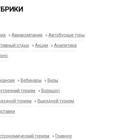
УБРИКИ
виа
»
Авиакомпании
»
Автобусные туры
тивный отдых
»
Акции
»
Аналитика
нонс
акансии
»
Вебинары
»
Визы
утренний туризм
»
Воркшоп
ездной туризм
»
Выездной туризм
ыставки
строномический туризм
»
Главное