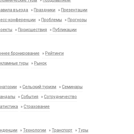
ломнические туры
»
Поздравляем!
равила въезда
»
Праздники
»
Презентации
ресс-конференции
»
Проблемы
»
Прогнозы
роекты
»
Происшествия
»
Публикации
ннее бронирование
»
Рейтинги
екламные туры
»
Рынок
анатории
»
Сельский туризм
»
Семинары
кандалы
»
События
»
Сотрудничество
атистика
»
Страхование
енденции
»
Технологии
»
Транспорт
»
Туры