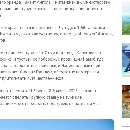
его бренда: «Визит Ангола – Ритм жизни!». Министерство
я кампания туристического потенциала опирается на
.
 который впервые появился в Луанде в 1980-х годах и
Именно музыка, как считается, станет „soft power” Анголы,
ов.
жет привлечь туристов. Это и водопады Каландула в
фрике, и пустынное побережье провинции Намиб, где
давая инопланетные пейзажи, и Национальный парк
я называют Святым Граалем, абсолютно неоткрытой
т притягивать путешественников.
а в Берлине ITB Berlin (3-5 марта 2026 г.) станет
ается сделать крупную ставку на туризм и
ависимой от природных ресурсов, в частности – от