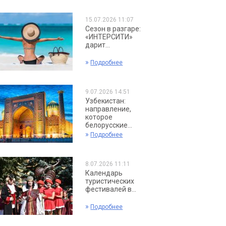
15.07.2026 11:07
Сезон в разгаре:
«ИНТЕРСИТИ»
дарит...
»
Подробнее
9.07.2026 14:51
Узбекистан:
направление,
которое
белорусские...
»
Подробнее
8.07.2026 11:11
Календарь
туристических
фестивалей в...
»
Подробнее