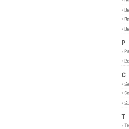
»
Па
»
П
»
П
»
П
Р
»
Ра
»
Р
С
»
С
»
С
»
Ст
Т
»
Т