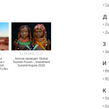
»
Г
Д
»
Д
»
Д
З
»
За
4
01.02.2026 12:17
на
Ангола проводит Global
ок с
Tourism Forum – Investment
И
sit
Summit Angola 2026
 Life»
»
И
»
Ис
К
»
К
»
К