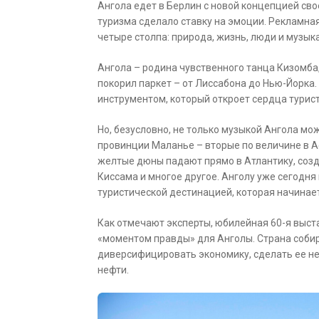
Ангола едет в Берлин с новой концепцией сво
туризма сделало ставку на эмоции. Рекламна
четыре столпа: природа, жизнь, люди и музыка
Ангола – родина чувственного танца Кизомба,
покорил паркет – от Лиссабона до Нью-Йорка. 
инструментом, который откроет сердца турист
Но, безусловно, не только музыкой Ангола мо
провинции Маланье – вторые по величине в А
желтые дюны падают прямо в Атлантику, соз
Киссама и многое другое. Анголу уже сегодн
туристической дестинацией, которая начинае
Как отмечают эксперты, юбилейная 60-я выставк
«моментом правды» для Анголы. Страна собир
диверсифицировать экономику, сделать ее нез
нефти.