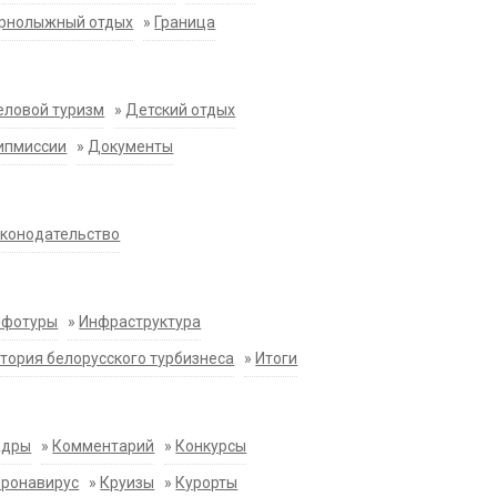
орнолыжный отдых
»
Граница
еловой туризм
»
Детский отдых
ипмиссии
»
Документы
конодательство
нфотуры
»
Инфраструктура
тория белорусского турбизнеса
»
Итоги
адры
»
Комментарий
»
Конкурсы
оронавирус
»
Круизы
»
Курорты