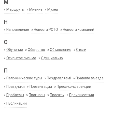
М
»
Маршруты
»
Мнение
»
Музеи
Н
»
Направление
»
Новости РСТО
»
Новости компаний
О
»
Обучение
»
Общество
»
Объявление
»
Отели
»
Открытое письмо
»
Официально
П
»
Паломнические туры
»
Поздравляем!
»
Правила въезда
»
Праздники
»
Презентации
»
Пресс-конференции
»
Проблемы
»
Прогнозы
»
Проекты
»
Происшествия
»
Публикации