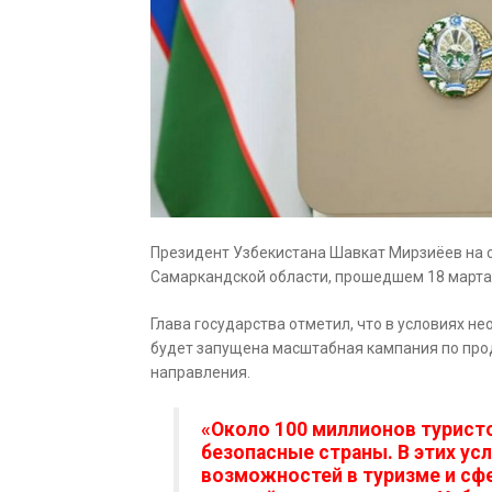
Президент Узбекистана Шавкат Мирзиёев на
Самаркандской области, прошедшем 18 марта,
Глава государства отметил, что в условиях 
будет запущена масштабная кампания по про
направления.
«Около 100 миллионов турист
безопасные страны. В этих ус
возможностей в туризме и сф