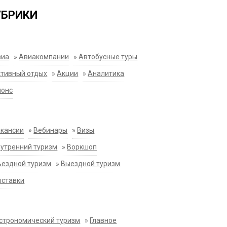
УБРИКИ
виа
»
Авиакомпании
»
Автобусные туры
тивный отдых
»
Акции
»
Аналитика
нонс
акансии
»
Вебинары
»
Визы
утренний туризм
»
Воркшоп
ездной туризм
»
Выездной туризм
ыставки
строномический туризм
»
Главное