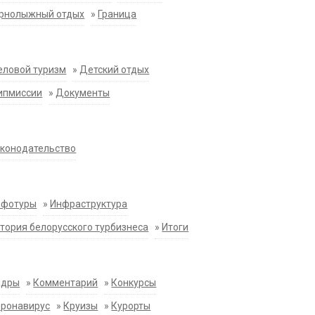
орнолыжный отдых
»
Граница
еловой туризм
»
Детский отдых
ипмиссии
»
Документы
конодательство
нфотуры
»
Инфраструктура
тория белорусского турбизнеса
»
Итоги
адры
»
Комментарий
»
Конкурсы
оронавирус
»
Круизы
»
Курорты