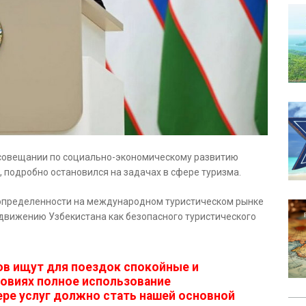
 совещании по социально-экономическому развитию
 подробно остановился на задачах в сфере туризма.
неопределенности на международном туристическом рынке
движению Узбекистана как безопасного туристического
ов ищут для поездок спокойные и
ловиях полное использование
ере услуг должно стать нашей основной