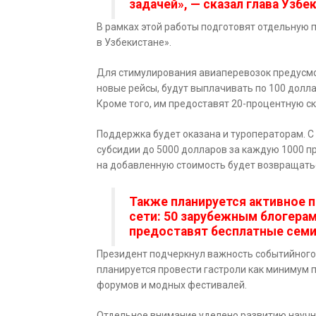
задачей», — сказал глава Узбе
В рамках этой работы подготовят отдельную 
в Узбекистане».
Для стимулирования авиаперевозок предусм
новые рейсы, будут выплачивать по 100 долла
Кроме того, им предоставят 20-процентную ск
Поддержка будет оказана и туроператорам. С 
субсидии до 5000 долларов за каждую 1000 п
на добавленную стоимость будет возвращатьс
Также планируется активное 
сети: 50 зарубежным блогерам
предоставят бесплатные семи
Президент подчеркнул важность событийного т
планируется провести гастроли как минимум п
форумов и модных фестивалей.
Отдельное внимание уделено развитию научно