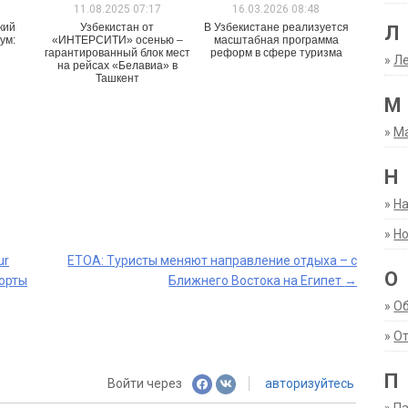
1
11.08.2025 07:17
16.03.2026 08:48
кий
Узбекистан от
В Узбекистане реализуется
Л
ум:
«ИНТЕРСИТИ» осенью –
масштабная программа
гарантированный блок мест
реформ в сфере туризма
»
Ле
на рейсах «Белавиа» в
Ташкент
М
»
М
Н
»
Н
»
Но
ur
ETOA: Туристы меняют направление отдыха – с
О
рорты
Ближнего Востока на Египет
→
»
О
»
От
П
Войти через
авторизуйтесь