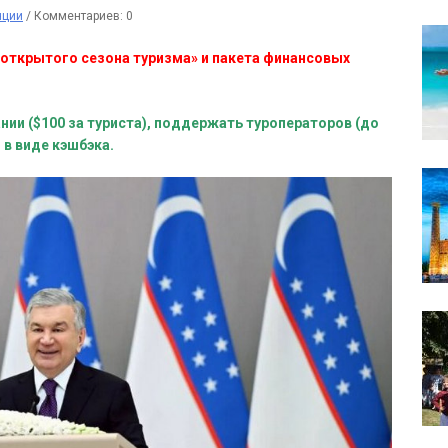
нции
/
Комментариев: 0
«открытого сезона туризма» и пакета финансовых
ии ($100 за туриста), поддержать туроператоров (до
 в виде кэшбэка.