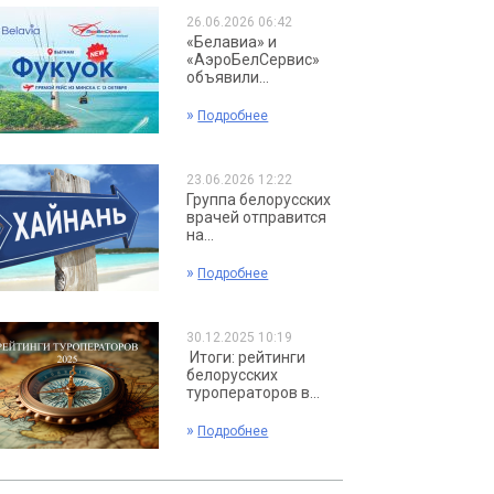
26.06.2026 06:42
«Белавиа» и
«АэроБелСервис»
объявили...
»
Подробнее
23.06.2026 12:22
Группа белорусских
врачей отправится
на...
»
Подробнее
30.12.2025 10:19
Итоги: рейтинги
белорусских
туроператоров в...
»
Подробнее