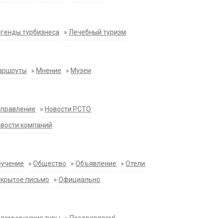
генды турбизнеса
»
Лечебный туризм
аршруты
»
Мнение
»
Музеи
аправление
»
Новости РСТО
вости компаний
бучение
»
Общество
»
Объявление
»
Отели
крытое письмо
»
Официально