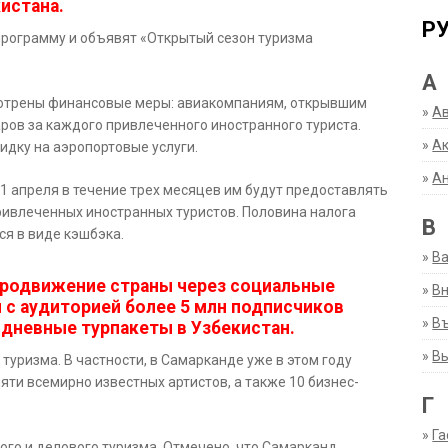
кистана.
Р
программу и объявят «Открытый сезон туризма
А
отрены финансовые меры: авиакомпаниям, открывшим
»
А
ров за каждого привлеченного иностранного туриста.
»
Ак
идку на аэропортовые услуги.
»
А
1 апреля в течение трех месяцев им будут предоставлять
ривлеченных иностранных туристов. Половина налога
В
я в виде кэшбэка.
»
В
продвижение страны через социальные
»
Вн
 с аудиторией более 5 млн подписчиков
»
Въ
дневные турпакеты в Узбекистан.
»
В
уризма. В частности, в Самарканде уже в этом году
яти всемирно известных артистов, а также 10 бизнес-
Г
»
Га
го и делового туризма. Отмечено, что Самарканд