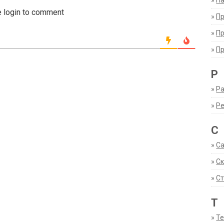
»
Па
 login to comment
»
П
»
П
»
П
Р
»
Ра
»
Р
С
»
С
»
С
»
Ст
Т
»
Т