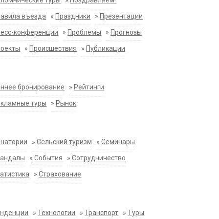
ломнические туры
»
Поздравляем!
равила въезда
»
Праздники
»
Презентации
ресс-конференции
»
Проблемы
»
Прогнозы
роекты
»
Происшествия
»
Публикации
ннее бронирование
»
Рейтинги
екламные туры
»
Рынок
анатории
»
Сельский туризм
»
Семинары
кандалы
»
События
»
Сотрудничество
атистика
»
Страхование
енденции
»
Технологии
»
Транспорт
»
Туры