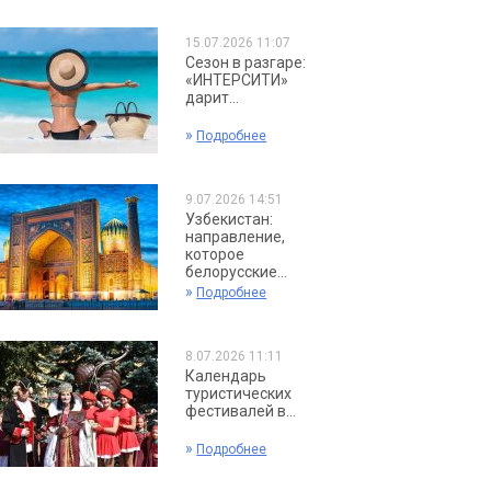
15.07.2026 11:07
Сезон в разгаре:
«ИНТЕРСИТИ»
дарит...
»
Подробнее
9.07.2026 14:51
Узбекистан:
направление,
которое
белорусские...
»
Подробнее
8.07.2026 11:11
Календарь
туристических
фестивалей в...
»
Подробнее