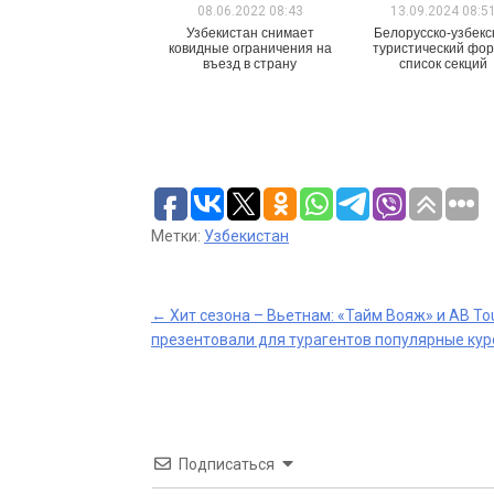
08.06.2022 08:43
13.09.2024 08:5
Узбекистан снимает
Белорусско-узбекс
ковидные ограничения на
туристический фор
въезд в страну
список секций
Метки:
Узбекистан
Post
←
Хит сезона – Вьетнам: «Тайм Вояж» и AB To
презентовали для турагентов популярные ку
navigation
Подписаться