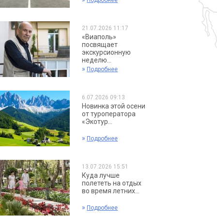
Подробнее
21.07.2026 11:17
«Виаполь»
посвящает
экскурсионную
неделю...
»
Подробнее
6.07.2026 09:13
Новинка этой осени
от туроператора
«Экотур...
»
Подробнее
13.07.2026 15:51
Куда лучше
полететь на отдых
во время летних...
»
Подробнее