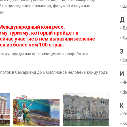
»
Г
б по проведению олимпиад, форумов и научных
ам.
Д
 Международный конгресс,
»
Д
му туризму, который пройдет в
»
Д
сейчас участие в нем выразили желание
к из более чем 100 стран.
З
международными организациями и разработать
»
За
поток в Самарканд до 6 миллионов человек к концу года.
И
»
И
»
Ис
К
»
К
»
К