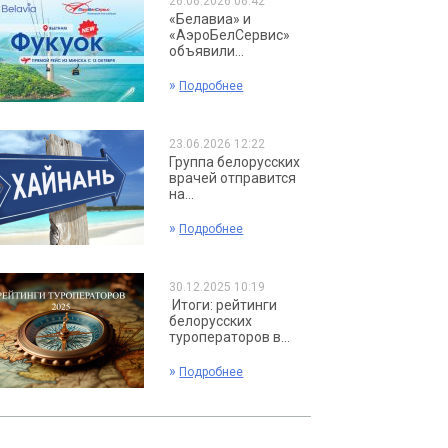
26.06.2026 06:42
«Белавиа» и
«АэроБелСервис»
объявили...
»
Подробнее
23.06.2026 12:22
Группа белорусских
врачей отправится
на...
»
Подробнее
30.12.2025 10:19
Итоги: рейтинги
белорусских
туроператоров в...
»
Подробнее