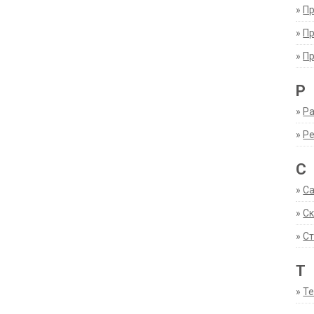
»
П
»
П
»
П
Р
»
Ра
»
Р
С
»
С
»
С
»
Ст
Т
»
Т