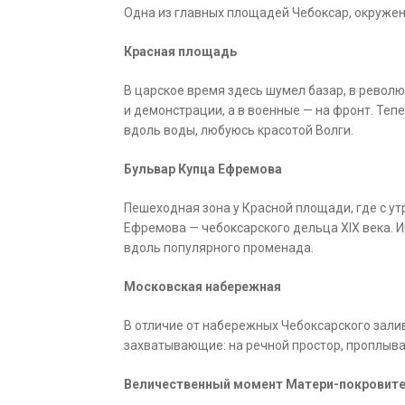
Одна из главных площадей Чебоксар, окруже
Красная площадь
В царское время здесь шумел базар, в револ
и демонстрации, а в военные — на фронт. Теп
вдоль воды, любуюсь красотой Волги.
Бульвар Купца Ефремова
Пешеходная зона у Красной площади, где с ут
Ефремова — чебоксарского дельца XIX века. 
вдоль популярного променада.
Московская набережная
В отличие от набережных Чебоксарского зали
захватывающие: на речной простор, проплыва
Величественный момент Матери-покровит