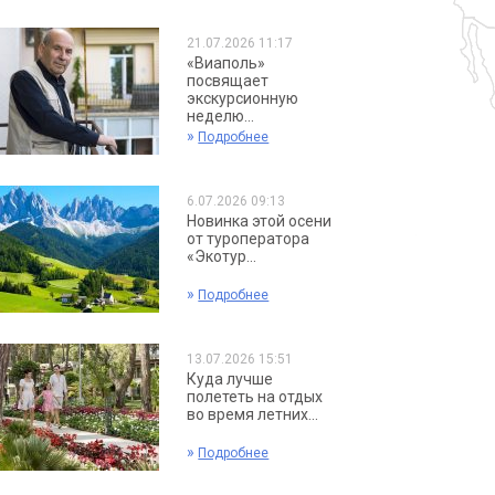
21.07.2026 11:17
«Виаполь»
посвящает
экскурсионную
неделю...
»
Подробнее
6.07.2026 09:13
Новинка этой осени
от туроператора
«Экотур...
»
Подробнее
13.07.2026 15:51
Куда лучше
полететь на отдых
во время летних...
»
Подробнее