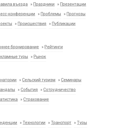
равила въезда
»
Праздники
»
Презентации
ресс-конференции
»
Проблемы
»
Прогнозы
роекты
»
Происшествия
»
Публикации
ннее бронирование
»
Рейтинги
екламные туры
»
Рынок
анатории
»
Сельский туризм
»
Семинары
кандалы
»
События
»
Сотрудничество
атистика
»
Страхование
енденции
»
Технологии
»
Транспорт
»
Туры