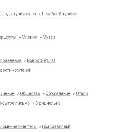
генды турбизнеса
»
Лечебный туризм
аршруты
»
Мнение
»
Музеи
аправление
»
Новости РСТО
вости компаний
бучение
»
Общество
»
Объявление
»
Отели
крытое письмо
»
Официально
ломнические туры
»
Поздравляем!