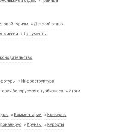
орнолыжный отдых
»
Граница
еловой туризм
»
Детский отдых
ипмиссии
»
Документы
конодательство
нфотуры
»
Инфраструктура
тория белорусского турбизнеса
»
Итоги
адры
»
Комментарий
»
Конкурсы
оронавирус
»
Круизы
»
Курорты