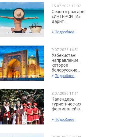
15.07.2026 11:07
Сезон в разгаре:
«ИНТЕРСИТИ»
дарит...
»
Подробнее
9.07.2026 14:51
Узбекистан:
направление,
которое
белорусские...
»
Подробнее
8.07.2026 11:11
Календарь
туристических
фестивалей в...
»
Подробнее