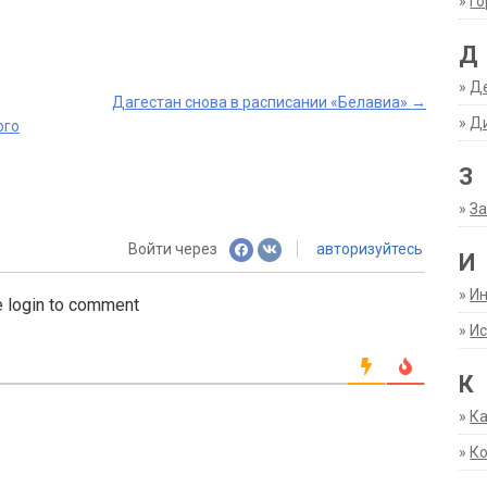
»
Г
Д
»
Д
Дагестан снова в расписании «Белавиа»
→
»
Д
ого
З
»
За
Войти через
авторизуйтесь
И
»
И
 login to comment
»
Ис
К
»
К
»
К