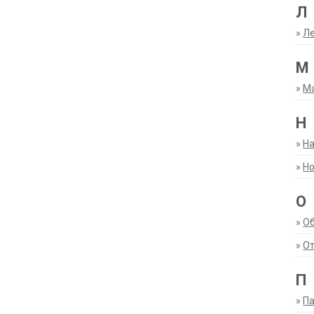
Л
»
Ле
М
»
М
Н
»
Н
»
Но
О
»
О
»
От
П
»
Па