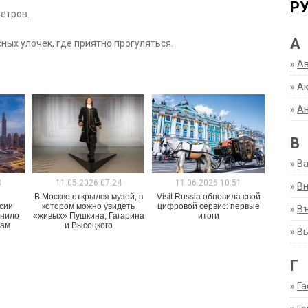
Р
етров.
А
ных улочек, где приятно прогуляться.
»
А
»
Ак
»
А
В
»
В
3
11.05.2026 07:24
11.06.2026 10:51
»
Вн
В Москве открылся музей, в
Visit Russia обновила свой
сии
котором можно увидеть
цифровой сервис: первые
»
Въ
енило
«живых» Пушкина, Гагарина
итоги
там
и Высоцкого
»
В
Г
»
Га