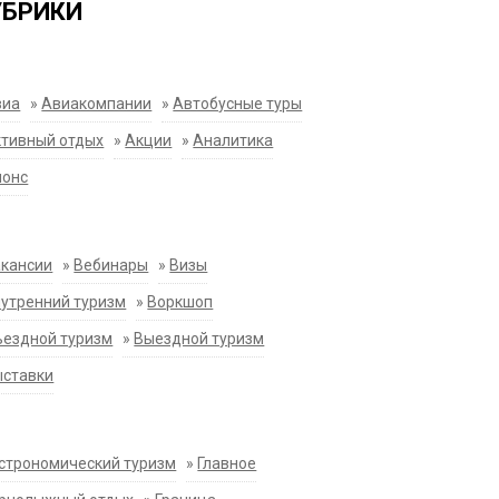
УБРИКИ
виа
»
Авиакомпании
»
Автобусные туры
тивный отдых
»
Акции
»
Аналитика
нонс
акансии
»
Вебинары
»
Визы
утренний туризм
»
Воркшоп
ездной туризм
»
Выездной туризм
ыставки
строномический туризм
»
Главное