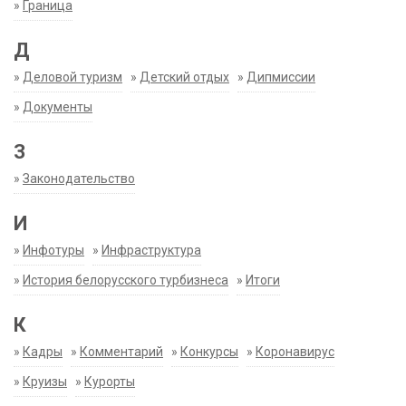
»
Граница
Д
»
Деловой туризм
»
Детский отдых
»
Дипмиссии
»
Документы
З
»
Законодательство
И
»
Инфотуры
»
Инфраструктура
»
История белорусского турбизнеса
»
Итоги
К
»
Кадры
»
Комментарий
»
Конкурсы
»
Коронавирус
»
Круизы
»
Курорты