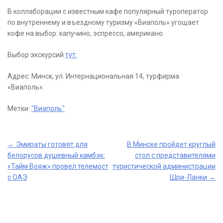
В коллаборации с известным кафе популярный туроператор
по внутреннему и въездному туризму «Виаполь» угощает
кофе на выбор: капучино, эспрессо, американо.
Выбор экскурсий
тут.
Адрес: Минск, ул. Интернациональная 14, турфирма
«Виаполь».
Метки:
"Виаполь"
Post
←
Эмираты готовят для
В Минске пройдет круглый
белорусов душевный камбэк:
стол с представителями
navigation
«Тайм Вояж» провел телемост
туристической администрации
с ОАЭ
Шри-Ланки
→