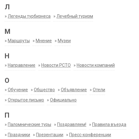
Л
»
Легенды турбизнеса
»
Лечебный туризм
М
»
Маршруты
»
Мнение
»
Музеи
Н
»
Направление
»
Новости РСТО
»
Новости компаний
О
»
Обучение
»
Общество
»
Объявление
»
Отели
»
Открытое письмо
»
Официально
П
»
Паломнические туры
»
Поздравляем!
»
Правила въезда
»
Праздники
»
Презентации
»
Пресс-конференции