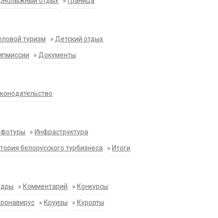
орнолыжный отдых
»
Граница
еловой туризм
»
Детский отдых
ипмиссии
»
Документы
конодательство
нфотуры
»
Инфраструктура
тория белорусского турбизнеса
»
Итоги
адры
»
Комментарий
»
Конкурсы
оронавирус
»
Круизы
»
Курорты