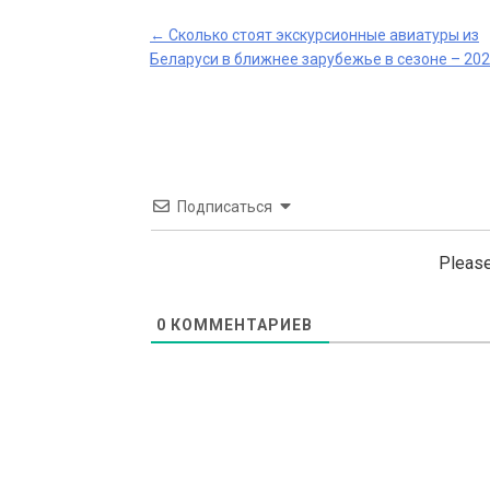
Post
←
Сколько стоят экскурсионные авиатуры из
Беларуси в ближнее зарубежье в сезоне – 20
navigation
Подписаться
Please
0
КОММЕНТАРИЕВ