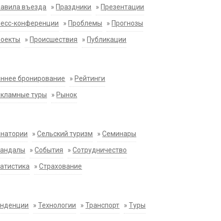
равила въезда
»
Праздники
»
Презентации
ресс-конференции
»
Проблемы
»
Прогнозы
роекты
»
Происшествия
»
Публикации
ннее бронирование
»
Рейтинги
екламные туры
»
Рынок
анатории
»
Сельский туризм
»
Семинары
кандалы
»
События
»
Сотрудничество
атистика
»
Страхование
енденции
»
Технологии
»
Транспорт
»
Туры