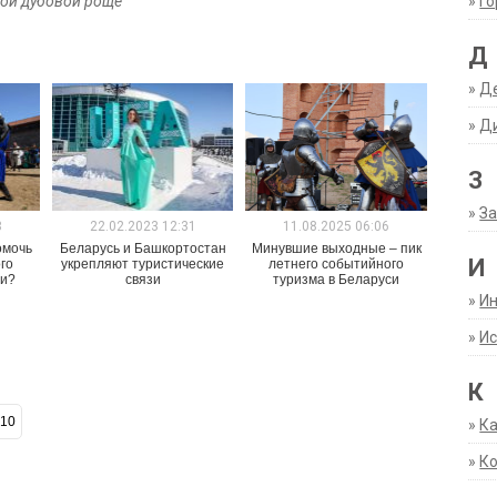
»
Г
ой дубовой роще
Д
»
Д
»
Д
З
»
За
3
22.02.2023 12:31
11.08.2025 06:06
омочь
Беларусь и Башкортостан
Минувшие выходные – пик
И
го
укрепляют туристические
летнего событийного
си?
связи
туризма в Беларуси
»
И
»
Ис
К
10
»
К
»
К