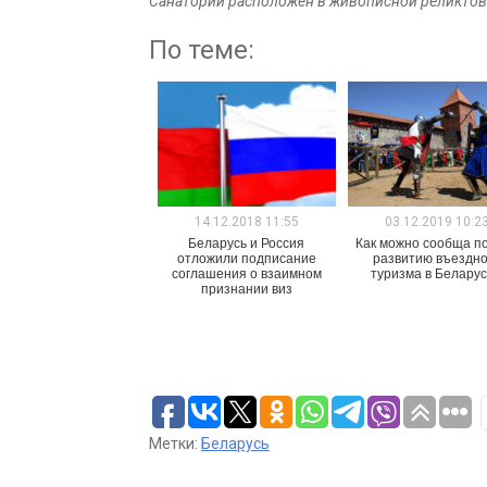
Санаторий расположен в живописной реликтов
По теме:
14.12.2018 11:55
03.12.2019 10:2
Беларусь и Россия
Как можно сообща п
отложили подписание
развитию въездно
соглашения о взаимном
туризма в Белару
признании виз
Метки:
Беларусь