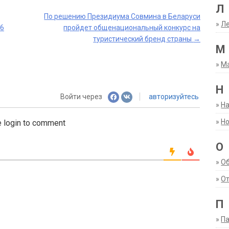
Л
По решению Президиума Совмина в Беларуси
»
Ле
26
пройдет общенациональный конкурс на
туристический бренд страны
→
М
»
М
Н
Войти через
авторизуйтесь
»
Н
»
Но
 login to comment
О
»
О
»
От
П
»
Па