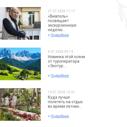
21.07.2026 11:17
«Виаполь»
посвящает
экскурсионную
неделю...
»
Подробнее
6.07.2026 09:13
Новинка этой осени
от туроператора
«Экотур...
»
Подробнее
13.07.2026 15:51
Куда лучше
полететь на отдых
во время летних...
»
Подробнее