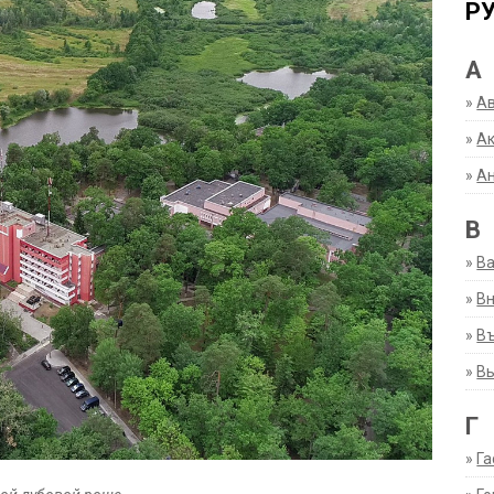
Р
А
»
А
»
Ак
»
А
В
»
В
»
Вн
»
Въ
»
В
Г
»
Га