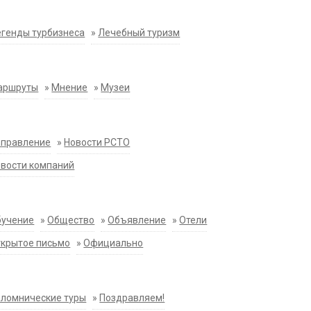
генды турбизнеса
»
Лечебный туризм
аршруты
»
Мнение
»
Музеи
аправление
»
Новости РСТО
вости компаний
бучение
»
Общество
»
Объявление
»
Отели
крытое письмо
»
Официально
ломнические туры
»
Поздравляем!