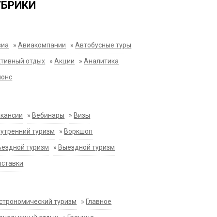
УБРИКИ
виа
»
Авиакомпании
»
Автобусные туры
тивный отдых
»
Акции
»
Аналитика
нонс
акансии
»
Вебинары
»
Визы
утренний туризм
»
Воркшоп
ездной туризм
»
Выездной туризм
ыставки
строномический туризм
»
Главное