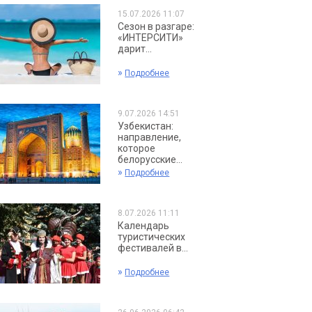
15.07.2026 11:07
Сезон в разгаре:
«ИНТЕРСИТИ»
дарит...
»
Подробнее
9.07.2026 14:51
Узбекистан:
направление,
которое
белорусские...
»
Подробнее
8.07.2026 11:11
Календарь
туристических
фестивалей в...
»
Подробнее