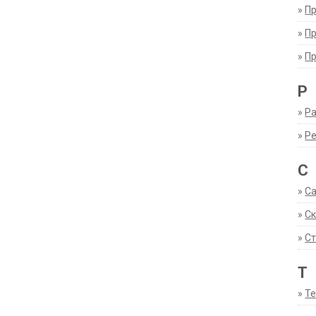
»
П
»
П
»
П
Р
»
Ра
»
Р
С
»
С
»
С
»
Ст
Т
»
Т