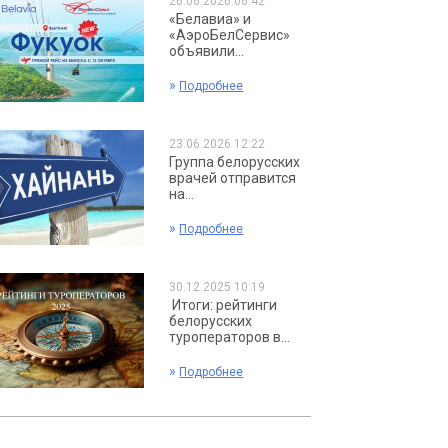
26.06.2026 06:42
«Белавиа» и
«АэроБелСервис»
объявили...
»
Подробнее
23.06.2026 12:22
Группа белорусских
врачей отправится
на...
»
Подробнее
30.12.2025 10:19
Итоги: рейтинги
белорусских
туроператоров в...
»
Подробнее