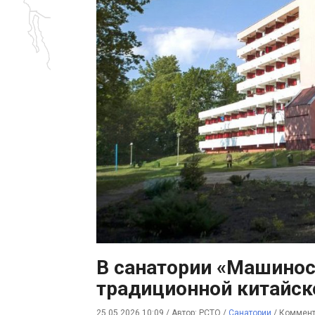
В санатории «Машинос
традиционной китайс
25.05.2026 10:09
/
Автор: РСТО
/
Санатории
/
Коммент