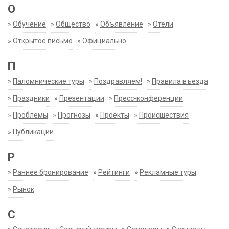
О
»
Обучение
»
Общество
»
Объявление
»
Отели
»
Открытое письмо
»
Официально
П
»
Паломнические туры
»
Поздравляем!
»
Правила въезда
»
Праздники
»
Презентации
»
Пресс-конференции
»
Проблемы
»
Прогнозы
»
Проекты
»
Происшествия
»
Публикации
Р
»
Раннее бронирование
»
Рейтинги
»
Рекламные туры
»
Рынок
С