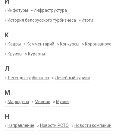
И
»
Инфотуры
»
Инфраструктура
»
История белорусского турбизнеса
»
Итоги
К
»
Кадры
»
Комментарий
»
Конкурсы
»
Коронавирус
»
Круизы
»
Курорты
Л
»
Легенды турбизнеса
»
Лечебный туризм
М
»
Маршруты
»
Мнение
»
Музеи
Н
»
Направление
»
Новости РСТО
»
Новости компаний