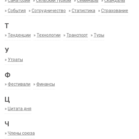
»
Санатории
»
Сельский туризм
»
Семинары
»
Скандалы
»
События
»
Сотрудничество
»
Статистика
»
Страхование
Т
»
Тенденции
»
Технологии
»
Транспорт
»
Туры
У
»
Утраты
Ф
»
Фестивали
»
Финансы
Ц
»
Цитата дня
Ч
»
Члены союза