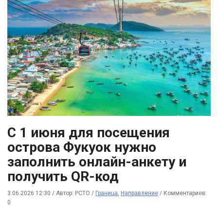
С 1 июня для посещения
острова Фукуок нужно
заполнить онлайн-анкету и
получить QR-код
3.06.2026 12:30
/
Автор: РСТО
/
Граница
,
Направление
/
Комментариев:
0