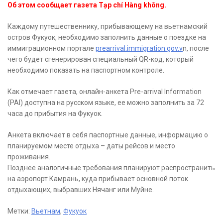
Об этом сообщает газета Tạp chí Hàng không.
Каждому путешественнику, прибывающему на вьетнамский
остров Фукуок, необходимо заполнить данные о поездке на
иммиграционном портале
prearrival.immigration.gov.v
n, после
чего будет сгенерирован специальный QR-код, который
необходимо показать на паспортном контроле.
Как отмечает газета, онлайн-анкета Pre-arrival Information
(PAI) доступна на русском языке, ее можно заполнить за 72
часа до прибытия на Фукуок.
Анкета включает в себя паспортные данные, информацию о
планируемом месте отдыха – даты рейсов и место
проживания.
Позднее аналогичные требования планируют распространить
на аэропорт Камрань, куда прибывает основной поток
отдыхающих, выбравших Нячанг или Муйне.
Метки:
Вьетнам
,
Фукуок