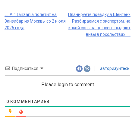
Post
←
Air Tanzania полетит на
Планируете поездку в Шенген?
Занзибар из Москвы со 2 июля
Разбираемся с экспертом, на
navigation
2026 года
какой срок чаще всего выдают
визы в посольствах
→
Подписаться
авторизуйтесь
Please login to comment
0
КОММЕНТАРИЕВ