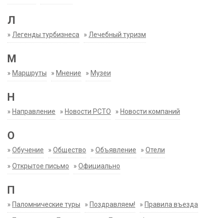
Л
»
Легенды турбизнеса
»
Лечебный туризм
М
»
Маршруты
»
Мнение
»
Музеи
Н
»
Направление
»
Новости РСТО
»
Новости компаний
О
»
Обучение
»
Общество
»
Объявление
»
Отели
»
Открытое письмо
»
Официально
П
»
Паломнические туры
»
Поздравляем!
»
Правила въезда