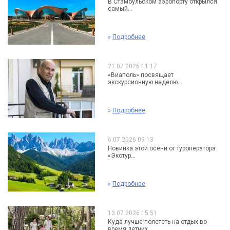
В Стамбульском аэропорту открылся
самый...
»
Подробнее
21.07.2026 11:17
«Виаполь» посвящает
экскурсионную неделю...
»
Подробнее
6.07.2026 09:13
Новинка этой осени от туроператора
«Экотур...
»
Подробнее
13.07.2026 15:51
Куда лучше полететь на отдых во
время летних...