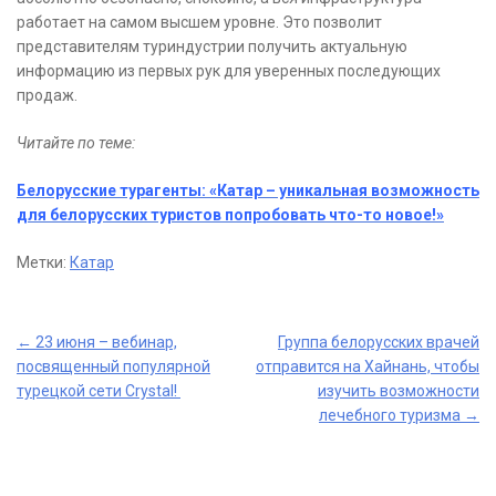
работает на самом высшем уровне. Это позволит
представителям туриндустрии получить актуальную
информацию из первых рук для уверенных последующих
продаж.
Читайте по теме:
Белорусские турагенты: «Катар – уникальная возможность
для белорусских туристов попробовать что-то новое!»
Метки:
Катар
Post
←
23 июня – вебинар,
Группа белорусских врачей
посвященный популярной
отправится на Хайнань, чтобы
navigation
турецкой сети Crystal!
изучить возможности
лечебного туризма
→