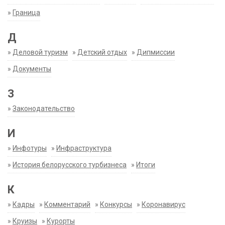
»
Граница
Д
»
Деловой туризм
»
Детский отдых
»
Дипмиссии
»
Документы
З
»
Законодательство
И
»
Инфотуры
»
Инфраструктура
»
История белорусского турбизнеса
»
Итоги
К
»
Кадры
»
Комментарий
»
Конкурсы
»
Коронавирус
»
Круизы
»
Курорты