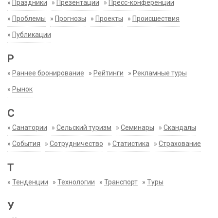
»
Праздники
»
Презентации
»
Пресс-конференции
»
Проблемы
»
Прогнозы
»
Проекты
»
Происшествия
»
Публикации
Р
»
Раннее бронирование
»
Рейтинги
»
Рекламные туры
»
Рынок
С
»
Санатории
»
Сельский туризм
»
Семинары
»
Скандалы
»
События
»
Сотрудничество
»
Статистика
»
Страхование
Т
»
Тенденции
»
Технологии
»
Транспорт
»
Туры
У