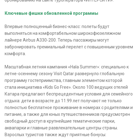
бронированию на сайте туроператора «ИНТЕРСИТИ».
Ключевые фишки обновленной программы
Впервые полноценный бизнес-класс: полеты будут
выполняться на комфортабельном широкофюзеляжном
лайнере Airbus A330-200. Теперь пассажиры могут
забронировать премиальный перелет с повышенным уровнем
комфорта.
Масштабная летняя кампания «Hala Summer»: cпециально к
летне-осеннему сезону Visit Qatar развернуло глобальную
программу гостеприимства, главным элементом которой
стала инициатива «Kids Go Free». Около 100 ведущих отелей
Катара предлагают беспрецедентные условия для семейного
отдыха: дети в возрасте до 11.99 лет получают не только
полностью бесплатное проживание в номерах с родителями и
питание, а также для юных путешественников предусмотрен
свободный доступ в крупнейшие тематические парки,
аквапарки и главные развлекательные центры страны.
Взрослых туристов также ждут приятные бонусы: