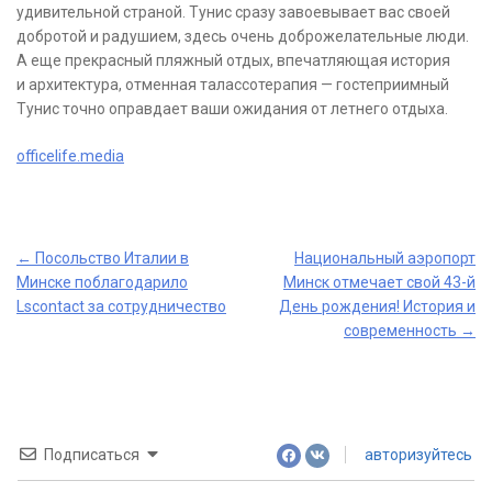
удивительной страной. Тунис сразу завоевывает вас своей
добротой и радушием, здесь очень доброжелательные люди.
А еще прекрасный пляжный отдых, впечатляющая история
и архитектура, отменная талассотерапия — гостеприимный
Тунис точно оправдает ваши ожидания от летнего отдыха.
officelife.media
Post
←
Посольство Италии в
Национальный аэропорт
Минске поблагодарило
Минск отмечает свой 43-й
navigation
Lscontact за сотрудничество
День рождения! История и
современность
→
Подписаться
авторизуйтесь