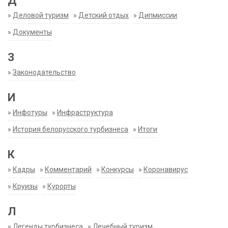
Д
»
Деловой туризм
»
Детский отдых
»
Дипмиссии
»
Документы
З
»
Законодательство
И
»
Инфотуры
»
Инфраструктура
»
История белорусского турбизнеса
»
Итоги
К
»
Кадры
»
Комментарий
»
Конкурсы
»
Коронавирус
»
Круизы
»
Курорты
Л
»
Легенды турбизнеса
»
Лечебный туризм