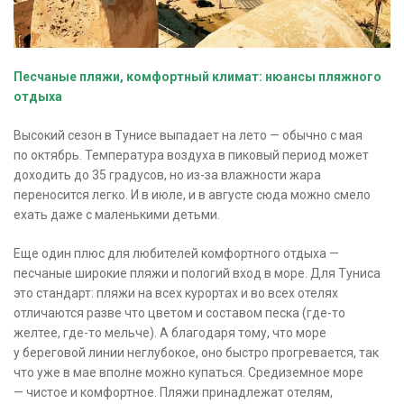
Песчаные пляжи, комфортный климат: нюансы пляжного
отдыха
Высокий сезон в Тунисе выпадает на лето — обычно с мая
по октябрь. Температура воздуха в пиковый период может
доходить до 35 градусов, но из-за влажности жара
переносится легко. И в июле, и в августе сюда можно смело
ехать даже с маленькими детьми.
Еще один плюс для любителей комфортного отдыха —
песчаные широкие пляжи и пологий вход в море. Для Туниса
это стандарт: пляжи на всех курортах и во всех отелях
отличаются разве что цветом и составом песка (где-то
желтее, где-то мельче). А благодаря тому, что море
у береговой линии неглубокое, оно быстро прогревается, так
что уже в мае вполне можно купаться. Средиземное море
— чистое и комфортное. Пляжи принадлежат отелям,