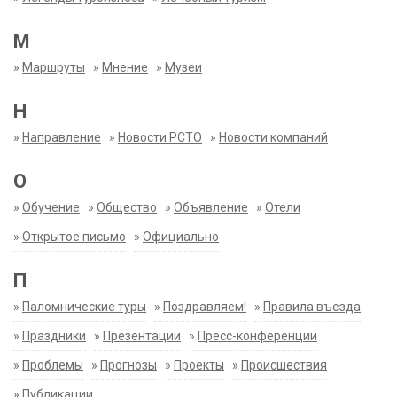
М
»
Маршруты
»
Мнение
»
Музеи
Н
»
Направление
»
Новости РСТО
»
Новости компаний
О
»
Обучение
»
Общество
»
Объявление
»
Отели
»
Открытое письмо
»
Официально
П
»
Паломнические туры
»
Поздравляем!
»
Правила въезда
»
Праздники
»
Презентации
»
Пресс-конференции
»
Проблемы
»
Прогнозы
»
Проекты
»
Происшествия
»
Публикации