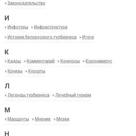
»
Законодательство
И
»
Инфотуры
»
Инфраструктура
»
История белорусского турбизнеса
»
Итоги
К
»
Кадры
»
Комментарий
»
Конкурсы
»
Коронавирус
»
Круизы
»
Курорты
Л
»
Легенды турбизнеса
»
Лечебный туризм
М
»
Маршруты
»
Мнение
»
Музеи
Н