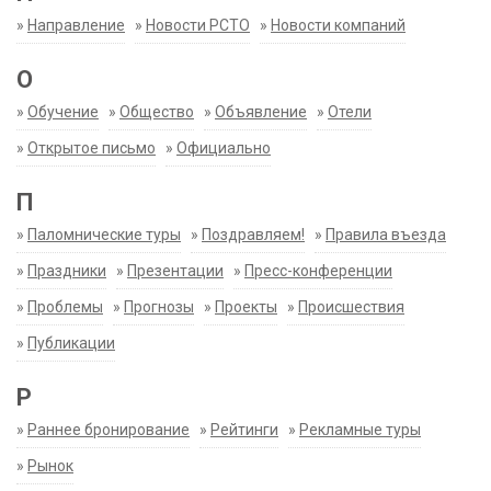
»
Направление
»
Новости РСТО
»
Новости компаний
О
»
Обучение
»
Общество
»
Объявление
»
Отели
»
Открытое письмо
»
Официально
П
»
Паломнические туры
»
Поздравляем!
»
Правила въезда
»
Праздники
»
Презентации
»
Пресс-конференции
»
Проблемы
»
Прогнозы
»
Проекты
»
Происшествия
»
Публикации
Р
»
Раннее бронирование
»
Рейтинги
»
Рекламные туры
»
Рынок