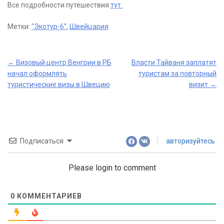
Все подробности путешествия
тут.
Метки:
"Экотур-6"
,
Швейцария
Post
←
Визовый центр Венгрии в РБ
Власти Тайваня заплатят
начал оформлять
туристам за повторный
navigation
туристические визы в Швецию
визит
→
Подписаться
авторизуйтесь
Please login to comment
0
КОММЕНТАРИЕВ