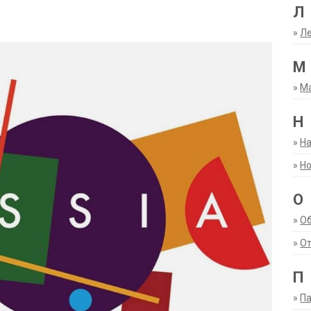
Л
»
Ле
М
»
М
Н
»
Н
»
Но
О
»
О
»
От
П
»
Па