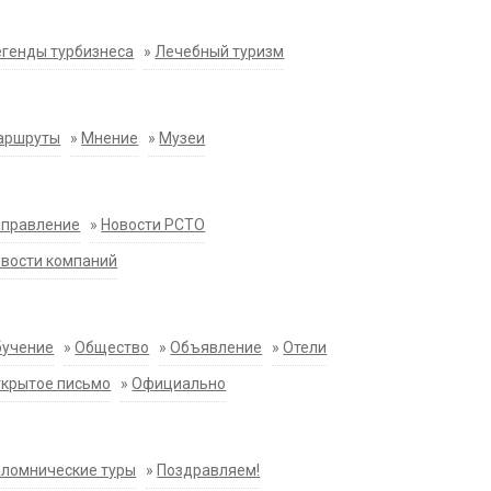
генды турбизнеса
»
Лечебный туризм
аршруты
»
Мнение
»
Музеи
аправление
»
Новости РСТО
вости компаний
бучение
»
Общество
»
Объявление
»
Отели
крытое письмо
»
Официально
ломнические туры
»
Поздравляем!