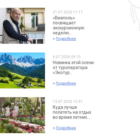
21.07.2026 11:17
«Виаполь»
посвящает
экскурсионную
неделю...
»
Подробнее
6.07.2026 09:13
Новинка этой осени
от туроператора
«Экотур...
»
Подробнее
13.07.2026 15:51
Куда лучше
полететь на отдых
во время летних...
»
Подробнее