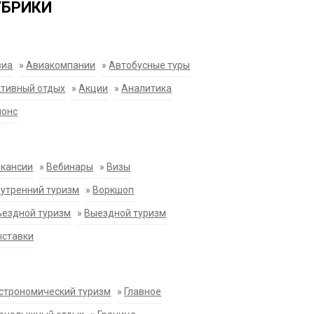
УБРИКИ
виа
»
Авиакомпании
»
Автобусные туры
тивный отдых
»
Акции
»
Аналитика
нонс
акансии
»
Вебинары
»
Визы
утренний туризм
»
Воркшоп
ездной туризм
»
Выездной туризм
ыставки
строномический туризм
»
Главное