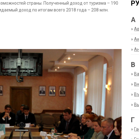
Р
зможностей страны. Полученный доход от туризма – 190
идаемый доход по итогам всего 2018 года – 208 млн.
А
»
А
»
Ак
»
А
В
»
В
»
Вн
»
Въ
»
В
Г
»
Га