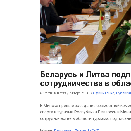
Беларусь и Литва под
сотрудничества в обла
6.12.2018 07:33
/
Автор: РСТО
/
Официально
,
Публика
В Минске прошло заседание совместной коми
спорта и туризма Республики Беларусь и Мин
сотрудничестве в области туризма, подписанн
Метки:
Беларусь
,
Литва
,
МСиТ