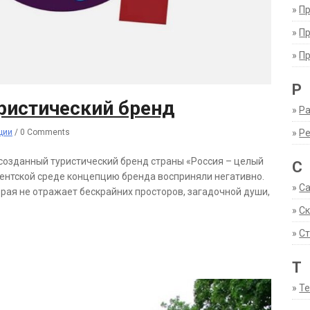
»
П
»
П
»
П
Р
уристический бренд
»
Ра
ции
/
0 Comments
»
Р
озданный туристический бренд страны «Россия – целый
С
рагентской среде концепцию бренда восприняли негативно.
»
С
орая не отражает бескрайних просторов, загадочной души,
»
С
»
Ст
Т
»
Т