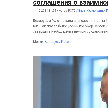
соглашения о взаимно
14.12.2018 11:55
/
Автор: РСТО
/
Визы
,
Официально
,
П
Беларусь и РФ отложили анонсированное на 1
виз. Как сказал белорусский премьер Сергей Р
завершить необходимые внутригосударствен
Метки:
Беларусь
,
Россия