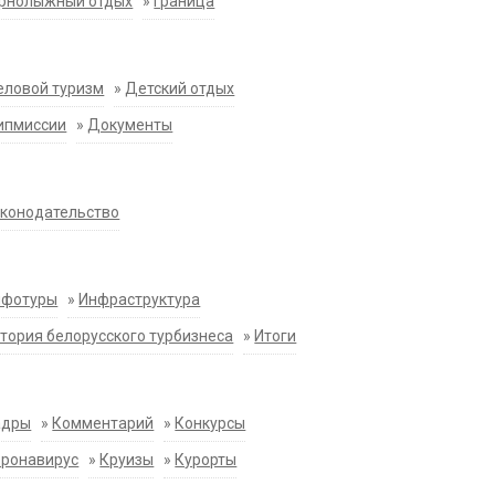
орнолыжный отдых
»
Граница
еловой туризм
»
Детский отдых
ипмиссии
»
Документы
конодательство
нфотуры
»
Инфраструктура
тория белорусского турбизнеса
»
Итоги
адры
»
Комментарий
»
Конкурсы
оронавирус
»
Круизы
»
Курорты