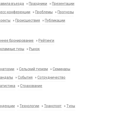
равила въезда
»
Праздники
»
Презентации
ресс-конференции
»
Проблемы
»
Прогнозы
роекты
»
Происшествия
»
Публикации
ннее бронирование
»
Рейтинги
екламные туры
»
Рынок
анатории
»
Сельский туризм
»
Семинары
кандалы
»
События
»
Сотрудничество
атистика
»
Страхование
енденции
»
Технологии
»
Транспорт
»
Туры