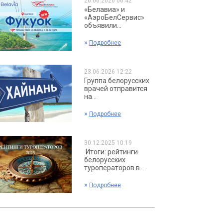
26.06.2026 06:42
«Белавиа» и
«АэроБелСервис»
объявили...
»
Подробнее
23.06.2026 12:22
Группа белорусских
врачей отправится
на...
»
Подробнее
30.12.2025 10:19
Итоги: рейтинги
белорусских
туроператоров в...
»
Подробнее