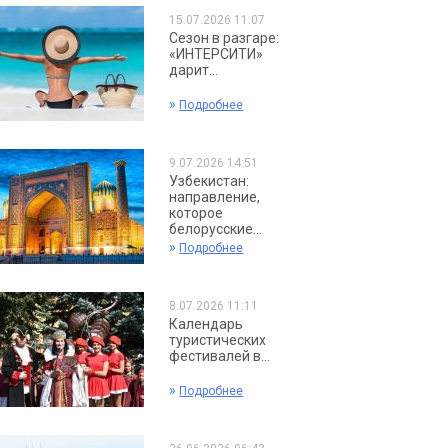
15.07.2026 11:07
Сезон в разгаре:
«ИНТЕРСИТИ»
дарит...
»
Подробнее
9.07.2026 14:51
Узбекистан:
направление,
которое
белорусские...
»
Подробнее
8.07.2026 11:11
Календарь
туристических
фестивалей в...
»
Подробнее