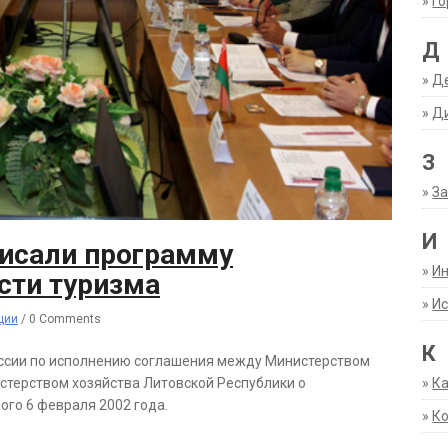
»
Г
Д
»
Д
»
Д
З
»
За
И
писали программу
»
И
сти туризма
»
Ис
ции
/
0 Comments
К
ссии по исполнению соглашения между Министерством
истерством хозяйства Литовской Республики о
»
К
ого 6 февраля 2002 года.
»
К