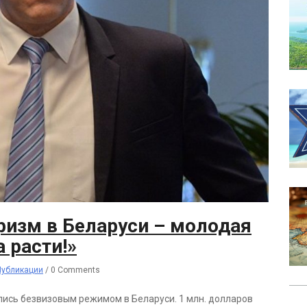
изм в Беларуси – молодая
а расти!»
Публикации
/
0 Comments
ись безвизовым режимом в Беларуси. 1 млн. долларов