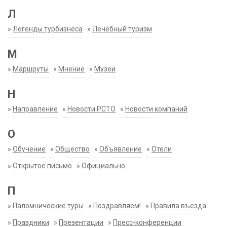
Л
»
Легенды турбизнеса
»
Лечебный туризм
М
»
Маршруты
»
Мнение
»
Музеи
Н
»
Направление
»
Новости РСТО
»
Новости компаний
О
»
Обучение
»
Общество
»
Объявление
»
Отели
»
Открытое письмо
»
Официально
П
»
Паломнические туры
»
Поздравляем!
»
Правила въезда
»
Праздники
»
Презентации
»
Пресс-конференции