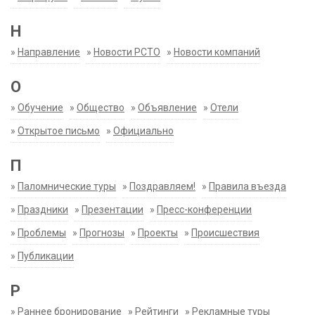
Н
»
Направление
»
Новости РСТО
»
Новости компаний
О
»
Обучение
»
Общество
»
Объявление
»
Отели
»
Открытое письмо
»
Официально
П
»
Паломнические туры
»
Поздравляем!
»
Правила въезда
»
Праздники
»
Презентации
»
Пресс-конференции
»
Проблемы
»
Прогнозы
»
Проекты
»
Происшествия
»
Публикации
Р
»
Раннее бронирование
»
Рейтинги
»
Рекламные туры