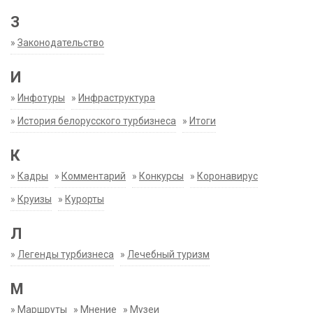
З
»
Законодательство
И
»
Инфотуры
»
Инфраструктура
»
История белорусского турбизнеса
»
Итоги
К
»
Кадры
»
Комментарий
»
Конкурсы
»
Коронавирус
»
Круизы
»
Курорты
Л
»
Легенды турбизнеса
»
Лечебный туризм
М
»
Маршруты
»
Мнение
»
Музеи