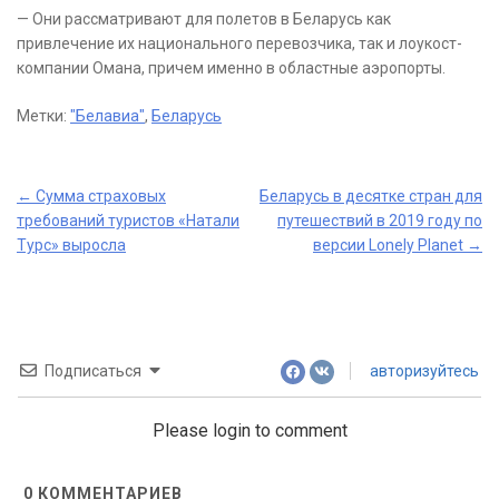
— Они рассматривают для полетов в Беларусь как
привлечение их национального перевозчика, так и лоукост-
компании Омана, причем именно в областные аэропорты.
Метки:
"Белавиа"
,
Беларусь
Post
←
Сумма страховых
Беларусь в десятке стран для
требований туристов «Натали
путешествий в 2019 году по
navigation
Турс» выросла
версии Lonely Planet
→
Подписаться
авторизуйтесь
Please login to comment
0
КОММЕНТАРИЕВ