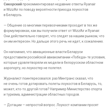
Сикорский
прокомментировал недавние ответы Ryanair
и WizzAir по поводу вероятности прихода лоукостов
в Беларусь.
— Общение со многими перевозчиками проходит в тех же
формулировках, как вы получили ответ от WizzAir и Ryanair.
Они действительно говорят, что следят за нашим рынком, что
он им интересен. Но дальше этого речь не идет, к сожалению.
Он напомнил, что авиационные власти Беларуси
предоставили российской авиакомпании «Победа» те условия,
которые удовлетворяли их модели в белорусском областном
аэропорту, но лоукостер не полетел.
Журналист поинтересовался: раз Минтранс сказал, что
не очень готов дотировать полеты лоукостов в Беларусь, то,
может, кто-то другой готов? Например Министерство спорта
и туризма, администрации областных городов.
— Дотации — непростой вопрос. Лоукост-компании просят