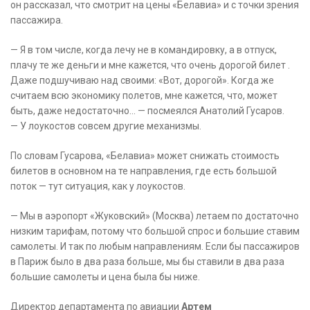
он рассказал, что смотрит на цены «Белавиа» и с точки зрения
пассажира.
— Я в том числе, когда лечу не в командировку, а в отпуск,
плачу те же деньги и мне кажется, что очень дорогой билет .
Даже подшучиваю над своими: «Вот, дорогой». Когда же
считаем всю экономику полетов, мне кажется, что, может
быть, даже недостаточно… — посмеялся Анатолий Гусаров.
— У лоукостов совсем другие механизмы.
По словам Гусарова, «Белавиа» может снижать стоимость
билетов в основном на те направления, где есть большой
поток — тут ситуация, как у лоукостов.
— Мы в аэропорт «Жуковский» (Москва) летаем по достаточно
низким тарифам, потому что большой спрос и большие ставим
самолеты. И так по любым направлениям. Если бы пассажиров
в Париж было в два раза больше, мы бы ставили в два раза
большие самолеты и цена была бы ниже.
Директор департамента по авиации
Артем