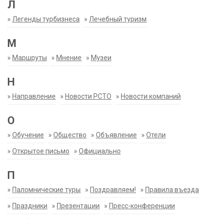
Л
»
Легенды турбизнеса
»
Лечебный туризм
М
»
Маршруты
»
Мнение
»
Музеи
Н
»
Направление
»
Новости РСТО
»
Новости компаний
О
»
Обучение
»
Общество
»
Объявление
»
Отели
»
Открытое письмо
»
Официально
П
»
Паломнические туры
»
Поздравляем!
»
Правила въезда
»
Праздники
»
Презентации
»
Пресс-конференции