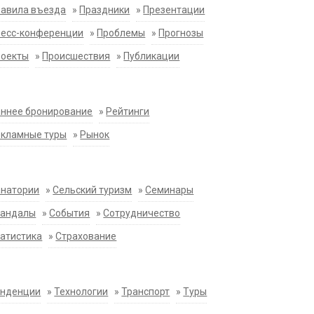
равила въезда
»
Праздники
»
Презентации
ресс-конференции
»
Проблемы
»
Прогнозы
роекты
»
Происшествия
»
Публикации
ннее бронирование
»
Рейтинги
екламные туры
»
Рынок
анатории
»
Сельский туризм
»
Семинары
кандалы
»
События
»
Сотрудничество
атистика
»
Страхование
енденции
»
Технологии
»
Транспорт
»
Туры