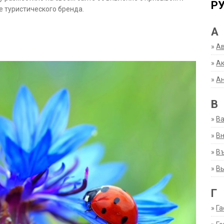
Р
е туристического бренда.
А
»
А
»
Ак
»
А
В
»
В
»
Вн
»
Въ
»
В
Г
»
Га