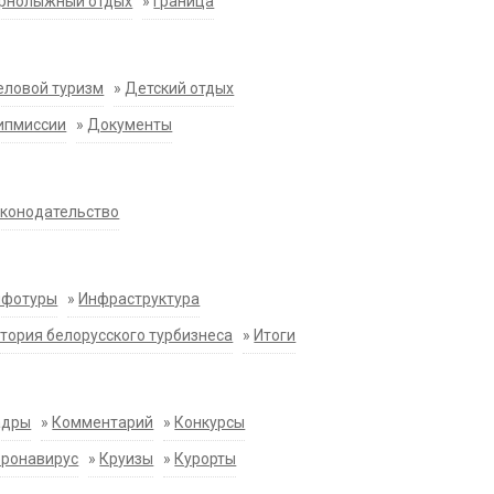
орнолыжный отдых
»
Граница
еловой туризм
»
Детский отдых
ипмиссии
»
Документы
конодательство
нфотуры
»
Инфраструктура
тория белорусского турбизнеса
»
Итоги
адры
»
Комментарий
»
Конкурсы
оронавирус
»
Круизы
»
Курорты