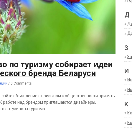
»
Г
Д
»
Д
»
Д
З
»
За
о по туризму собирает идеи
И
еского бренда Беларуси
»
И
ации
/
0 Comments
»
Ис
м сайте объявление с призывом к общественности принять
. К работе над брендом приглашаются дизайнеры,
К
то энтузиасты туризма.
»
К
»
К