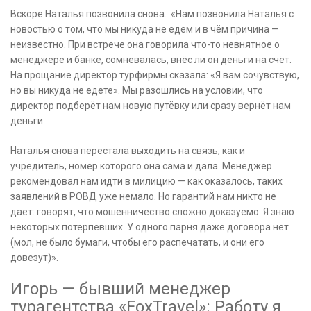
Вскоре Наталья позвонила снова. «Нам позвонила Наталья с
новостью о том, что мы никуда не едем и в чём причина —
неизвестно. При встрече она говорила что-то невнятное о
менеджере и банке, сомневалась, внёс ли он деньги на счёт.
На прощание директор турфирмы сказала: «Я вам сочувствую,
но вы никуда не едете». Мы разошлись на условии, что
директор подберёт нам новую путёвку или сразу вернёт нам
деньги.
Наталья снова перестала выходить на связь, как и
учредитель, номер которого она сама и дала. Менеджер
рекомендовал нам идти в милицию — как оказалось, таких
заявлений в РОВД уже немало. Но гарантий нам никто не
даёт: говорят, что мошенничество сложно доказуемо. Я знаю
некоторых потерпевших. У одного парня даже договора нет
(мол, не было бумаги, чтобы его распечатать, и они его
довезут)».
Игорь — бывший менеджер
турагентства «FoxTravel»: Работу я