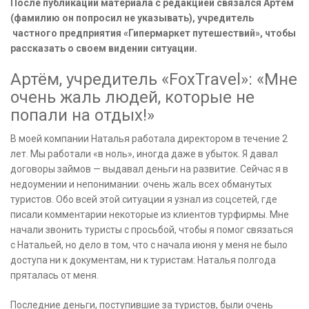
После публикации материала с редакцией связался Артём
(фамилию он попросил не указывать), учредитель
частного предприятия «Гипермаркет путешествий», чтобы
рассказать о своем видении ситуации.
Артём, учредитель «FoxTravel»: «Мне
очень жаль людей, которые не
попали на отдых!»
В моей компании Наталья работала директором в течение 2
лет. Мы работали «в ноль», иногда даже в убыток. Я давал
договоры займов — выдавал деньги на развитие. Сейчас я в
недоумении и непонимании: очень жаль всех обманутых
туристов. Обо всей этой ситуации я узнал из соцсетей, где
писали комментарии некоторые из клиентов турфирмы. Мне
начали звонить туристы с просьбой, чтобы я помог связаться
с Натальей, но дело в том, что с начала июня у меня не было
доступа ни к документам, ни к туристам: Наталья полгода
пряталась от меня.
Последние деньги, поступившие за туристов, были очень