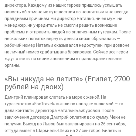
директора. Каждому из наших героев пришлось услышать
новость об отмене их путешествия по невнятным и не всегда
правдивым причинам. Ни директор Наталья, ни её муж, ни
менеджер, ни учредитель не смогли решить возникшие
проблемы и отправить людей по оплаченным путёвкам. После
нескольких попыток вернуть деньги связь обрывалась —
рабочий номер Натальи оказывался недоступен, при дозвоне
на личный номер срабатывала блокировка. Сейчас все герои
ждут ответы по своим заявлениям в правоохранительные
органы.
«Вы никуда не летите» (Египет, 2700
рублей на двоих)
Дмитрий планировал слетать на море с женой. На
турагентство «FoxTravel» вышли по наводке знакомой — та
дала контакты директора Натальи Байбуровой. После
заключения договора Дмитрий оплатил всю сумму. Чеки не
получил. Выезд во Львов был запланирован на 26 сентября,
оттуда вылет в Шарм-эль-Шейх на 27 сентября. Билеты и