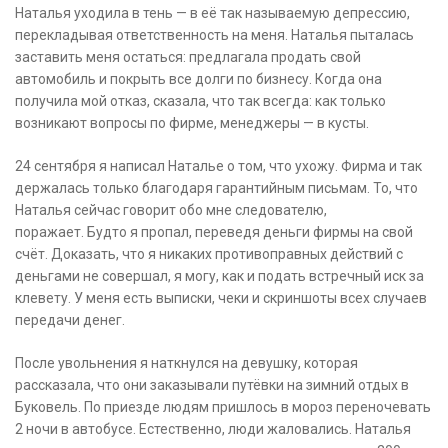
Наталья уходила в тень — в её так называемую депрессию,
перекладывая ответственность на меня. Наталья пыталась
заставить меня остаться: предлагала продать свой
автомобиль и покрыть все долги по бизнесу. Когда она
получила мой отказ, сказала, что так всегда: как только
возникают вопросы по фирме, менеджеры — в кусты.
24 сентября я написал Наталье о том, что ухожу. Фирма и так
держалась только благодаря гарантийным письмам. То, что
Наталья сейчас говорит обо мне следователю,
поражает. Будто я пропал, переведя деньги фирмы на свой
счёт. Доказать, что я никаких противоправных действий с
деньгами не совершал, я могу, как и подать встречный иск за
клевету. У меня есть выписки, чеки и скриншоты всех случаев
передачи денег.
После увольнения я наткнулся на девушку, которая
рассказала, что они заказывали путёвки на зимний отдых в
Буковель. По приезде людям пришлось в мороз переночевать
2 ночи в автобусе. Естественно, люди жаловались. Наталья