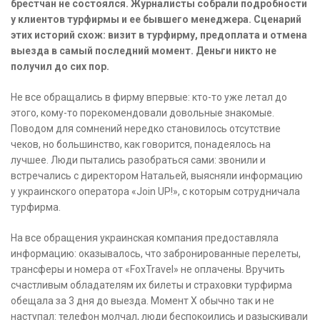
брестчан не состоялся. Журналисты собрали подробности
у клиентов турфирмы и ее бывшего менеджера. Сценарий
этих историй схож: визит в турфирму, предоплата и отмена
выезда в самый последний момент. Деньги никто не
получил до сих пор.
Не все обращались в фирму впервые: кто-то уже летал до
этого, кому-то порекомендовали довольные знакомые.
Поводом для сомнений нередко становилось отсутствие
чеков, но большинство, как говорится, понадеялось на
лучшее. Люди пытались разобраться сами: звонили и
встречались с директором Натальей, выясняли информацию
у украинского оператора «Join UP!», с которым сотрудничала
турфирма.
На все обращения украинская компания предоставляла
информацию: оказывалось, что забронированные перелеты,
трансферы и номера от «FoxTravel» не оплачены. Вручить
счастливым обладателям их билеты и страховки турфирма
обещала за 3 дня до выезда. Момент Х обычно так и не
наступал: телефон молчал, люди беспокоились и разыскивали