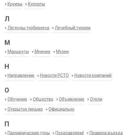
»
Круизы
»
Курорты
Л
»
Легенды турбизнеса
»
Лечебный туризм
М
»
Маршруты
»
Мнение
»
Музеи
Н
»
Направление
»
Новости РСТО
»
Новости компаний
О
»
Обучение
»
Общество
»
Объявление
»
Отели
»
Открытое письмо
»
Официально
П
»
Паломнические туры
»
Поздравляем!
»
Правила въезда