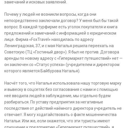
замечаний и исковых заявлений.
Почему у людей не возникли вопросы, когда они
непосредственно заключали договор? У меня был бы такой
вопрос. В каждой турфирме есть уголок покупателя и книга
предложений и замечаний с информацией о юридическом
лице. Фирма «FoxTravel» находилась по адресу
Ленинградская, 37, и с мая Наталья решила переехать на
Советскую (ТЦ «Гостиный двор»). Я был не против. Договора
аренды по новому адресу с «Гипермаркет путешествий» нет —
он заключен со «Статус успеха» (учредителем и директором
которого является Байбурова Наталья).
Насчёт того, что Наталья использовала нашу торговую марку
и вывеску в соцсетях без согласования с нами и с помощью
неё вводила людей в заблуждение, мы отдельно будем
разбираться. По уставу предприятия за негативные
последствия от действий наёмного директора учредитель не
отвечает. Я могу ходатайствовать о факте мошенничества
Натальи. Или же, если окажется, что эти туристы имеют
отношение к предприятию «Гипермаркет путешествий», я