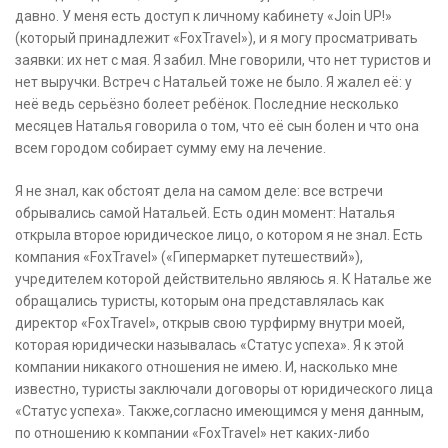
давно. У меня есть доступ к личному кабинету «Join UP!»
(который принадлежит «FoxTravel»), и я могу просматривать
заявки: их нет с мая. Я забил. Мне говорили, что нет туристов и
нет выручки. Встреч с Натальей тоже не было. Я жалел её: у
неё ведь серьёзно болеет ребёнок. Последние несколько
месяцев Наталья говорила о том, что её сын болен и что она
всем городом собирает сумму ему на лечение.
Я не знал, как обстоят дела на самом деле: все встречи
обрывались самой Натальей. Есть один момент: Наталья
открыла второе юридическое лицо, о котором я не знал. Есть
компания «FoxTravel» («Гипермаркет путешествий»),
учредителем которой действительно являюсь я. К Наталье же
обращались туристы, которым она представлялась как
директор «FoxTravel», открыв свою турфирму внутри моей,
которая юридически называлась «Статус успеха». Я к этой
компании никакого отношения не имею. И, насколько мне
известно, туристы заключали договоры от юридического лица
«Статус успеха». Также,согласно имеющимся у меня данным,
по отношению к компании «FoxTravel» нет каких-либо