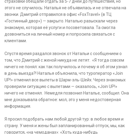
страховки обещали отдать за 5-7 дней до путешествия, но
этого не случилось: Наталья не объявилась и не отвечала на
звонки. Дмитрий отправился в офис «FoxTravel» (в ТЦ
«Гостинный двор») — закрыто. Наталью разыскали через
знакомую, которая её услуги и посоветовала. Та смогла
дозвониться на личный номер и попросила связаться с
клиентами.
Спустя время раздался звонок от Натальи с сообщением о
том, что Дмитрий с женой никуда не летят. «Я тогда совсем
ничего не понял: как так получилось и почему я об этом узнал
в день выезда?! Наталья объяснила, что туроператор «Join
UP!» отменил все вылеты в Шарм-эль-Шейх. Через знакомых
проверили ситуацию с вылетами — оказалось, «Join UP!»
ничего не отменял. Немедля позвонил Наталье, сообщил. Она
мне доказывала обратное: мол, это у меня недостоверная
информация.
Я просил подобрать нам любой другой тур: в любое время и
страну. У меня и жены был запланированный отпуск, мы, как
говорится, «на чемоданах»: «Хоть куда-нибудь