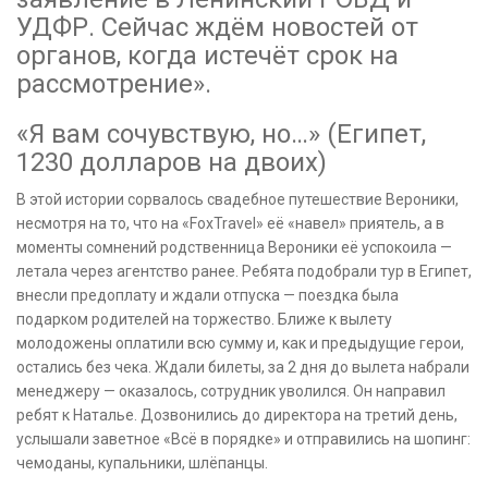
УДФР. Сейчас ждём новостей от
органов, когда истечёт срок на
рассмотрение».
«Я вам сочувствую, но…» (Египет,
1230 долларов на двоих)
В этой истории сорвалось свадебное путешествие Вероники,
несмотря на то, что на «FoxTravel» её «навел» приятель, а в
моменты сомнений родственница Вероники её успокоила —
летала через агентство ранее. Ребята подобрали тур в Египет,
внесли предоплату и ждали отпуска — поездка была
подарком родителей на торжество. Ближе к вылету
молодожены оплатили всю сумму и, как и предыдущие герои,
остались без чека. Ждали билеты, за 2 дня до вылета набрали
менеджеру — оказалось, сотрудник уволился. Он направил
ребят к Наталье. Дозвонились до директора на третий день,
услышали заветное «Всё в порядке» и отправились на шопинг:
чемоданы, купальники, шлёпанцы.