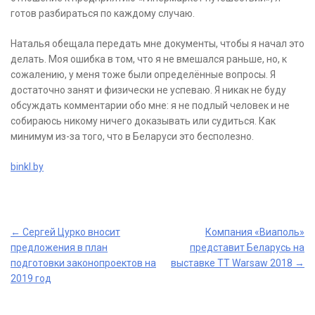
готов разбираться по каждому случаю.
Наталья обещала передать мне документы, чтобы я начал это
делать. Моя ошибка в том, что я не вмешался раньше, но, к
сожалению, у меня тоже были определённые вопросы. Я
достаточно занят и физически не успеваю. Я никак не буду
обсуждать комментарии обо мне: я не подлый человек и не
собираюсь никому ничего доказывать или судиться. Как
минимум из-за того, что в Беларуси это бесполезно.
binkl.by
Post
←
Сергей Цурко вносит
Компания «Виаполь»
предложения в план
представит Беларусь на
navigation
подготовки законопроектов на
выставке TT Warsaw 2018
→
2019 год