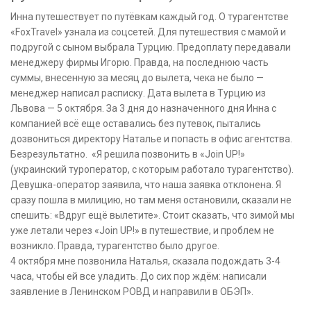
Инна путешествует по путёвкам каждый год. О турагентстве
«FoxTravel» узнала из соцсетей. Для путешествия с мамой и
подругой с сыном выбрала Турцию. Предоплату передавали
менеджеру фирмы Игорю. Правда, на последнюю часть
суммы, внесенную за месяц до вылета, чека не было —
менеджер написал расписку. Дата вылета в Турцию из
Львова — 5 октября. За 3 дня до назначенного дня Инна с
компанией всё еще оставались без путевок, пытались
дозвониться директору Наталье и попасть в офис агентства.
Безрезультатно. «Я решила позвонить в «Join UP!»
(украинский туроператор, с которым работало турагентство).
Девушка-оператор заявила, что наша заявка отклонена. Я
сразу пошла в милицию, но там меня остановили, сказали не
спешить: «Вдруг ещё вылетите». Стоит сказать, что зимой мы
уже летали через «Join UP!» в путешествие, и проблем не
возникло. Правда, турагентство было другое.
4 октября мне позвонила Наталья, сказала подождать 3-4
часа, чтобы ей все уладить. До сих пор ждём: написали
заявление в Ленинском РОВД и направили в ОБЭП».