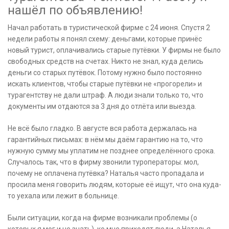
нашёл по объявлению!
Начал работать в туристической фирме с 24 июня. Спустя 2
недели работы я понял схему: деньгами, которые принёс
новый турист, оплачивались старые путёвки. У фирмы не было
свободных средств на счетах. Никто не знал, куда делиcь
деньги со старых путёвок. Потому нужно было постоянно
искать клиентов, чтобы старые путёвки не «прогорели» и
турагентству не дали штраф. А люди знали только то, что
документы им отдаются за 3 дня до отлёта или выезда.
Не всё было гладко. В августе вся работа держалась на
гарантийных письмах: в нём мы даём гарантию на то, что
нужную сумму мы уплатим не позднее определённого срока.
Случалось так, что в фирму звонили туроператоры: мол,
почему не оплачена путёвка? Наталья часто пропадала и
просила меня говорить людям, которые её ищут, что она куда-
то уехала или лежит в больнице.
Были ситуации, когда на фирме возникали проблемы (о