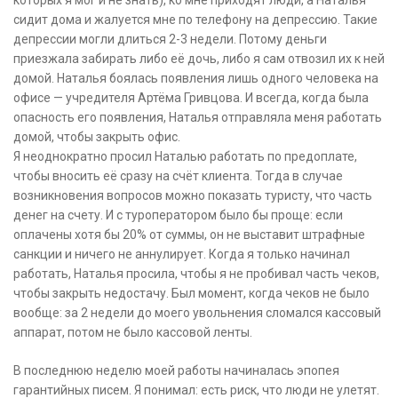
которых я мог и не знать), ко мне приходят люди, а Наталья
сидит дома и жалуется мне по телефону на депрессию. Такие
депрессии могли длиться 2-3 недели. Потому деньги
приезжала забирать либо её дочь, либо я сам отвозил их к ней
домой. Наталья боялась появления лишь одного человека на
офисе — учредителя Артёма Гривцова. И всегда, когда была
опасность его появления, Наталья отправляла меня работать
домой, чтобы закрыть офис.
Я неоднократно просил Наталью работать по предоплате,
чтобы вносить её сразу на счёт клиента. Тогда в случае
возникновения вопросов можно показать туристу, что часть
денег на счету. И с туроператором было бы проще: если
оплачены хотя бы 20% от суммы, он не выставит штрафные
санкции и ничего не аннулирует. Когда я только начинал
работать, Наталья просила, чтобы я не пробивал часть чеков,
чтобы закрыть недостачу. Был момент, когда чеков не было
вообще: за 2 недели до моего увольнения сломался кассовый
аппарат, потом не было кассовой ленты.
В последнюю неделю моей работы начиналась эпопея
гарантийных писем. Я понимал: есть риск, что люди не улетят.