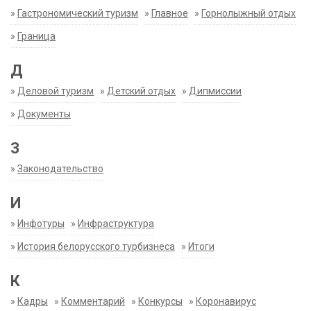
»
Гастрономический туризм
»
Главное
»
Горнолыжный отдых
»
Граница
Д
»
Деловой туризм
»
Детский отдых
»
Дипмиссии
»
Документы
З
»
Законодательство
И
»
Инфотуры
»
Инфраструктура
»
История белорусского турбизнеса
»
Итоги
К
»
Кадры
»
Комментарий
»
Конкурсы
»
Коронавирус