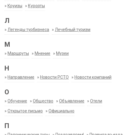
»
Круизы
»
Курорты
Л
»
Легенды турбизнеса
»
Лечебный туризм
М
»
Маршруты
»
Мнение
»
Музеи
Н
»
Направление
»
Новости РСТО
»
Новости компаний
О
»
Обучение
»
Общество
»
Объявление
»
Отели
»
Открытое письмо
»
Официально
П
»
Паломнические туры
»
Поздравляем!
»
Правила въезда