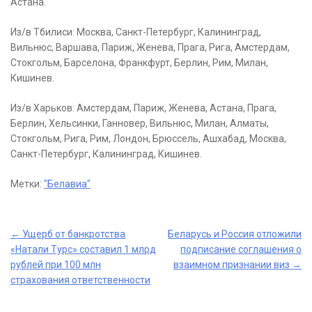
Астана.
Из/в Тбилиси: Москва, Санкт-Петербург, Калининград,
Вильнюс, Варшава, Париж, Женева, Прага, Рига, Амстердам,
Стокгольм, Барселона, Франкфурт, Берлин, Рим, Милан,
Кишинев.
Из/в Харьков: Амстердам, Париж, Женева, Астана, Прага,
Берлин, Хельсинки, Ганновер, Вильнюс, Милан, Алматы,
Стокгольм, Рига, Рим, Лондон, Брюссель, Ашхабад, Москва,
Санкт-Петербург, Калининград, Кишинев.
Метки:
"Белавиа"
Post
←
Ущерб от банкротства
Беларусь и Россия отложили
«Натали Турс» составил 1 млрд
подписание соглашения о
navigation
рублей при 100 млн
взаимном признании виз
→
страхования ответственности