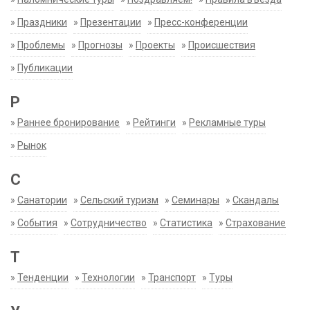
»
Праздники
»
Презентации
»
Пресс-конференции
»
Проблемы
»
Прогнозы
»
Проекты
»
Происшествия
»
Публикации
Р
»
Раннее бронирование
»
Рейтинги
»
Рекламные туры
»
Рынок
С
»
Санатории
»
Сельский туризм
»
Семинары
»
Скандалы
»
События
»
Сотрудничество
»
Статистика
»
Страхование
Т
»
Тенденции
»
Технологии
»
Транспорт
»
Туры