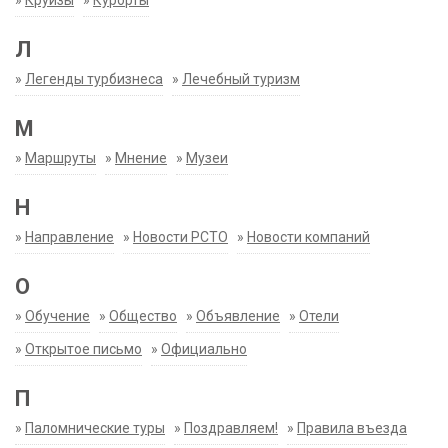
»
Круизы
»
Курорты
Л
»
Легенды турбизнеса
»
Лечебный туризм
М
»
Маршруты
»
Мнение
»
Музеи
Н
»
Направление
»
Новости РСТО
»
Новости компаний
О
»
Обучение
»
Общество
»
Объявление
»
Отели
»
Открытое письмо
»
Официально
П
»
Паломнические туры
»
Поздравляем!
»
Правила въезда