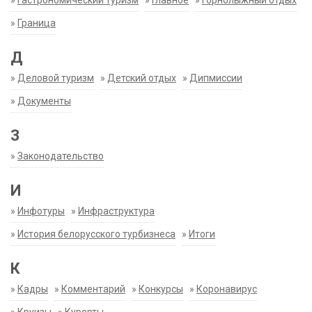
»
Гастрономический туризм
»
Главное
»
Горнолыжный отдых
»
Граница
Д
»
Деловой туризм
»
Детский отдых
»
Дипмиссии
»
Документы
З
»
Законодательство
И
»
Инфотуры
»
Инфраструктура
»
История белорусского турбизнеса
»
Итоги
К
»
Кадры
»
Комментарий
»
Конкурсы
»
Коронавирус