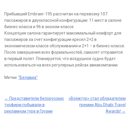
Прибывший Embraer-195 рассчитан на перевозку 107
пассажиров в двухклассной конфигурации: 11 мест в салоне
бизнес-класса и 96 в эконом-классе.
Концепция салона гарантирует максимальный комфорт для
пассажиров за счет конфигурации кресел 2+2 в
экономическом классе обслуживания и 2+1 – в бизнес-классе.
После завершения всех формальностей, самолет отправится
в первый полет. Планируется, что воздушное судно будет
использоваться на всех регулярных рейсах авиакомпании.
Метки:
"Белавиа"
Post
←
Представители белорусских
«Вояжтур» стал обладателем
турфирм побывали в
премии Abu Dhabi Travel
navigation
рекламном туре в Грузии
Awards!
→