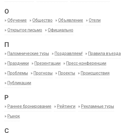
О
»
Обучение
»
Общество
»
Объявление
»
Отели
»
Открытое письмо
»
Официально
П
»
Паломнические туры
»
Поздравляем!
»
Правила въезда
»
Праздники
»
Презентации
»
Пресс-конференции
»
Проблемы
»
Прогнозы
»
Проекты
»
Происшествия
»
Публикации
Р
»
Раннее бронирование
»
Рейтинги
»
Рекламные туры
»
Рынок
С