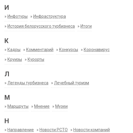
И
»
Инфотуры
»
Инфраструктура
»
История белорусского турбизнеса
»
Итоги
К
»
Кадры
»
Комментарий
»
Конкурсы
»
Коронавирус
»
Круизы
»
Курорты
Л
»
Легенды турбизнеса
»
Лечебный туризм
М
»
Маршруты
»
Мнение
»
Музеи
Н
»
Направление
»
Новости РСТО
»
Новости компаний