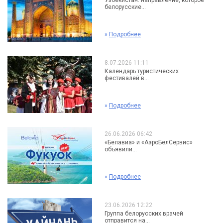
Узбекистан: направление, которое
белорусские...
»
Подробнее
8.07.2026 11:11
Календарь туристических
фестивалей в...
»
Подробнее
26.06.2026 06:42
«Белавиа» и «АэроБелСервис»
объявили...
»
Подробнее
23.06.2026 12:22
Группа белорусских врачей
отправится на...