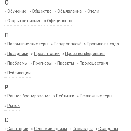
О
»
Обучение
»
Общество
»
Объявление
»
Отели
»
Открытое письмо
»
Официально
П
»
Паломнические туры
»
Поздравляем!
»
Правила въезда
»
Праздники
»
Презентации
»
Пресс-конференции
»
Проблемы
»
Прогнозы
»
Проекты
»
Происшествия
»
Публикации
Р
»
Раннее бронирование
»
Рейтинги
»
Рекламные туры
»
Рынок
С
»
Санатории
»
Сельский туризм
»
Семинары
»
Скандалы