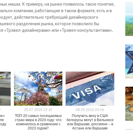
ых нишах. К примеру, на рынке появилось такое понятие,
нально компании, работающие в таком формате, есть и в
родукт, действительно требующий дизайнерского
 нишевого разделения рынка, которое позволило бы
я «Трэвел-дизайнерами» или «Трэвел-консультантами»,
0
20.07.2025 22:47
08.09.2025 09:56
ые»
ТОП-20 самых посещаемых
Получить визу в США
для
стран мира в 2024 году: что
белорусы могут в Вильнюсе
году
изменилось в сравнении с
или Варшаве, россияне – в
2023 годом?
Астане или Варшаве