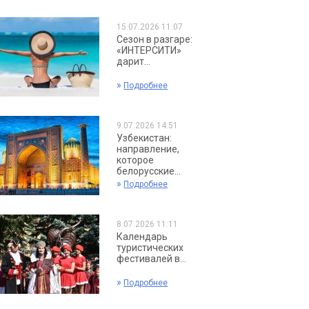
15.07.2026 11:07
Сезон в разгаре:
«ИНТЕРСИТИ»
дарит...
»
Подробнее
9.07.2026 14:51
Узбекистан:
направление,
которое
белорусские...
»
Подробнее
8.07.2026 11:11
Календарь
туристических
фестивалей в...
»
Подробнее