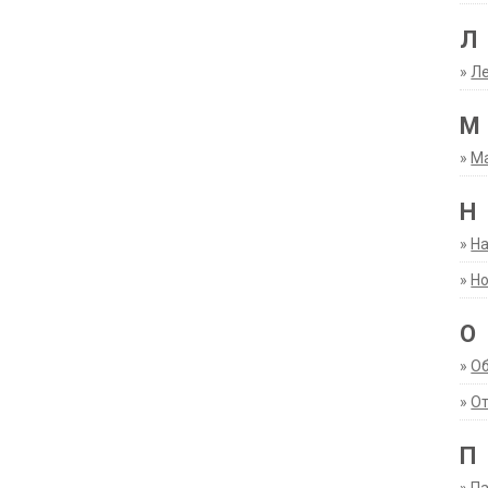
Л
»
Ле
М
»
М
Н
»
Н
»
Но
О
»
О
»
От
П