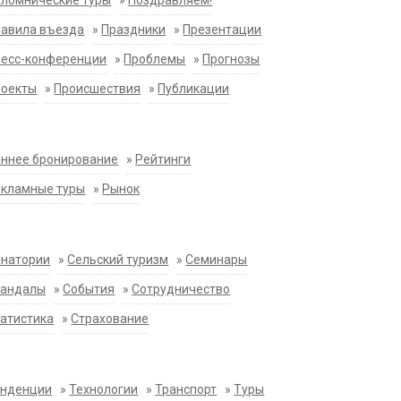
ломнические туры
»
Поздравляем!
равила въезда
»
Праздники
»
Презентации
ресс-конференции
»
Проблемы
»
Прогнозы
роекты
»
Происшествия
»
Публикации
ннее бронирование
»
Рейтинги
екламные туры
»
Рынок
анатории
»
Сельский туризм
»
Семинары
кандалы
»
События
»
Сотрудничество
атистика
»
Страхование
енденции
»
Технологии
»
Транспорт
»
Туры