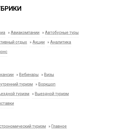
УБРИКИ
виа
»
Авиакомпании
»
Автобусные туры
тивный отдых
»
Акции
»
Аналитика
нонс
акансии
»
Вебинары
»
Визы
утренний туризм
»
Воркшоп
ездной туризм
»
Выездной туризм
ыставки
строномический туризм
»
Главное