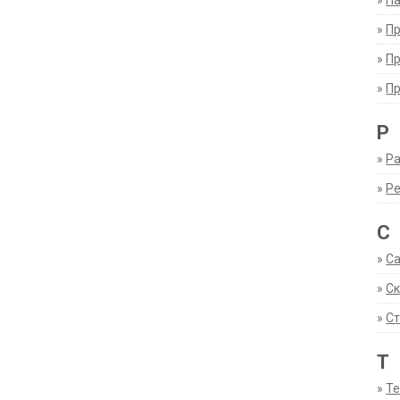
»
Па
»
П
»
П
»
П
Р
»
Ра
»
Р
С
»
С
»
С
»
Ст
Т
»
Т