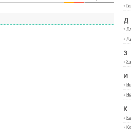
»
Г
Д
»
Д
»
Д
З
»
За
И
»
И
»
Ис
К
»
К
»
К