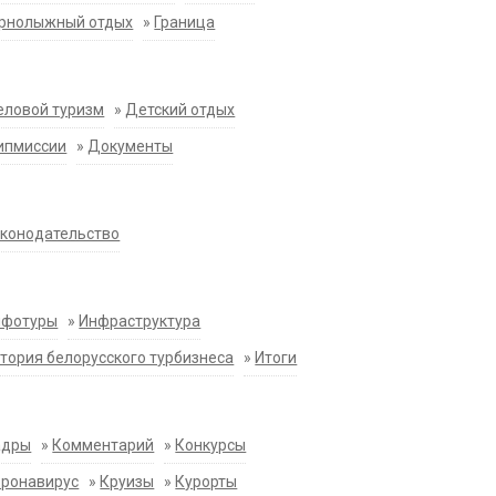
орнолыжный отдых
»
Граница
еловой туризм
»
Детский отдых
ипмиссии
»
Документы
конодательство
нфотуры
»
Инфраструктура
тория белорусского турбизнеса
»
Итоги
адры
»
Комментарий
»
Конкурсы
оронавирус
»
Круизы
»
Курорты