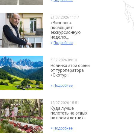
Подробнее
21.07.2026 11:17
«Виаполь»
посвящает
экскурсионную
неделю...
»
Подробнее
6.07.2026 09:13
Новинка этой осени
от туроператора
«Экотур...
»
Подробнее
13.07.2026 15:51
Куда лучше
полететь на отдых
во время летних...
»
Подробнее