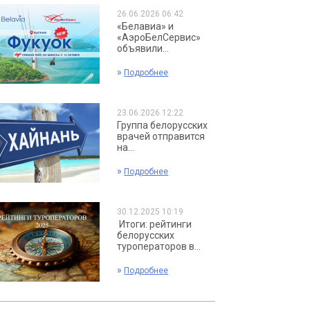
26.06.2026 06:42
«Белавиа» и
«АэроБелСервис»
объявили...
»
Подробнее
23.06.2026 12:22
Группа белорусских
врачей отправится
на...
»
Подробнее
30.12.2025 10:19
Итоги: рейтинги
белорусских
туроператоров в...
»
Подробнее