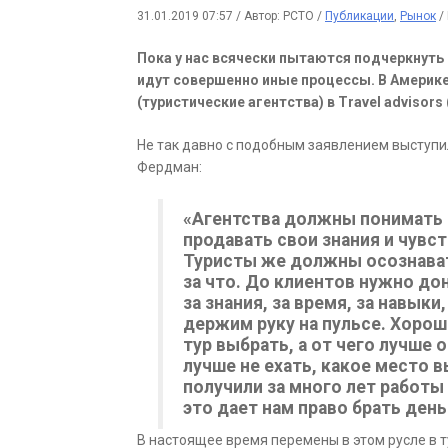
31.01.2019 07:57
/
Автор: РСТО
/
Публикации
,
Рынок
/
Пока у нас всячески пытаются подчеркнуть 
идут совершенно иные процессы. В Америке
(туристические агентства) в Travel advisor
Не так давно с подобным заявлением выступи
Фердман:
«Агентства должны понимать 
продавать свои знания и чувс
Туристы же должны осознават
за что. До клиентов нужно дон
за знания, за время, за навыки
держим руку на пульсе. Хорош
тур выбрать, а от чего лучше 
лучше не ехать, какое место в
получили за много лет работы
это дает нам право брать день
В настоящее время перемены в этом русле в 