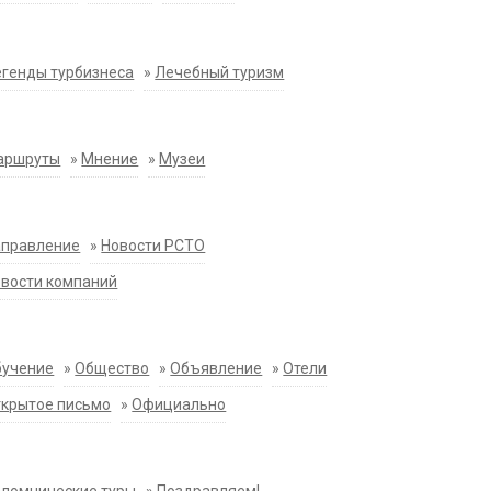
генды турбизнеса
»
Лечебный туризм
аршруты
»
Мнение
»
Музеи
аправление
»
Новости РСТО
вости компаний
бучение
»
Общество
»
Объявление
»
Отели
крытое письмо
»
Официально