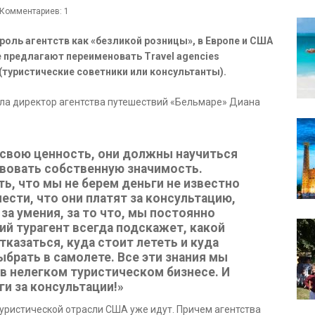
Комментариев: 1
роль агентств как «безликой розницы», в Европе и США
 предлагают переименовать Travel agencies
s (туристические советники или консультанты).
ла директор агентства путешествий «Бельмаре» Диана
свою ценность, они должны научиться
твовать собственную значимость.
ь, что мы не берем деньги не известно
ести, что они платят за консультацию,
, за умения, за то что, мы постоянно
ий турагент всегда подскажет, какой
отказаться, куда стоит лететь и куда
ыбрать в самолете. Все эти знания мы
 в нелегком туристическом бизнесе. И
ги за консультации!»
туристической отрасли США уже идут. Причем агентства