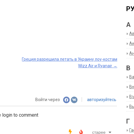
Р
А
»
А
»
Ак
»
А
Греция разрешила летать в Украину лоу-костам
Wizz Air и Ryanair
→
В
»
В
»
Вн
»
Въ
Войти через
авторизуйтесь
»
В
 login to comment
Г
»
Га
старее