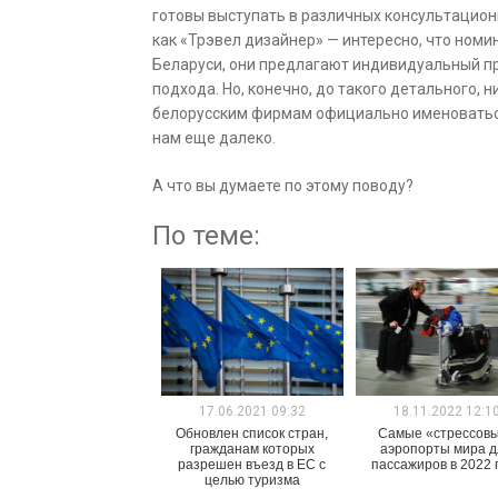
готовы выступать в различных консультационн
как «Трэвел дизайнер» — интересно, что номи
Беларуси, они предлагают индивидуальный п
подхода. Но, конечно, до такого детального,
белорусским фирмам официально именоватьс
нам еще далеко.
А что вы думаете по этому поводу?
По теме:
17.06.2021 09:32
18.11.2022 12:1
Обновлен список стран,
Самые «стрессов
гражданам которых
аэропорты мира 
разрешен въезд в ЕС с
пассажиров в 2022 
целью туризма