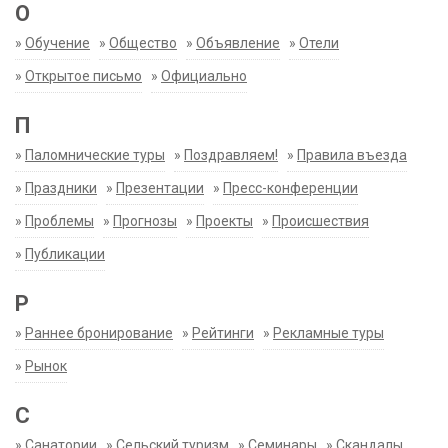
О
»
Обучение
»
Общество
»
Объявление
»
Отели
»
Открытое письмо
»
Официально
П
»
Паломнические туры
»
Поздравляем!
»
Правила въезда
»
Праздники
»
Презентации
»
Пресс-конференции
»
Проблемы
»
Прогнозы
»
Проекты
»
Происшествия
»
Публикации
Р
»
Раннее бронирование
»
Рейтинги
»
Рекламные туры
»
Рынок
С
»
Санатории
»
Сельский туризм
»
Семинары
»
Скандалы