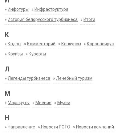
И
»
Инфотуры
»
Инфраструктура
»
История белорусского турбизнеса
»
Итоги
К
»
Кадры
»
Комментарий
»
Конкурсы
»
Коронавирус
»
Круизы
»
Курорты
Л
»
Легенды турбизнеса
»
Лечебный туризм
М
»
Маршруты
»
Мнение
»
Музеи
Н
»
Направление
»
Новости РСТО
»
Новости компаний