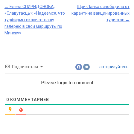
Post
←
Елена СПИРИДОНОВА,
Шри-Ланка освободила от
«Славутасць»: «Надеемся, что
карантина вакцинированных
navigation
турфирмы включат нашу
туристов
→
галерею в свои маршруты по
Минску»
Подписаться
авторизуйтесь
Please login to comment
0
КОММЕНТАРИЕВ