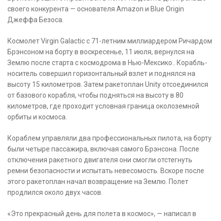
своего конкурента — основателя Amazon и Blue Origin
Джеффа Безоса.
Космолет Virgin Galactic с 71-летним миллиардером Ричардом
Брэнсоном на борту в воскресенье, 11 июля, вернулся на
Землю после старта с космодрома в Нью-Мексико.. Корабль-
носитель совершил горизонтальный взлет и поднялся на
высоту 15 километров. Затем ракетоплан Unity отсоединился
от базового корабля, чтобы подняться на высоту в 80
километров, где проходит условная граница околоземной
орбиты и космоса.
Кораблем управляли два профессиональных пилота, на борту
были четыре пассажира, включая самого Брэнсона. После
отключения ракетного двигателя они смогли отстегнуть
ремни безопасности и испытать невесомость. Вскоре после
этого ракетоплан начал возвращение на Землю. Полет
продлился около двух часов.
«Это прекрасный день для полета в космос», — написал в