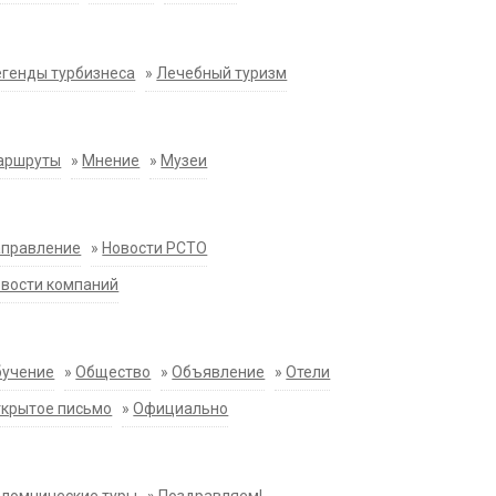
генды турбизнеса
»
Лечебный туризм
аршруты
»
Мнение
»
Музеи
аправление
»
Новости РСТО
вости компаний
бучение
»
Общество
»
Объявление
»
Отели
крытое письмо
»
Официально