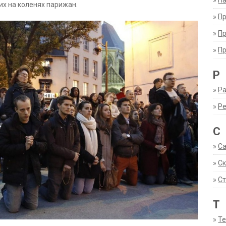
»
Па
их на коленях парижан.
»
П
»
П
»
П
Р
»
Ра
»
Р
С
»
С
»
С
»
Ст
Т
»
Т