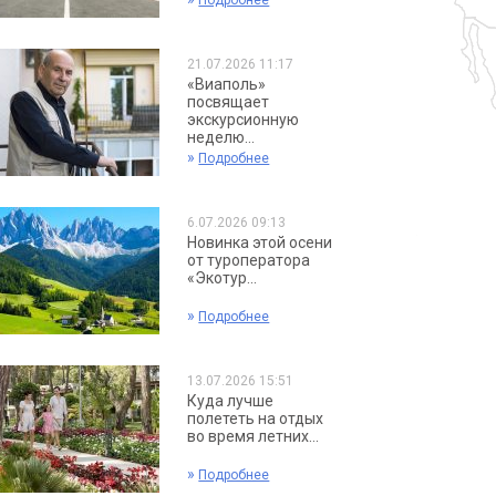
Подробнее
21.07.2026 11:17
«Виаполь»
посвящает
экскурсионную
неделю...
»
Подробнее
6.07.2026 09:13
Новинка этой осени
от туроператора
«Экотур...
»
Подробнее
13.07.2026 15:51
Куда лучше
полететь на отдых
во время летних...
»
Подробнее