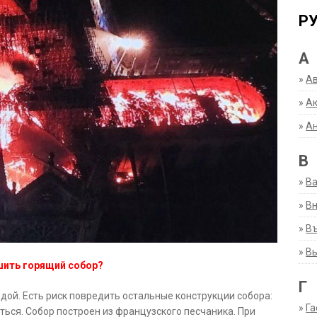
Р
А
»
А
»
Ак
»
А
В
»
В
»
Вн
»
Въ
»
В
шить горящий собор?
Г
одой. Есть риск повредить остальные конструкции собора:
»
Га
ься. Собор построен из французского песчаника. При