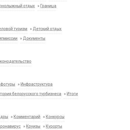
орнолыжный отдых
»
Граница
еловой туризм
»
Детский отдых
ипмиссии
»
Документы
конодательство
нфотуры
»
Инфраструктура
тория белорусского турбизнеса
»
Итоги
адры
»
Комментарий
»
Конкурсы
оронавирус
»
Круизы
»
Курорты