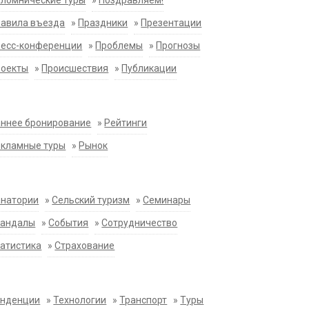
ломнические туры
»
Поздравляем!
равила въезда
»
Праздники
»
Презентации
ресс-конференции
»
Проблемы
»
Прогнозы
роекты
»
Происшествия
»
Публикации
ннее бронирование
»
Рейтинги
екламные туры
»
Рынок
анатории
»
Сельский туризм
»
Семинары
кандалы
»
События
»
Сотрудничество
атистика
»
Страхование
енденции
»
Технологии
»
Транспорт
»
Туры