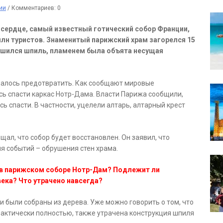
ии
/
Комментариев: 0
о сердце, самый известный готический собор Франции,
лн туристов. Знаменитый парижский храм загорелся 15
рушился шпиль, пламенем была объята несущая
далось предотвратить. Как сообщают мировые
ь спасти каркас Нотр-Дама. Власти Парижа сообщили,
сь спасти. В частности, уцелели алтарь, алтарный крест
л, что собор будет восстановлен. Он заявил, что
я событий – обрушения стен храма.
 в парижском соборе Нотр-Дам? Подлежит ли
века? Что утрачено навсегда?
и были собраны из дерева. Уже можно говорить о том, что
актически полностью, также утрачена конструкция шпиля