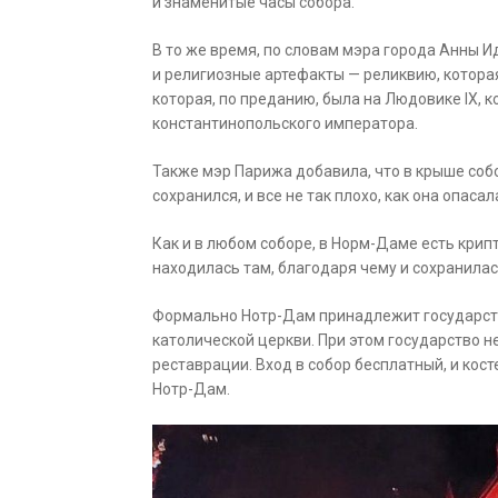
и знаменитые часы собора.
В то же время, по словам мэра города Анны 
и религиозные артефакты — реликвию, которая
которая, по преданию, была на Людовике IX, к
константинопольского императора.
Также мэр Парижа добавила, что в крыше собо
сохранился, и все не так плохо, как она опасал
Как и в любом соборе, в Норм-Даме есть крип
находилась там, благодаря чему и сохранилас
Формально Нотр-Дам принадлежит государств
католической церкви. При этом государство н
реставрации. Вход в собор бесплатный, и кос
Нотр-Дам.