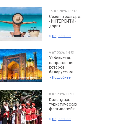
15.07.2026 11:07
Сезон в разгаре:
«ИНТЕРСИТИ»
дарит...
»
Подробнее
9.07.2026 14:51
Узбекистан:
направление,
которое
белорусские...
»
Подробнее
8.07.2026 11:11
Календарь
туристических
фестивалей в...
»
Подробнее