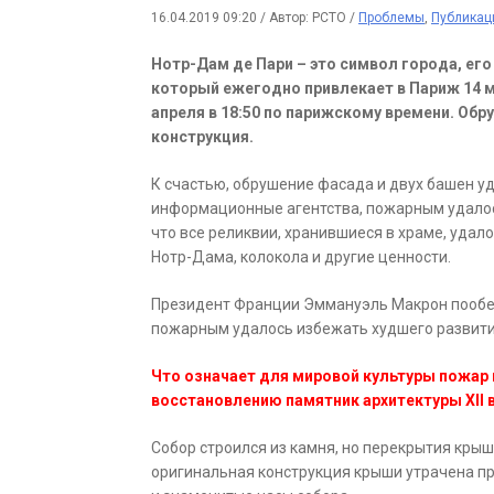
16.04.2019 09:20
/
Автор: РСТО
/
Проблемы
,
Публикац
Нотр-Дам де Пари – это символ города, ег
который ежегодно привлекает в Париж 14 м
апреля в 18:50 по парижскому времени. Об
конструкция.
К счастью, обрушение фасада и двух башен у
информационные агентства, пожарным удалос
что все реликвии, хранившиеся в храме, удало
Нотр-Дама, колокола и другие ценности.
Президент Франции Эммануэль Макрон пообеща
пожарным удалось избежать худшего развити
Что означает для мировой культуры пожар
восстановлению памятник архитектуры XII 
Собор строился из камня, но перекрытия крыш
оригинальная конструкция крыши утрачена пр