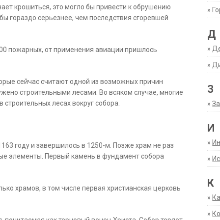
ает крошиться, это могло бы привести к обрушению
»
Г
 бы гораздо серьезнее, чем последствия сгоревшей
Д
»
Д
400 пожарных, от применения авиации пришлось
»
Д
орые сейчас считают одной из возможных причин
З
ужено строительными лесами. Во всяком случае, многие
в строительных лесах вокруг собора.
»
За
И
»
И
163 году и завершилось в 1250-м. Позже храм не раз
вые элементы. Первый камень в фундамент собора
»
Ис
К
ько храмов, в том числе первая христианская церковь
»
К
»
К