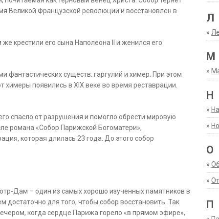
я, почитаемая как терновый венец Христа. Собор теряет
емя Великой Французской революции и восстановлен в
Л
»
Ле
же крестили его сына Наполеона II и женился его
М
»
М
и фантастических существ: гаргулий и химер. При этом
т химеры появились в XIX веке во время реставрации.
Н
»
Н
 его спасло от разрушения и помогло обрести мировую
»
Но
сле романа «Собор Парижской Богоматери»,
ация, которая длилась 23 года. До этого собор
О
»
О
»
От
отр-Дам – один из самых хорошо изученных памятников в
м достаточно для того, чтобы собор восстановить. Так
П
я вечером, когда сердце Парижа горело «в прямом эфире»,