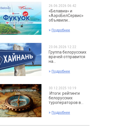
26.06.2026 06:42
«Белавиа» и
«АэроБелСервис»
объявили...
»
Подробнее
23.06.2026 12:22
Группа белорусских
врачей отправится
на...
»
Подробнее
30.12.2025 10:19
Итоги: рейтинги
белорусских
туроператоров в...
»
Подробнее