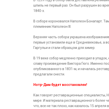
В 1239 году в собор была доставлена реликви
шпиль не первый раз. Он был разрушен во вр
1840-х.
В соборе короновался Наполеон Бонапарт. Там 
племянник Наполеон III.
Верхняя часть собора украшена изображениям
первые установили еще в Средневековье, а во
Гаргульи и стали образцом для химер.
В 19 веке собор медленно приходил в упадок,
славу произведение Виктора Гюго. Именно по
опубликованного в 1831-м, и началась реставр
предлагали снести.
Нотр-Дам будет восстановлен!
Как говорят реставрационные специалисты, Н
мире. И материала реставрационного более че
что, все не так плохо, как казалось 15 апрел