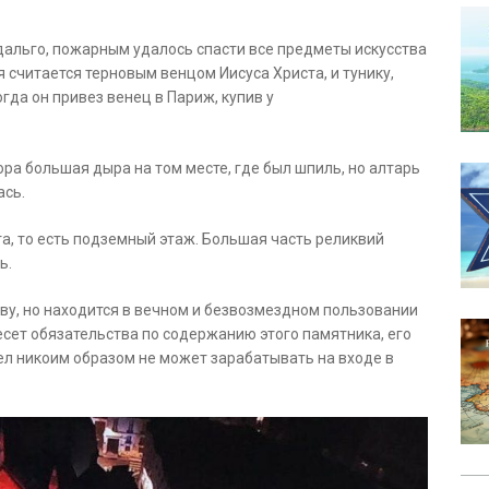
Идальго, пожарным удалось спасти все предметы искусства
 считается терновым венцом Иисуса Христа, и тунику,
огда он привез венец в Париж, купив у
ра большая дыра на том месте, где был шпиль, но алтарь
ась.
та, то есть подземный этаж. Большая часть реликвий
ь.
у, но находится в вечном и безвозмездном пользовании
есет обязательства по содержанию этого памятника, его
тел никоим образом не может зарабатывать на входе в