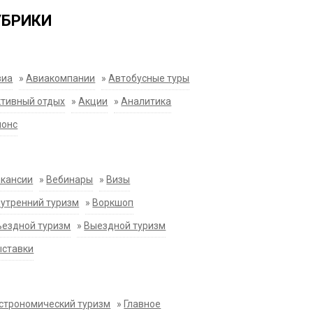
УБРИКИ
виа
»
Авиакомпании
»
Автобусные туры
тивный отдых
»
Акции
»
Аналитика
нонс
акансии
»
Вебинары
»
Визы
утренний туризм
»
Воркшоп
ездной туризм
»
Выездной туризм
ыставки
строномический туризм
»
Главное