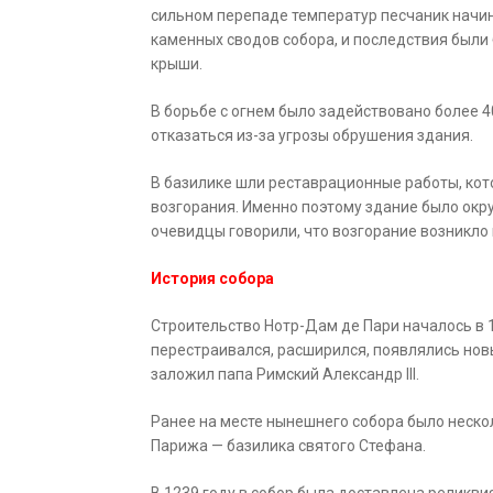
сильном перепаде температур песчаник начин
каменных сводов собора, и последствия были
крыши.
В борьбе с огнем было задействовано более 
отказаться из-за угрозы обрушения здания.
В базилике шли реставрационные работы, кот
возгорания. Именно поэтому здание было окр
очевидцы говорили, что возгорание возникло 
История собора
Строительство Нотр-Дам де Пари началось в 1
перестраивался, расширился, появлялись но
заложил папа Римский Александр III.
Ранее на месте нынешнего собора было нескол
Парижа — базилика святого Стефана.