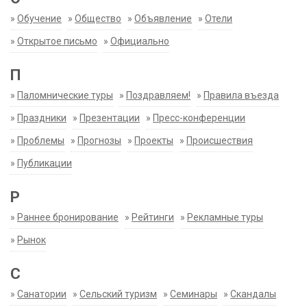
»
Обучение
»
Общество
»
Объявление
»
Отели
»
Открытое письмо
»
Официально
П
»
Паломнические туры
»
Поздравляем!
»
Правила въезда
»
Праздники
»
Презентации
»
Пресс-конференции
»
Проблемы
»
Прогнозы
»
Проекты
»
Происшествия
»
Публикации
Р
»
Раннее бронирование
»
Рейтинги
»
Рекламные туры
»
Рынок
С
»
Санатории
»
Сельский туризм
»
Семинары
»
Скандалы