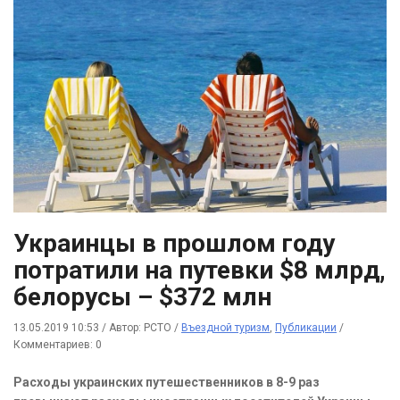
Украинцы в прошлом году
потратили на путевки $8 млрд,
белорусы – $372 млн
13.05.2019 10:53
/
Автор: РСТО
/
Въездной туризм
,
Публикации
/
Комментариев: 0
Расходы украинских путешественников в 8-9 раз