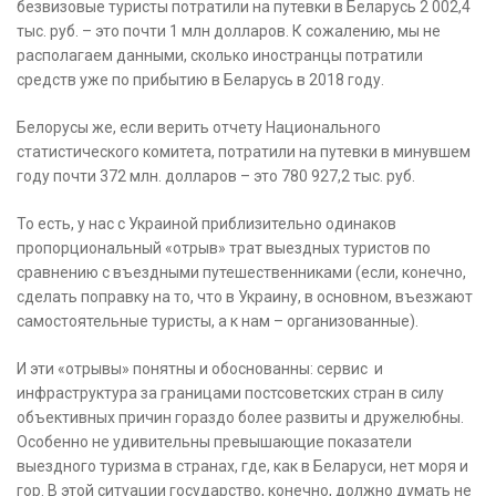
безвизовые туристы потратили на путевки в Беларусь 2 002,4
тыс. руб. – это почти 1 млн долларов. К сожалению, мы не
располагаем данными, сколько иностранцы потратили
средств уже по прибытию в Беларусь в 2018 году.
Белорусы же, если верить отчету Национального
статистического комитета, потратили на путевки в минувшем
году почти 372 млн. долларов – это 780 927,2 тыс. руб.
То есть, у нас с Украиной приблизительно одинаков
пропорциональный «отрыв» трат выездных туристов по
сравнению с въездными путешественниками (если, конечно,
сделать поправку на то, что в Украину, в основном, въезжают
самостоятельные туристы, а к нам – организованные).
И эти «отрывы» понятны и обоснованны: сервис и
инфраструктура за границами постсоветских стран в силу
объективных причин гораздо более развиты и дружелюбны.
Особенно не удивительны превышающие показатели
выездного туризма в странах, где, как в Беларуси, нет моря и
гор. В этой ситуации государство, конечно, должно думать не