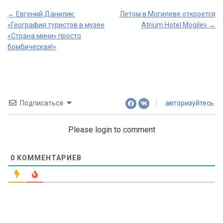
Post
←
Евгений Данилик:
Летом в Могилеве откроется
«География туристов в музее
Atrium Hotel Mogilev
→
navigation
«Страна мини» просто
бомбическая!»
Подписаться
авторизуйтесь
Please login to comment
0
КОММЕНТАРИЕВ