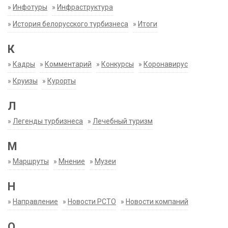
»
Инфотуры
»
Инфраструктура
»
История белорусского турбизнеса
»
Итоги
К
»
Кадры
»
Комментарий
»
Конкурсы
»
Коронавирус
»
Круизы
»
Курорты
Л
»
Легенды турбизнеса
»
Лечебный туризм
М
»
Маршруты
»
Мнение
»
Музеи
Н
»
Направление
»
Новости РСТО
»
Новости компаний
О