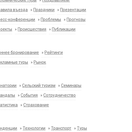
ломнические туры
»
Поздравляем!
равила въезда
»
Праздники
»
Презентации
ресс-конференции
»
Проблемы
»
Прогнозы
роекты
»
Происшествия
»
Публикации
ннее бронирование
»
Рейтинги
екламные туры
»
Рынок
анатории
»
Сельский туризм
»
Семинары
кандалы
»
События
»
Сотрудничество
атистика
»
Страхование
енденции
»
Технологии
»
Транспорт
»
Туры