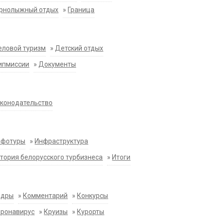
орнолыжный отдых
»
Граница
еловой туризм
»
Детский отдых
ипмиссии
»
Документы
конодательство
нфотуры
»
Инфраструктура
тория белорусского турбизнеса
»
Итоги
адры
»
Комментарий
»
Конкурсы
оронавирус
»
Круизы
»
Курорты