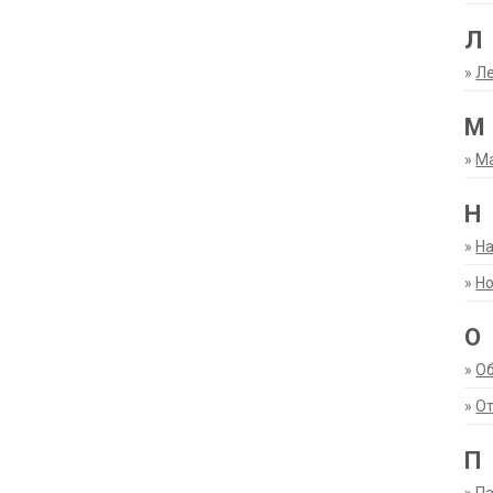
Л
»
Ле
М
»
М
Н
»
Н
»
Но
О
»
О
»
От
П