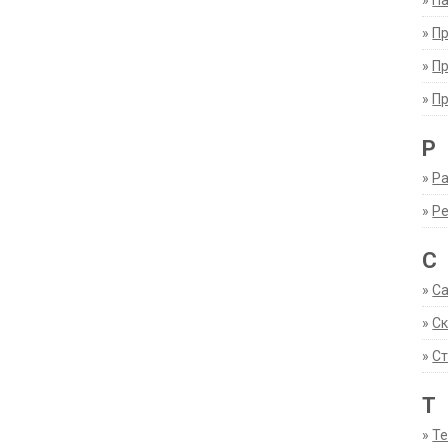
»
Па
»
П
»
П
»
П
Р
»
Ра
»
Р
С
»
С
»
С
»
Ст
Т
»
Т