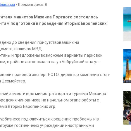
бликации
/
Комментариев: 0
тителя министра Михаила Портного состоялось
там подготовки и проведения Вторых Европейских
едено до сведения присутствовавших на
домств, включая МВД.
ботаны и предложены возможные варианты парковок
ом, в районе автовокзала на ул.Бобруйской и на ул.
овали правовой эксперт РСТО, директор компании «Топ-
н Цехмейстер.
ений заместителя министра спорта и туризма Михаила
ородских чиновников на начальном этапе работы с
емя Вторых Европейских игр.
урбизнеса подключиться к решению проблемы и в
загрузке гостиничных учреждений иностранными