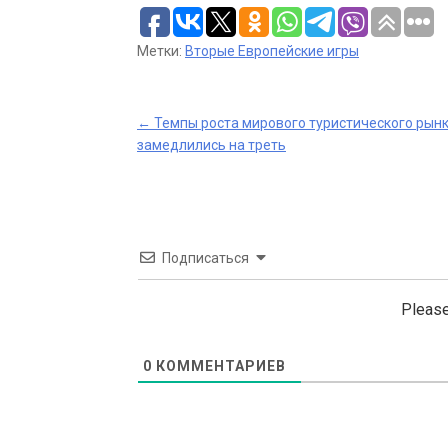
Метки:
Вторые Европейские игры
Post
←
Темпы роста мирового туристического рын
замедлились на треть
navigation
Подписаться
Please
0
КОММЕНТАРИЕВ