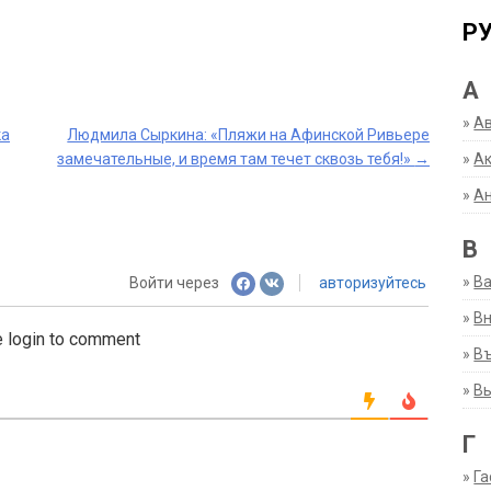
Р
А
»
А
ка
Людмила Сыркина: «Пляжи на Афинской Ривьере
замечательные, и время там течет сквозь тебя!»
→
»
Ак
»
А
В
»
В
Войти через
авторизуйтесь
»
Вн
 login to comment
»
Въ
»
В
Г
»
Га