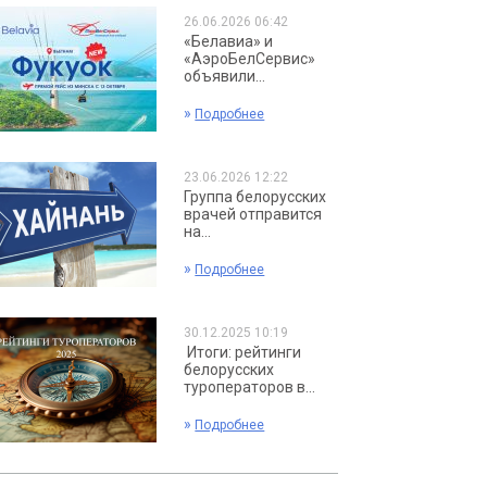
26.06.2026 06:42
«Белавиа» и
«АэроБелСервис»
объявили...
»
Подробнее
23.06.2026 12:22
Группа белорусских
врачей отправится
на...
»
Подробнее
30.12.2025 10:19
Итоги: рейтинги
белорусских
туроператоров в...
»
Подробнее