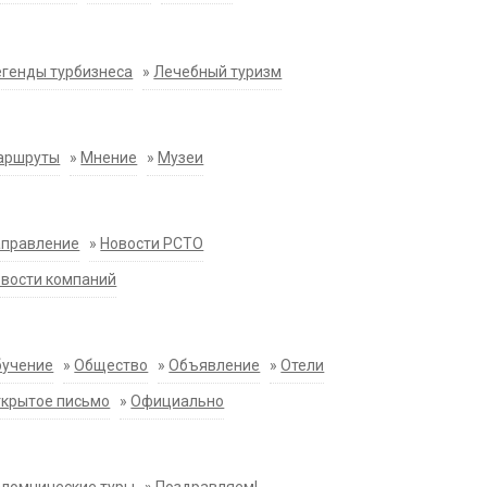
генды турбизнеса
»
Лечебный туризм
аршруты
»
Мнение
»
Музеи
аправление
»
Новости РСТО
вости компаний
бучение
»
Общество
»
Объявление
»
Отели
крытое письмо
»
Официально