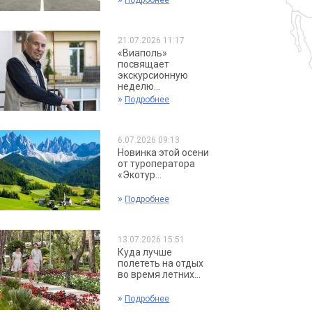
Подробнее
21.07.2026 11:17
«Виаполь»
посвящает
экскурсионную
неделю...
»
Подробнее
6.07.2026 09:13
Новинка этой осени
от туроператора
«Экотур...
»
Подробнее
13.07.2026 15:51
Куда лучше
полететь на отдых
во время летних...
»
Подробнее