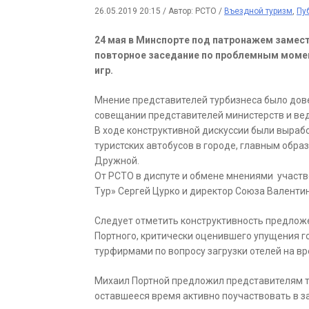
26.05.2019 20:15
/
Автор: РСТО
/
Въездной туризм
,
Пу
24 мая в Минспорте под патронажем замес
повторное заседание по проблемным момен
игр.
Мнение представителей турбизнеса было дов
совещании представителей министерств и ве
В ходе конструктивной дискуссии были выра
туристских автобусов в городе, главным образ
Дружной.
От РСТО в диспуте и обмене мнениями участв
Тур» Сергей Цурко и директор Союза Валенти
Следует отметить конструктивность предлож
Портного, критически оценившего упущения г
турфирмами по вопросу загрузки отелей на вр
Михаил Портной предложил представителям т
оставшееся время активно поучаствовать в 