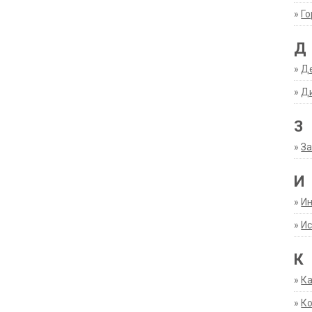
»
Г
Д
»
Д
»
Д
З
»
За
И
»
И
»
Ис
К
»
К
»
К