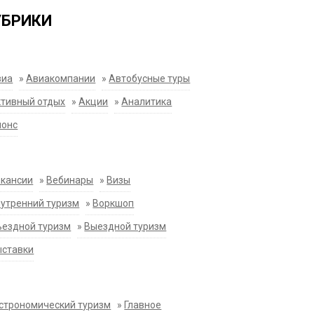
УБРИКИ
виа
»
Авиакомпании
»
Автобусные туры
тивный отдых
»
Акции
»
Аналитика
нонс
акансии
»
Вебинары
»
Визы
утренний туризм
»
Воркшоп
ездной туризм
»
Выездной туризм
ыставки
строномический туризм
»
Главное