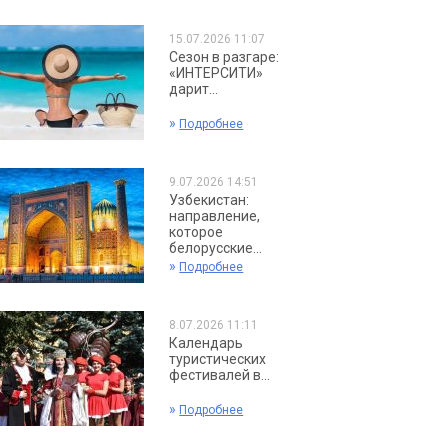
15.07.2026 11:07
Сезон в разгаре:
«ИНТЕРСИТИ»
дарит...
»
Подробнее
9.07.2026 14:51
Узбекистан:
направление,
которое
белорусские...
»
Подробнее
8.07.2026 11:11
Календарь
туристических
фестивалей в...
»
Подробнее