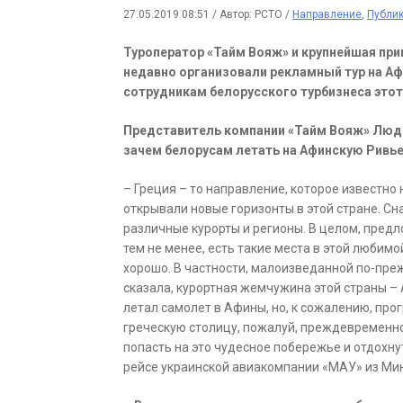
27.05.2019 08:51
/
Автор: РСТО
/
Направление
,
Публи
Туроператор «Тайм Вояж» и крупнейшая пр
недавно организовали рекламный тур на Аф
сотрудникам белорусского турбизнеса этот
Представитель компании «Тайм Вояж» Людм
зачем белорусам летать на Афинскую Ривьер
– Греция – то направление, которое известно
открывали новые горизонты в этой стране. Сн
различные курорты и регионы. В целом, предл
тем не менее, есть такие места в этой любим
хорошо. В частности, малоизведанной по-преж
сказала, курортная жемчужина этой страны – 
летал самолет в Афины, но, к сожалению, про
греческую столицу, пожалуй, преждевременн
попасть на это чудесное побережье и отдохну
рейсе украинской авиакомпании «МАУ» из Мин