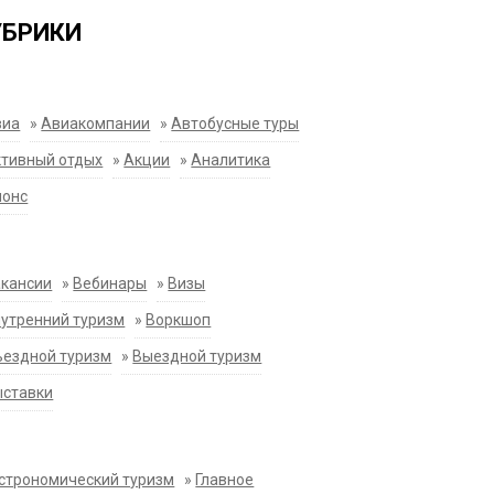
УБРИКИ
виа
»
Авиакомпании
»
Автобусные туры
тивный отдых
»
Акции
»
Аналитика
нонс
акансии
»
Вебинары
»
Визы
утренний туризм
»
Воркшоп
ездной туризм
»
Выездной туризм
ыставки
строномический туризм
»
Главное