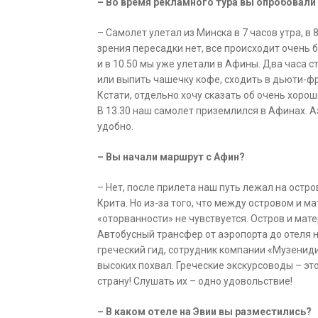
– Во время рекламного тура вы опробовали 
– Самолет улетал из Минска в 7 часов утра, в 
зрения пересадки нет, все происходит очень б
и в 10.50 мы уже улетали в Афины. Два часа 
или выпить чашечку кофе, сходить в дьюти-фри
Кстати, отдельно хочу сказать об очень хорош
В 13.30 наш самолет приземлился в Афинах. А
удобно.
– Вы начали маршрут с Афин?
– Нет, после прилета наш путь лежал на остро
Крита. Но из-за того, что между островом и м
«оторванности» не чувствуется. Остров и ма
Автобусный трансфер от аэропорта до отеля на
греческий гид, сотрудник компании «Музенид
высоких похвал. Греческие экскурсоводы – эт
страну! Слушать их – одно удовольствие!
– В каком отеле на Эвии вы разместились?