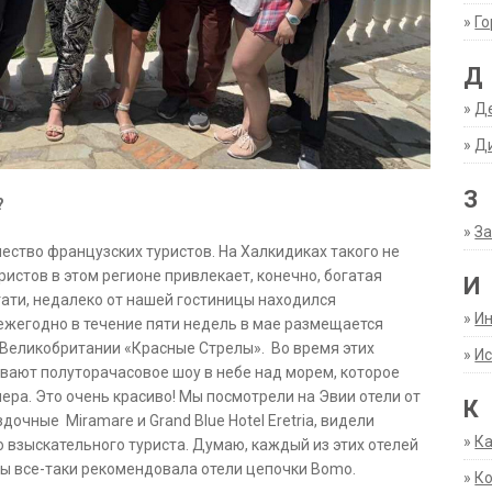
»
Г
Д
»
Д
»
Д
З
?
»
За
чество французских туристов. На Халкидиках такого не
ристов в этом регионе привлекает, конечно, богатая
И
тати, недалеко от нашей гостиницы находился
»
И
 ежегодно в течение пяти недель в мае размещается
 Великобритании «Красные Стрелы». Во время этих
»
Ис
вают полуторачасовое шоу в небе над морем, которое
ра. Это очень красиво! Мы посмотрели на Эвии отели от
К
дочные Miramare и Grand Blue Hotel Eretria, видели
»
К
 взыскательного туриста. Думаю, каждый из этих отелей
бы все-таки рекомендовала отели цепочки Bomo.
»
К