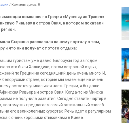
кации
/
Комментариев: 0
инимающая компания по Греции «Музенидис Трэвел»
инскую Ривьеру и остров Эвия, в котором показали
 регион.
ила Сыркина рассказала нашему порталу о том,
у и что они получат от этого отдыха:
 нашим туристам уже давно. Белорусы год за годом
ачала это были Халкидики, потом островной отдых,
ожений по Греции на сегодняшний день очень много. И,
ой белорусами стране, которые мы знаем еще не очень
нему остается уникальная часть Греции, я бы даже
Афинская Ривьера и остров Эвия. Когда-то из Минска
грамма не получила развития. Сегодня ставить чартер в
о, поэтому мы предлагаем самый оптимальный способ
ть на его великолепных курортах. Речь идет о регулярном
ска с очень хорошими стыковками в Киеве.