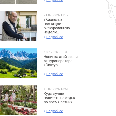
Подробнее
21.07.2026 11:17
«Виаполь»
посвящает
экскурсионную
неделю...
»
Подробнее
6.07.2026 09:13
Новинка этой осени
от туроператора
«Экотур...
»
Подробнее
13.07.2026 15:51
Куда лучше
полететь на отдых
во время летних...
»
Подробнее