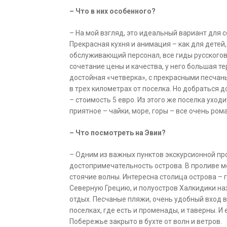
– Что в них особенного?
– На мой взгляд, это идеальный вариант для 
Прекрасная кухня и анимация – как для детей
обслуживающий персонал, все гиды русского
сочетание цены и качества, у него большая т
достойная «четверка», с прекрасными песчан
в трех километрах от поселка. Но добраться д
– стоимость 5 евро. Из этого же поселка ухо
приятное – чайки, море, горы – все очень ром
– Что посмотреть на Эвии?
– Одним из важных пунктов экскурсионной пр
достопримечательность острова. В проливе м
стоячие волны. Интересна столица острова – 
Северную Грецию, и полуостров Халкидики наз
отдых. Песчаные пляжи, очень удобный вход в
поселках, где есть и променады, и таверны. И
Побережье закрыто в бухте от волн и ветров.