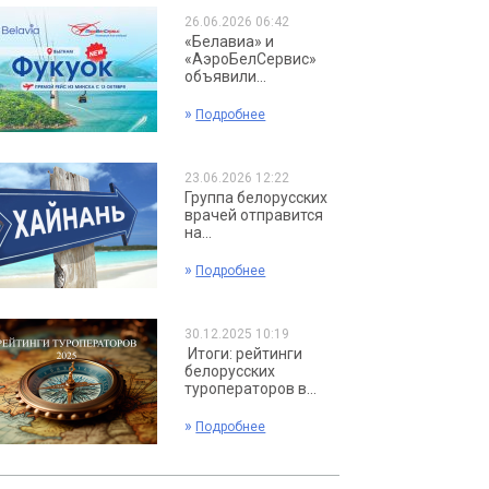
26.06.2026 06:42
«Белавиа» и
«АэроБелСервис»
объявили...
»
Подробнее
23.06.2026 12:22
Группа белорусских
врачей отправится
на...
»
Подробнее
30.12.2025 10:19
Итоги: рейтинги
белорусских
туроператоров в...
»
Подробнее