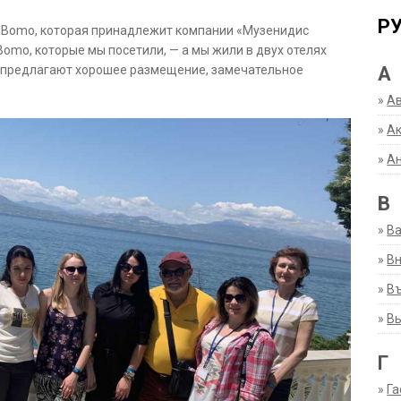
Р
ки Bomo, которая принадлежит компании «Музенидис
 Bomo, которые мы посетили, — а мы жили в двух отелях
А
 — предлагают хорошее размещение, замечательное
»
А
»
Ак
»
А
В
»
В
»
Вн
»
Въ
»
В
Г
»
Га