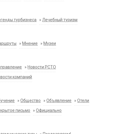
генды турбизнеса
»
Лечебный туризм
аршруты
»
Мнение
»
Музеи
аправление
»
Новости РСТО
вости компаний
бучение
»
Общество
»
Объявление
»
Отели
крытое письмо
»
Официально