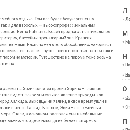
Л
семейного отдыха. Там все будет безукоризненно.
»
Ле
, так и для взрослых, — высокопрофессиональный
ворящие. Bomo Palmariva Beach предлагает оптимальное
М
ерритория, бассейны, тренажерный зал. Крепкая,
»
М
ыми пляжами. Расположен отель обособленно, находится
о поселка очень легко, лучше всего воспользоваться такси
Н
дит паром на материк. Путешествие на пароме тоже весьма
антично.
»
Н
»
Но
О
ограммы на Эвии является пролив Эврипа – главная
ожно видеть такое уникальное явление природы, как
»
О
город Халкида. Выходцы из Халкид в свое время ушли в
»
От
вали в честь Халкид. В целом, Эвия – это семейный
 море. Отели, в основном, расположены в небольших
П
 еще важно, что здесь никогда не бывает штормов.