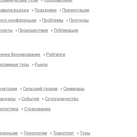
ломнические туры
»
Поздравляем!
равила въезда
»
Праздники
»
Презентации
ресс-конференции
»
Проблемы
»
Прогнозы
роекты
»
Происшествия
»
Публикации
ннее бронирование
»
Рейтинги
екламные туры
»
Рынок
анатории
»
Сельский туризм
»
Семинары
кандалы
»
События
»
Сотрудничество
атистика
»
Страхование
енденции
»
Технологии
»
Транспорт
»
Туры