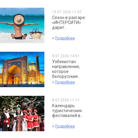
15.07.2026 11:07
Сезон в разгаре:
«ИНТЕРСИТИ»
дарит...
»
Подробнее
9.07.2026 14:51
Узбекистан:
направление,
которое
белорусские...
»
Подробнее
8.07.2026 11:11
Календарь
туристических
фестивалей в...
»
Подробнее