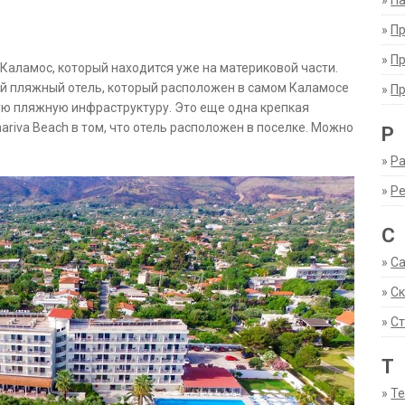
»
Па
»
П
»
П
Каламос, который находится уже на материковой части.
й пляжный отель, который расположен в самом Каламосе
»
П
ую пляжную инфраструктуру. Это еще одна крепкая
mariva Beach в том, что отель расположен в поселке. Можно
Р
»
Ра
»
Р
С
»
С
»
С
»
Ст
Т
»
Т