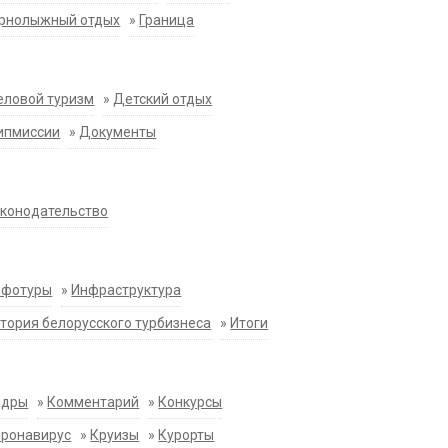
орнолыжный отдых
»
Граница
еловой туризм
»
Детский отдых
ипмиссии
»
Документы
конодательство
нфотуры
»
Инфраструктура
тория белорусского турбизнеса
»
Итоги
адры
»
Комментарий
»
Конкурсы
оронавирус
»
Круизы
»
Курорты