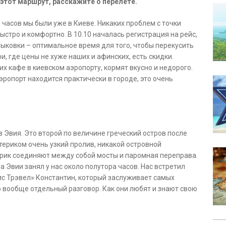
этот маршрут, расскажите о перелете.
8 часов мы были уже в Киеве. Никаких проблем с точки
ыстро и комфортно. В 10.10 началась регистрация на рейс,
стыковки – оптимальное время для того, чтобы перекусить
, где цены не хуже наших и афинских, есть скидки.
их кафе в киевском аэропорту, кормят вкусно и недорого.
эропорт находится практически в городе, это очень
в Эвия. Это второй по величине греческий остров после
атериком очень узкий пролив, никакой островной
терик соединяют между собой мосты и паромная переправа.
 Эвии занял у нас около полутора часов. Нас встретил
ис Трэвел» Константин, который заслуживает самых
о вообще отдельный разговор. Как они любят и знают свою