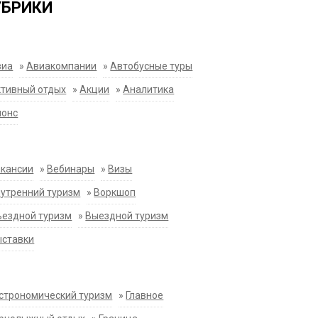
УБРИКИ
виа
»
Авиакомпании
»
Автобусные туры
тивный отдых
»
Акции
»
Аналитика
нонс
акансии
»
Вебинары
»
Визы
утренний туризм
»
Воркшоп
ездной туризм
»
Выездной туризм
ыставки
строномический туризм
»
Главное