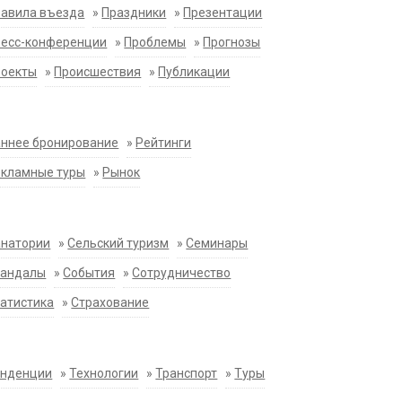
равила въезда
»
Праздники
»
Презентации
ресс-конференции
»
Проблемы
»
Прогнозы
роекты
»
Происшествия
»
Публикации
ннее бронирование
»
Рейтинги
екламные туры
»
Рынок
анатории
»
Сельский туризм
»
Семинары
кандалы
»
События
»
Сотрудничество
атистика
»
Страхование
енденции
»
Технологии
»
Транспорт
»
Туры