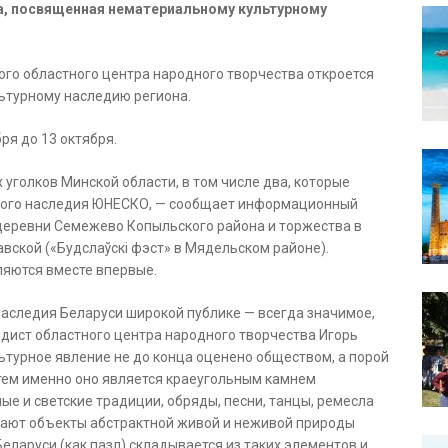
а, посвященная нематериальному культурному
ого областного центра народного творчества откроется
ьтурному наследию региона.
ря до 13 октября.
 уголков Минской области, в том числе два, которые
рного наследия ЮНЕСКО, — сообщает информационный
 деревни Семежево Копыльского района и торжества в
вской («Будслаўскі фэст» в Мядельском районе).
ляются вместе впервые.
аследия Беларуси широкой публике — всегда значимое,
дист областного центра народного творчества Игорь
ьтурное явление не до конца оценено обществом, а порой
тем именно оно является краеугольным камнем
е и светские традиции, обряды, песни, танцы, ремесла
лают объекты абстрактной живой и неживой природы
еларуси (как пазл) складывается из таких элементов и