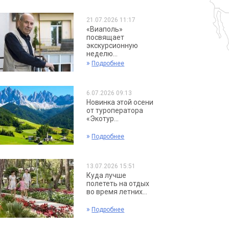
21.07.2026 11:17
«Виаполь»
посвящает
экскурсионную
неделю...
»
Подробнее
6.07.2026 09:13
Новинка этой осени
от туроператора
«Экотур...
»
Подробнее
13.07.2026 15:51
Куда лучше
полететь на отдых
во время летних...
»
Подробнее