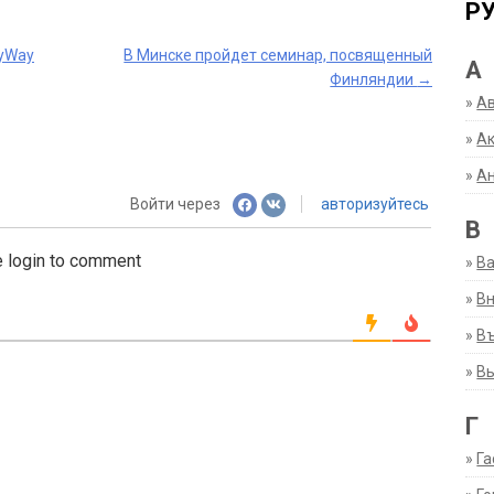
Р
nyWay
В Минске пройдет семинар, посвященный
А
Финляндии
→
»
А
»
Ак
»
А
Войти через
авторизуйтесь
В
 login to comment
»
В
»
Вн
»
Въ
»
В
Г
»
Га