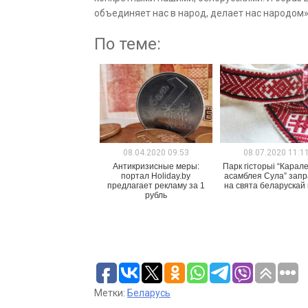
объединяет нас в народ, делает нас народом»
По теме:
08.04.2020 09:53
08.07.2020 11:1
Антикризисные меры:
Парк гісторыі “Карал
портал Holiday.by
асамблея Сула” зап
предлагает рекламу за 1
на свята беларускай
рубль
Метки:
Беларусь