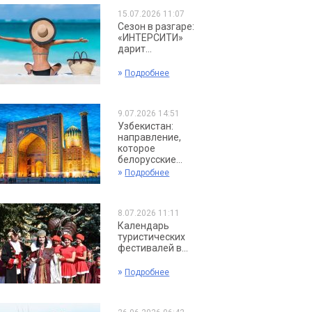
15.07.2026 11:07
Сезон в разгаре:
«ИНТЕРСИТИ»
дарит...
»
Подробнее
9.07.2026 14:51
Узбекистан:
направление,
которое
белорусские...
»
Подробнее
8.07.2026 11:11
Календарь
туристических
фестивалей в...
»
Подробнее