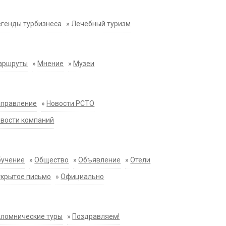
генды турбизнеса
»
Лечебный туризм
аршруты
»
Мнение
»
Музеи
аправление
»
Новости РСТО
вости компаний
бучение
»
Общество
»
Объявление
»
Отели
крытое письмо
»
Официально
ломнические туры
»
Поздравляем!