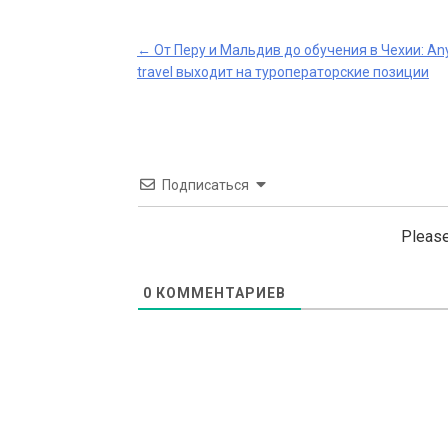
Post
←
От Перу и Мальдив до обучения в Чехии: A
travel выходит на туроператорские позиции
navigation
Подписаться
Please
0
КОММЕНТАРИЕВ