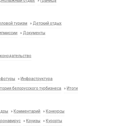
орнолыжный отдых
»
Граница
еловой туризм
»
Детский отдых
ипмиссии
»
Документы
конодательство
нфотуры
»
Инфраструктура
тория белорусского турбизнеса
»
Итоги
адры
»
Комментарий
»
Конкурсы
оронавирус
»
Круизы
»
Курорты