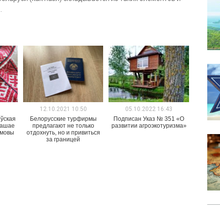
.
1
12.10.2021 10:50
05.10.2022 16:43
еўская
Белорусские турфирмы
Подписан Указ № 351 «О
рашае
предлагают не только
развитии агроэкотуризма»
 мовы
отдохнуть, но и привиться
за границей