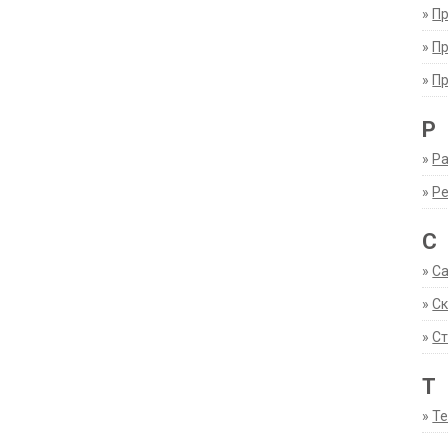
»
П
»
П
»
П
Р
»
Ра
»
Р
С
»
С
»
С
»
Ст
Т
»
Т