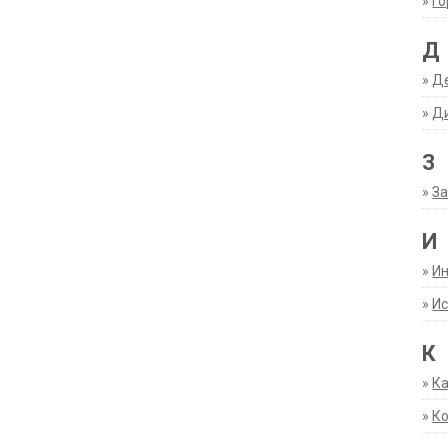
»
Г
Д
»
Д
»
Д
З
»
За
И
»
И
»
Ис
К
»
К
»
К