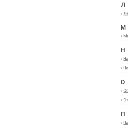
Л
»
Ле
М
»
М
Н
»
Н
»
Но
О
»
О
»
От
П
»
Па