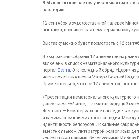
В Минске открывается уникальная выставк
наследию.
12 сентября в художественной галерее Минск
выставка, посвященная нематериальному кул
Выставку можно будет посмотреть с 12 сентяб
В экспозиции собраны 12 элементов из разных
включены в список нематериального культу
портал
Белта
. Это колядный обряд «Цари» из
честь почитания иконы Матери Божьей Будсла
Примечательно, что все 12 элементов выстав
«Презентация нематериального культурного н
уникальное событие, — отметил ведущий мето
Желтков. — Нематериальное наследие как кул
и самими носителями этого наследия. Между 
идентичности белорусов. Локальные сакральны
вместе с языком, литературой, живописью де
конкретными нашими, белорусскими. И образ Б