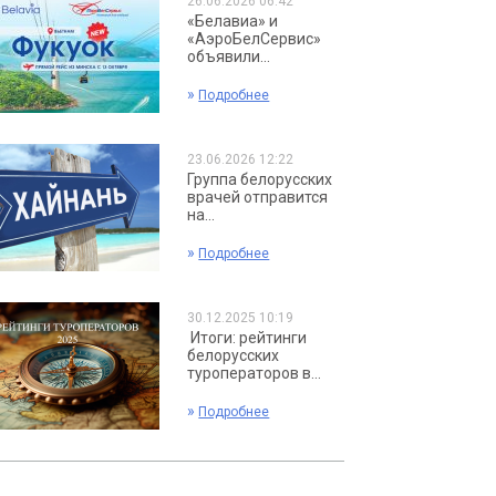
26.06.2026 06:42
«Белавиа» и
«АэроБелСервис»
объявили...
»
Подробнее
23.06.2026 12:22
Группа белорусских
врачей отправится
на...
»
Подробнее
30.12.2025 10:19
Итоги: рейтинги
белорусских
туроператоров в...
»
Подробнее