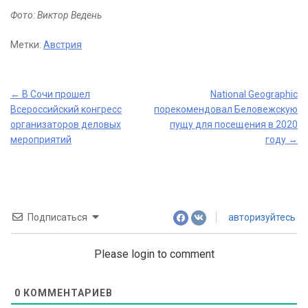
Фото: Виктор Ведень
Метки:
Австрия
Post
←
В Сочи прошел
National Geographic
Всероссийский конгресс
порекомендовал Беловежскую
navigation
организаторов деловых
пущу для посещения в 2020
мероприятий
году
→
Подписаться
авторизуйтесь
Please login to comment
0
КОММЕНТАРИЕВ