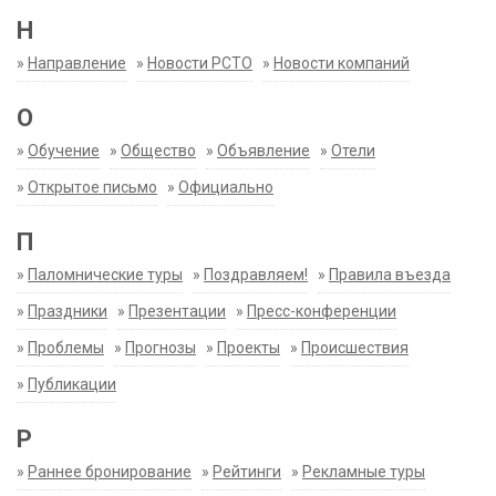
Н
»
Направление
»
Новости РСТО
»
Новости компаний
О
»
Обучение
»
Общество
»
Объявление
»
Отели
»
Открытое письмо
»
Официально
П
»
Паломнические туры
»
Поздравляем!
»
Правила въезда
»
Праздники
»
Презентации
»
Пресс-конференции
»
Проблемы
»
Прогнозы
»
Проекты
»
Происшествия
»
Публикации
Р
»
Раннее бронирование
»
Рейтинги
»
Рекламные туры