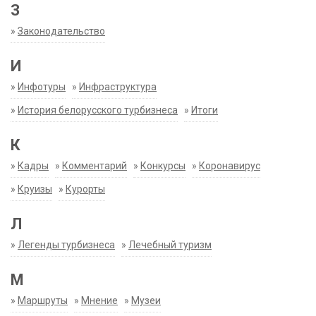
З
»
Законодательство
И
»
Инфотуры
»
Инфраструктура
»
История белорусского турбизнеса
»
Итоги
К
»
Кадры
»
Комментарий
»
Конкурсы
»
Коронавирус
»
Круизы
»
Курорты
Л
»
Легенды турбизнеса
»
Лечебный туризм
М
»
Маршруты
»
Мнение
»
Музеи